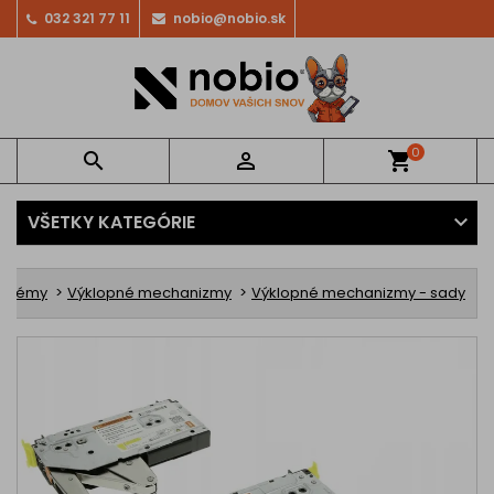
032 321 77 11
nobio@nobio.sk
0


shopping_cart
VŠETKY KATEGÓRIE
ystémy
Výklopné mechanizmy
Výklopné mechanizmy - sady