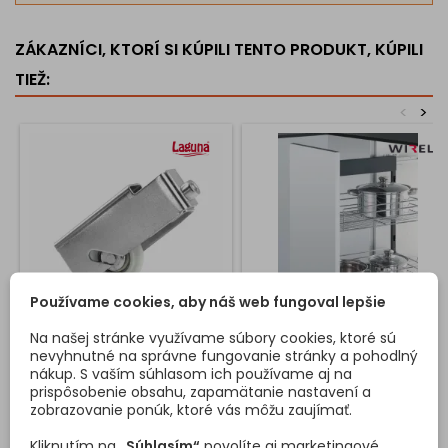
ZÁKAZNÍCI, KTORÍ SI KÚPILI TENTO PRODUKT, KÚPILI
TIEŽ:
<
>
Používame cookies, aby náš web fungoval lepšie
Na našej stránke využívame súbory cookies, ktoré sú
SPODNÉ KOLIESKO RAMA
PLNOVÝSUVNÝ KÔŠ
nevyhnutné na správne fungovanie stránky a pohodlný
KOMFORT BOČNÝ S
nákup. S vaším súhlasom ich používame aj na
TLMENÍM / CHRÓM
prispôsobenie obsahu, zapamätanie nastavení a
Spodné koliesko do profilu na
Bočný plnovýsuvný dvojkôš
zobrazovanie ponúk, ktoré vás môžu zaujímať.
posúvne dvere
do korpusu 300 a 400mm
poskytuje priehľadné
Kliknutím na
„Súhlasím“
povolíte aj marketingové
usporiadanie vecí v úzkych