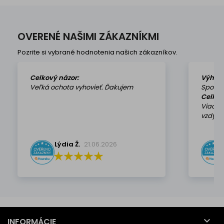
OVERENÉ NAŠIMI ZÁKAZNÍKMI
Pozrite si vybrané hodnotenia našich zákazníkov.
Celkový názor:
Výhod
Veľká ochota vyhovieť. Ďakujem
Spokoj
Celkov
Viackr
vzdy k 
Lýdia Ž.
21.06.2026

INFORMÁCIE