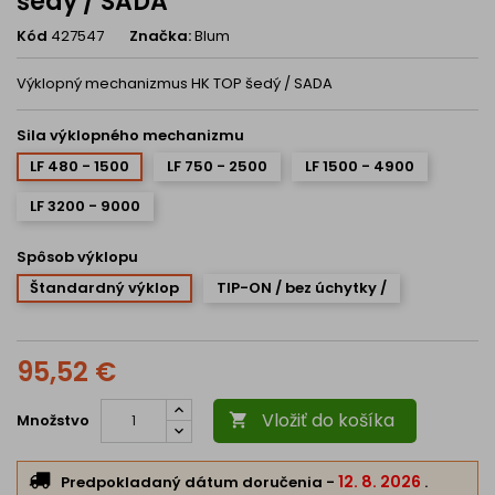
šedý / SADA
Kód
427547
Značka:
Blum
Výklopný mechanizmus HK TOP šedý / SADA
Sila výklopného mechanizmu
LF 480 - 1500
LF 750 - 2500
LF 1500 - 4900
LF 3200 - 9000
Spôsob výklopu
Štandardný výklop
TIP-ON / bez úchytky /
95,52 €
Vložiť do košíka
Množstvo

12. 8. 2026
Predpokladaný dátum doručenia
-
.