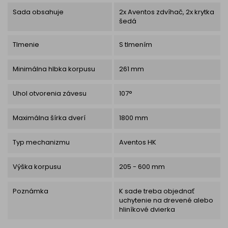
Sada obsahuje
2x Aventos zdvíhač, 2x krytka
šedá
Tlmenie
S tlmením
Minimálna hlbka korpusu
261 mm
Uhol otvorenia závesu
107°
Maximálna šírka dverí
1800 mm
Typ mechanizmu
Aventos HK
Výška korpusu
205 - 600 mm
Poznámka
K sade treba objednať
uchytenie na drevené alebo
hliníkové dvierka