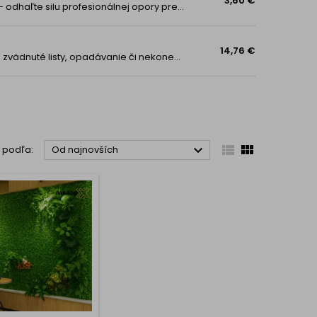
3,60 €
Tajomstvo zdravých, krásnych a vzpriamených rastlín – odhaľte silu profesionálnej opory pre vašu záhradu! Predstavte si záhradu, kde sú všetky vaše rastliny dokonale vzpriamené, zdravé a žiaria vitalitou. Žiadne polámané stonky, žiadne popadané...
14,76 €
1. Nadčasová krása, ktorá nikdy nevädne Zabudnite na zvädnuté listy, opadávanie či nekonečné polievanie. Táto girlanda je navrhnutá tak, aby vyzerala dokonale sviežo 365 dní v roku. Realistický vzhľad listov z kvalitného polyesteru vás presvedčí...



ť podľa:
Od najnovších