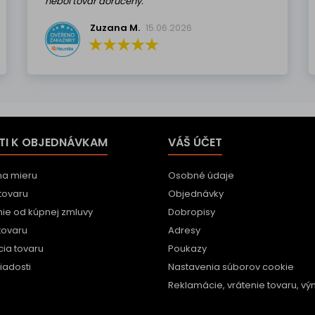
nebol tovar doručený.
Zuzana M.
15.06.2026
TI K OBJEDNÁVKAM
VÁŠ ÚČET
na mieru
Osobné údaje
tovaru
Objednávky
ie od kúpnej zmluvy
Dobropisy
tovaru
Adresy
ia tovaru
Poukazy
iadosti
Nastavenia súborov cookie
Reklamácie, vrátenie tovaru, vým