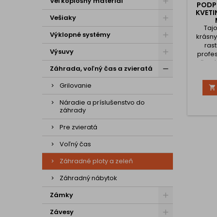
Veľkoplošný materiál
PODP
KVETI
Vešiaky
Taj
Výklopné systémy
krásn
rast
Výsuvy
profes
vašu zá
Záhrada, voľný čas a zvieratá
záhradu
ra
Grilovanie

vzpriam
vitali
Náradie a príslušenstvo do
stonk
záhrady
kvety,
čistá 
Pre zvieratá
Presne
Podporn
Voľný čas
Záhradné ploty a zeleň
Záhradný nábytok
Zámky
Závesy