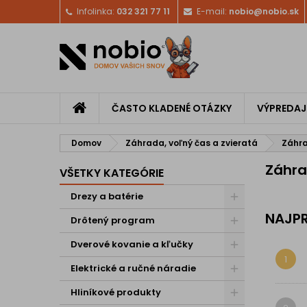
Infolinka:
032 321 77 11
E-mail:
nobio@nobio.sk
ČASTO KLADENÉ OTÁZKY
VÝPREDAJ
Domov
Záhrada, voľný čas a zvieratá
Záhra
Záhra
VŠETKY KATEGÓRIE
Drezy a batérie
NAJPR
Drôtený program
Dverové kovanie a kľučky
1
Elektrické a ručné náradie
Hliníkové produkty