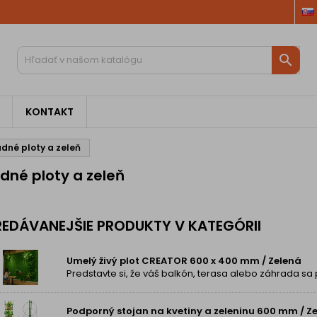

KONTAKT
dné ploty a zeleň
dné ploty a zeleň
EDÁVANEJŠIE PRODUKTY V KATEGÓRII
Umelý živý plot CREATOR 600 x 400 mm / Zelená
Podporný stojan na kvetiny a zeleninu 600 mm / Z