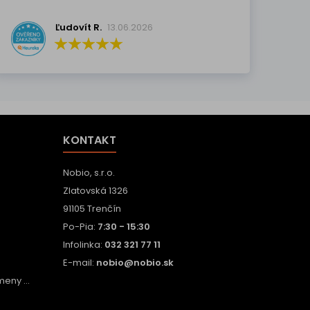
Ľudovít R.
13.06.2026
KONTAKT
Nobio, s.r.o.
Zlatovská 1326
91105 Trenčín
Po-Pia:
7:30 - 15:30
Infolinka:
032 321 77 11
E-mail:
nobio@nobio.sk
eny ...