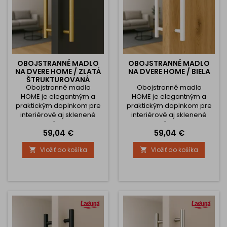
OBOJSTRANNÉ MADLO
OBOJSTRANNÉ MADLO
NA DVERE HOME / ZLATÁ
NA DVERE HOME / BIELA
ŠTRUKTUROVANÁ
Obojstranné madlo
Obojstranné madlo
HOME je elegantným a
HOME je elegantným a
praktickým doplnkom pre
praktickým doplnkom pre
interiérové aj sklenené
interiérové aj sklenené
dvere. Vďaka svojmu
dvere. Vďaka svojmu
Cena
Cena
59,04 €
59,04 €
modernému dizajnu a
modernému dizajnu a
kvalitnému spracovaniu sa
kvalitnému spracovaniu sa
Vložiť do košíka
Vložiť do košíka


skvele hodí do
skvele hodí do
domácností, kancelárií či
domácností, kancelárií či
komerčných priestorov.
komerčných priestorov.
Kvalitné spracovanie a
Kvalitné spracovanie a
flexibilná montáž Madlo je
flexibilná montáž Madlo je
vyrobené z odolného
vyrobené z odolného
materiálu s precíznym
materiálu s precíznym
povrchovým spracovaním,
povrchovým spracovaním,
ktoré zaručuje dlhú...
ktoré zaručuje dlhú...