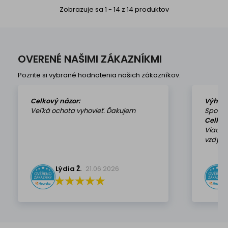
Zobrazuje sa 1 - 14 z 14 produktov
OVERENÉ NAŠIMI ZÁKAZNÍKMI
Pozrite si vybrané hodnotenia našich zákazníkov.
Celkový názor:
Výhod
Veľká ochota vyhovieť. Ďakujem
Spokoj
Celkov
Viackr
vzdy k 
Lýdia Ž.
21.06.2026