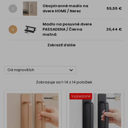
Obojstranné madlo na
55,55 €
2
dvere HOME / Nerez
Madlo na posuvné dvere
PASSADENA / Čierna
20,44 €
3
matná
Zobraziť ďalšie

Od najnovších
Zobrazuje sa 1-14 z 14 položiek
Vypredané