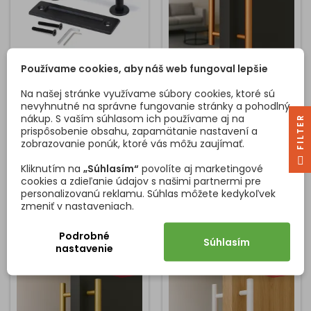
Používame cookies, aby náš web fungoval lepšie
MADLO NA POSUVNÉ
OBOJSTRANNÉ MADLO
DVERE PASSADENA /
NA DVERE HOME /
Na našej stránke využívame súbory cookies, ktoré sú
ČIERNA MATNÁ
MEDENÁ
nevyhnutné na správne fungovanie stránky a pohodlný
Madlo na posuvné dvere
Obojstranné madlo
nákup. S vaším súhlasom ich používame aj na
R
PASSADENA je vďaka
HOME je elegantným a
prispôsobenie obsahu, zapamätanie nastavení a
svojmu robustnému dizajnu
praktickým doplnkom pre
zobrazovanie ponúk, ktoré vás môžu zaujímať.
ideálne na dizajnové a aj
interiérové aj sklenené
F
I
L
T
E
funkčné použitie. Z jednej
dvere. Vďaka svojmu
Kliknutím na
„Súhlasím“
povolíte aj marketingové
Cena
Cena
20,44 €
61,99 €
strany je madlo a z druhej
modernému dizajnu a
cookies a zdieľanie údajov s našimi partnermi pre
mušla vďaka ktorej je
kvalitnému spracovaniu sa
personalizovanú reklamu. Súhlas môžete kedykoľvek
Vložiť do košíka
Vložiť do košíka


možné dvere úplne
skvele hodí do
zmeniť v nastaveniach.
zasunúť. Madlo je učené
domácností, kancelárií či
pre hrúbku dverí od 35 do
komerčných priestorov.
Podrobné
45 mm. Je vyrobený z
Kvalitné spracovanie a
Súhlasím
nastavenie
ocele s čiernou
flexibilná montáž Madlo je
textúrovanou povrchovou
vyrobené z odolného
úpravou. Odporúča sa
materiálu s precíznym
inštalovať vertikálne. Na
povrchovým spracovaním,
tento účel...
ktoré zaručuje dlhú...