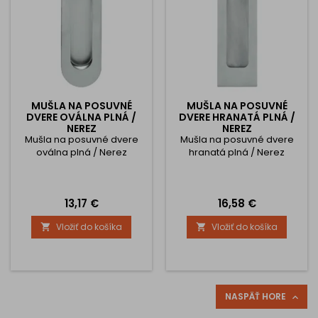
ktoré zaručuje dlhú...
MUŠLA NA POSUVNÉ
MUŠLA NA POSUVNÉ
DVERE OVÁLNA PLNÁ /
DVERE HRANATÁ PLNÁ /
NEREZ
NEREZ
Mušla na posuvné dvere
Mušla na posuvné dvere
oválna plná / Nerez
hranatá plná / Nerez
Cena
Cena
13,17 €
16,58 €
Vložiť do košíka
Vložiť do košíka


NASPÄŤ HORE
