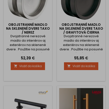
OBOJSTRANNÉ MADLO
OBOJSTRANNÉ MADLO
NA SKLENENÉ DVERE TAXO
NA SKLENENÉ DVERE TAXO
/ NEREZ
/ GRAFITOVÁ ČIERNA
Dvojstranné nerezové
Dvojstranné nerezové
madlo do interiérov aj
madlo do interiérov aj
exteriérov na sklenené
exteriérov na sklenené
dvere . Použitie na posuvné
dvere . Použitie na posuvné
dvere. Určené pre hrúbku
dvere. Určené pre hrúbku
Cena
Cena
52,39 €
55,85 €
skla 8 - 12 mm. Vŕtanie do
skla 8 - 12 mm. Vŕtanie do
skla s priemerom 48 mm
skla s priemerom 48 mm
Vložiť do košíka
Vložiť do košíka

