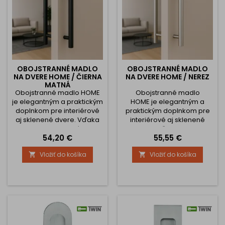
OBOJSTRANNÉ MADLO
OBOJSTRANNÉ MADLO
NA DVERE HOME / ČIERNA
NA DVERE HOME / NEREZ
MATNÁ
Obojstranné madlo HOME
Obojstranné madlo
je elegantným a praktickým
HOME je elegantným a
doplnkom pre interiérové
praktickým doplnkom pre
aj sklenené dvere. Vďaka
interiérové aj sklenené
svojmu modernému
dvere. Vďaka svojmu
Cena
Cena
54,20 €
55,55 €
dizajnu a kvalitnému
modernému dizajnu a
spracovaniu sa skvele hodí
kvalitnému spracovaniu sa
Vložiť do košíka
Vložiť do košíka


do domácností, kancelárií
skvele hodí do
či komerčných priestorov.
domácností, kancelárií či
Kvalitné spracovanie a
komerčných priestorov.
flexibilná montáž Madlo je
Kvalitné spracovanie a
vyrobené z odolného
flexibilná montáž Madlo je
materiálu s precíznym
vyrobené z odolného
povrchovým spracovaním,
materiálu s precíznym
ktoré zaručuje dlhú...
povrchovým spracovaním,