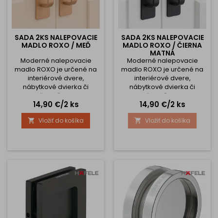
SADA 2KS NALEPOVACIE
SADA 2KS NALEPOVACIE
MADLO ROXO / MEĎ
MADLO ROXO / ČIERNA
MATNÁ
Moderné nalepovacie
Moderné nalepovacie
madlo ROXO je určené na
madlo ROXO je určené na
interiérové dvere,
interiérové dvere,
nábytkové dvierka či
nábytkové dvierka či
spotrebiče. Vďaka kvalitnej
spotrebiče. Vďaka kvalitnej
Cena
Cena
14,90 €/2 ks
14,90 €/2 ks
obojstrannej lepiacej
obojstrannej lepiacej
páske nie je potrebné
páske nie je potrebné
Vložiť do košíka
Vložiť do košíka


žiadne vŕtanie, takže
žiadne vŕtanie, takže
montáž je rýchla, čistá a
montáž je rýchla, čistá a
šetrná k povrchu. Madlá je
šetrná k povrchu. Madlá je
možné nalepiť oproti sebe
možné nalepiť oproti sebe
alebo vedľa seba –
alebo vedľa seba –
ideálne napríklad na
ideálne napríklad na
dvojkrídlové dvere.
dvojkrídlové dvere.
Rozmery: dĺžka 200 mm,
Rozmery: dĺžka 200 mm,
šírka 40 mm,...
šírka 40 mm,...