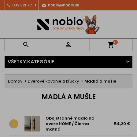
032 321 77 11
nobio@nobio.sk
0


shopping_cart
VŠETKY KATEGÓRIE
Domov
Dverové kovanie a kľučky
Madlá a mušle
MADLÁ A MUŠLE
Obojstranné madlo na
dvere HOME / Čierna
54,20 €
1
matná