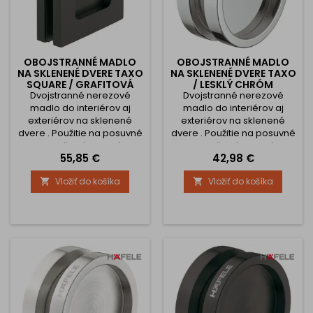
OBOJSTRANNÉ MADLO
OBOJSTRANNÉ MADLO
NA SKLENENÉ DVERE TAXO
NA SKLENENÉ DVERE TAXO
SQUARE / GRAFITOVÁ
/ LESKLÝ CHRÓM
Dvojstranné nerezové
ČIERNA
Dvojstranné nerezové
madlo do interiérov aj
madlo do interiérov aj
exteriérov na sklenené
exteriérov na sklenené
dvere . Použitie na posuvné
dvere . Použitie na posuvné
dvere. Určené pre hrúbku
dvere. Určené pre hrúbku
Cena
Cena
55,85 €
42,98 €
skla 8 - 12 mm. Vŕtanie do
skla 8 - 12 mm. Vŕtanie do
skla s roztečou 54 mm
skla s priemerom 48 mm
Vložiť do košíka
Vložiť do košíka

