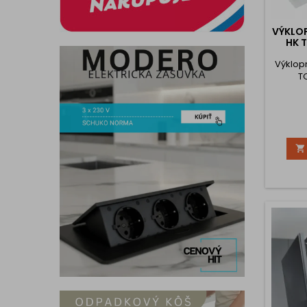
VÝKLO
HK T
Výklop
T
