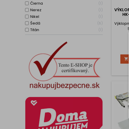
Čierna
1
VÝKLO
Nerez
1
HK
Nikel
1
Šedá
6
Výklop
Titán
1
