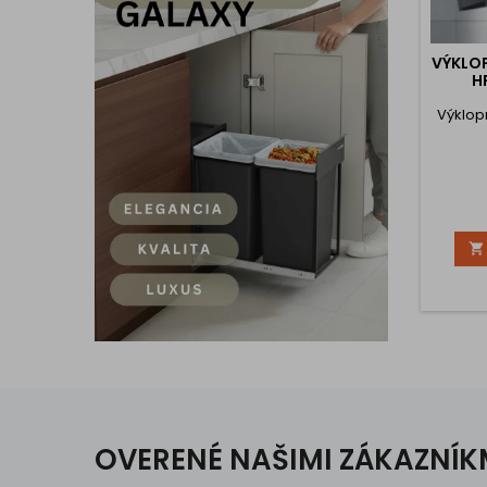
VÝKLO
H
Výklop

OVERENÉ NAŠIMI ZÁKAZNÍK