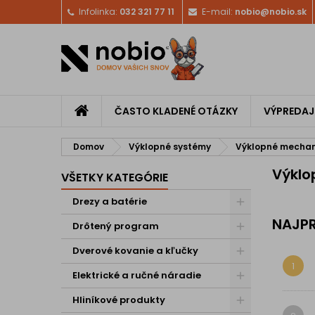
Infolinka:
032 321 77 11
E-mail:
nobio@nobio.sk
ČASTO KLADENÉ OTÁZKY
VÝPREDAJ
Domov
Výklopné systémy
Výklopné mecha
Výklo
VŠETKY KATEGÓRIE
Drezy a batérie
NAJPR
Drôtený program
Dverové kovanie a kľučky
1
Elektrické a ručné náradie
Hliníkové produkty