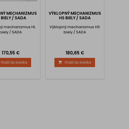
PNÝ MECHANIZMUS
VÝKLOPNÝ MECHANIZMUS
 BIELY / SADA
HS BIELY / SADA
ný mechanizmus HL
Výklopný mechanizmus HS
biely / SADA
biely / SADA
Cena
Cena
170,55 €
180,65 €
Vložiť do košíka
Vložiť do košíka
