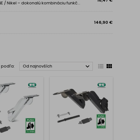
16,47 €
Predstavujeme vám Výklopný mechanizmus ALTIUS ONE / Nikel – dokonalú kombináciu funkčnosti, precíznosti a moderného dizajnu. Ak hľadáte spoľahlivé riešenie pre výklopné dvierka z dreva alebo hliníka, ktoré optimalizuje priestor a prináša maximálnu...
146,90 €



ť podľa:
Od najnovších