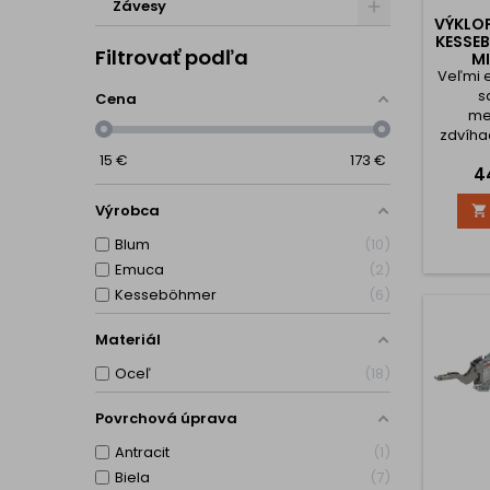
Závesy
VÝKLO
KESSE
Filtrovať podľa
MI
Veľmi e
s
Cena
me
zdvíha
FREEspa
15
€
173
€
C
4
úch
mechan
Výrobca

to-op
nevy
Blum
10
misk
Emuca
2
výrazn
konšt
Kesseböhmer
6
dver
inštal
Materiál
otvoro
Oceľ
18
Povrchová úprava
Antracit
1
Biela
7