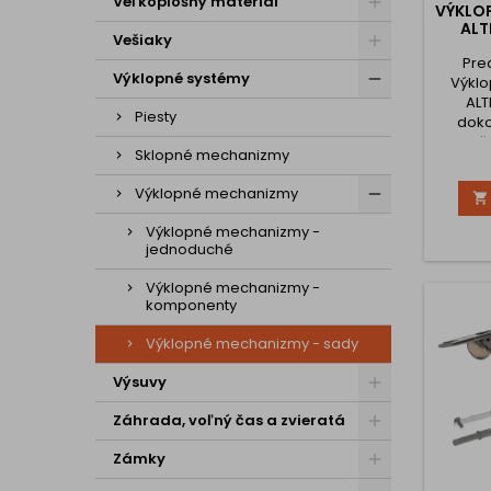
Veľkoplošný materiál
VÝKLO
ALT
Vešiaky
Pre
Výklopné systémy
Výkl
ALT
Piesty
doko
funkčn
Sklopné mechanizmy
mode
hľadáte
Výklopné mechanizmy

pre 
dreva 
Výklopné mechanizmy -
optim
jednoduché
pri
vše
Výklopné mechanizmy -
správ
komponenty
mechan
tak
Výklopné mechanizmy - sady
na
Výsuvy
Záhrada, voľný čas a zvieratá
Zámky