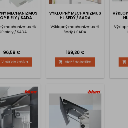
PNÝ MECHANIZMUS
VÝKLOPNÝ MECHANIZMUS
VÝKLO
OP BIELY / SADA
HL ŠEDÝ / SADA
HL
ný mechanizmus HK
Výklopný mechanizmus HL
Výklop
OP biely / SADA
šedý / SADA
Cena
Cena
96,59 €
169,30 €
Vložiť do košíka
Vložiť do košíka

