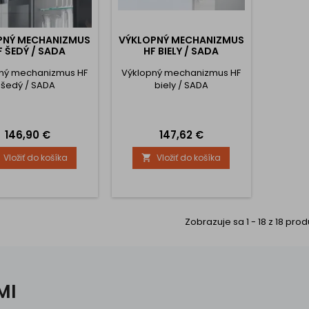
PNÝ MECHANIZMUS
VÝKLOPNÝ MECHANIZMUS
F ŠEDÝ / SADA
HF BIELY / SADA
ný mechanizmus HF
Výklopný mechanizmus HF
šedý / SADA
biely / SADA
Cena
Cena
146,90 €
147,62 €
Vložiť do košíka
Vložiť do košíka

Zobrazuje sa 1 - 18 z 18 pro
MI