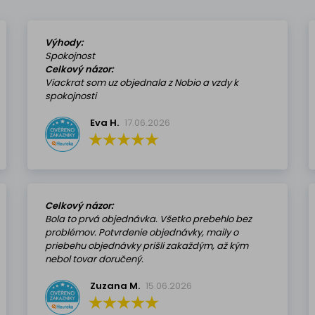
Výhody:
Spokojnost
Celkový názor:
Viackrat som uz objednala z Nobio a vzdy k
spokojnosti
Eva H.
17.06.2026
Celkový názor:
Bola to prvá objednávka. Všetko prebehlo bez
problémov. Potvrdenie objednávky, maily o
priebehu objednávky prišli zakaždým, až kým
nebol tovar doručený.
Zuzana M.
15.06.2026