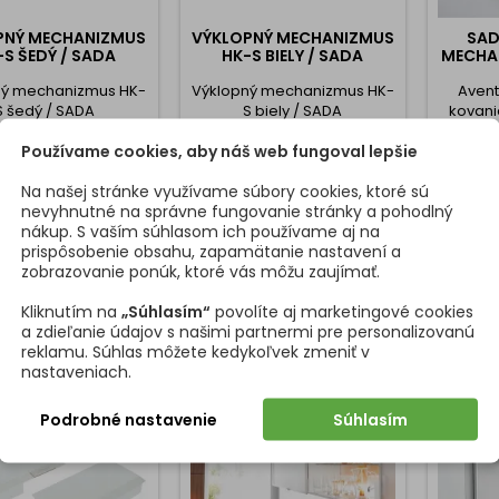
PNÝ MECHANIZMUS
VÝKLOPNÝ MECHANIZMUS
SAD
-S ŠEDÝ / SADA
HK-S BIELY / SADA
MECHA
ný mechanizmus HK-
Výklopný mechanizmus HK-
Avent
S šedý / SADA
S biely / SADA
kovani
skrin
Používame cookies, aby náš web fungoval lepšie
Vďaka 
ko
Cena
Cena
42,04 €
43,23 €
Na našej stránke využívame súbory cookies, ktoré sú
mec
nevyhnutné na správne fungovanie stránky a pohodlný
obr
Vložiť do košíka
Vložiť do košíka


nákup. S vaším súhlasom ich používame aj na
preve
prispôsobenie obsahu, zapamätanie nastavení a
vysoký
zobrazovanie ponúk, ktoré vás môžu zaujímať.
skrin
pohodlne
Kliknutím na
„Súhlasím“
povolíte aj marketingové cookies
s menšo
a zdieľanie údajov s našimi partnermi pre personalizovanú
nad di
reklamu. Súhlas môžete kedykoľvek zmeniť v
umýv
nastaveniach.
Symetr
Podrobné nastavenie
Súhlasím