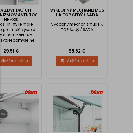
A ZDVÍHACÍCH
VÝKLOPNÝ MECHANIZMUS
NIZMOV AVENTOS
HK TOP ŠEDÝ / SADA
HK-XS
os HK-XS je malé
Výklopný mechanizmus HK
e pre malé vysoké
TOP šedý / SADA
ky a horné skrinky.
svojej dômyselnej
nštrukcii tento
Cena
Cena
29,51 €
95,52 €
hanizmus dáva
ovské možnosti
Vložiť do košíka
Vložiť do košíka

denia malých čiel
ch skríň a horných
iek. Môžete s ním
 vybaviť aj korpusy
u hĺbkou napríklad
gestorom alebo nad
adlom v kúpelni.
ický dvíhač môžete
využívať na...