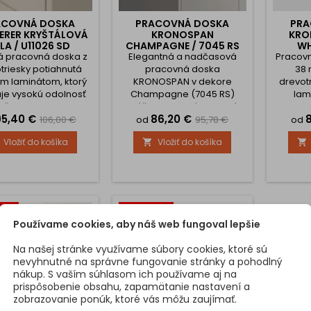
ACOVNÁ DOSKA
PRACOVNÁ DOSKA
PRA
DERER KRYŠTÁLOVÁ
KRONOSPAN
KRO
ELA / U11026 SD
CHAMPAGNE / 7045 RS
WH
ná pracovná doska z
Elegantná a nadčasová
Pracov
triesky potiahnutá
pracovná doska
38 
m laminátom, ktorý
KRONOSPAN v dekore
drevot
je vysokú odolnosť
Champagne (7045 RS)
lam
oškriabaniu, oderu,
prináša do interiéru jemný a
odolnos
Cena
Základná
Cena
Základná
95,40 €
86,20 €
aj teplu pri bežnom
sofistikovaný vzhľad v
námah
106,00 €
od
95,78 €
od
aní. Moderný dekor
teplom béžovo-zlatistom
teplot
cena
cena
Vložiť do košíka
Vložiť do košíka


ašej kuchyni alebo
odtieni. Je ideálnou voľbou
výber
ovnému priestoru
pre tých, ktorí hľadajú
alebo
egantný vzhľad.
moderný, no zároveň
upraviť
osti: Hrúbka: 38 mm
decentný dekor, ktorý sa
prípa
pné dĺžky: 2050 mm
ľahko kombinuje s bielymi,
vlastné
o 4100 mm Predný
drevenými aj tmavými
požado
-10%
Zľava -10%
us: 3 mm Materiál:
povrchmi. Doska je
chcete 
Používame cookies, aby náš web fungoval lepšie
drevotrieska...
vyrobená z vysokokvalitnej
ABS hra
drevotriesky...
Na našej stránke využívame súbory cookies, ktoré sú
nevyhnutné na správne fungovanie stránky a pohodlný
nákup. S vaším súhlasom ich používame aj na
prispôsobenie obsahu, zapamätanie nastavení a
zobrazovanie ponúk, ktoré vás môžu zaujímať.