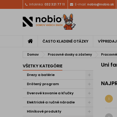
Infolinka:
032 321 77 11
E-mail:
nobio@nobio.sk
ČASTO KLADENÉ OTÁZKY
VÝPREDAJ
Domov
Pracovné dosky a zásteny
Pracovné
Uni f
VŠETKY KATEGÓRIE
Drezy a batérie
NAJPR
Drôtený program
Dverové kovanie a kľučky
1
Elektrické a ručné náradie
Hliníkové produkty