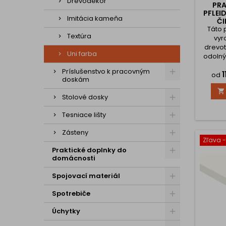
Drevodekor
PR
PFLEI
Imitácia kameňa
ČI
Táto 
Textúra
vyr
drevot
Uni farba
odolný
zab
Príslušenstvo k pracovným
1
odolnos
od
doskám
ode

námahe
Stolové dosky
dek
p
Tesniace lišty
kance
elega
Zásteny
vzhľad
Zľava 
ako p
Praktické doplnky do
možné
domácnosti
mie
Spojovací materiál
Spotrebiče
Úchytky