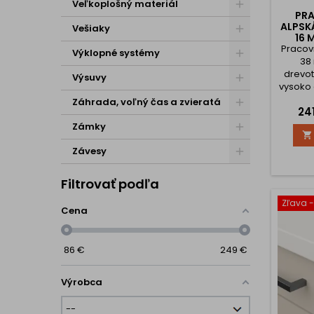
Veľkoplošný materiál
PR
ALPSK
Vešiaky
16 
Pracov
HR
Výklopné systémy
38
drevot
Výsuvy
vysoko
. Do
Záhrada, voľný čas a zvieratá
Ce
24
vysoke
tep
Zámky

poškria
je 
Závesy
ne
Filtrovať podľa
PONÚK
ÚP
Zľava 
Cena
MIER
máte 
dosky n
86
€
249
€
Výrobca