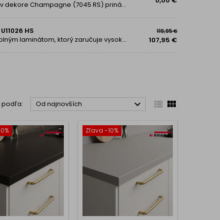
0,00 €
Elegantná a nadčasová pracovná doska KRONOSPAN v dekore Champagne (7045 RS) prináša do interiéru jemný a sofistikovaný vzhľad v teplom béžovo-zlatistom odtieni. Je ideálnou voľbou pre tých, ktorí hľadajú moderný, no zároveň decentný dekor, ktorý...
 U11026 HS
119,95 €
Kvalitná pracovná doska z drevotriesky potiahnutá odolným laminátom, ktorý zaručuje vysokú odolnosť voči poškriabaniu, oderu, námahe aj teplu pri bežnom používaní. Moderný dekor dodá vašej kuchyni alebo pracovnému priestoru elegantný vzhľad....
107,95 €



ť podľa:
Od najnovších
10%
Zľava -10%