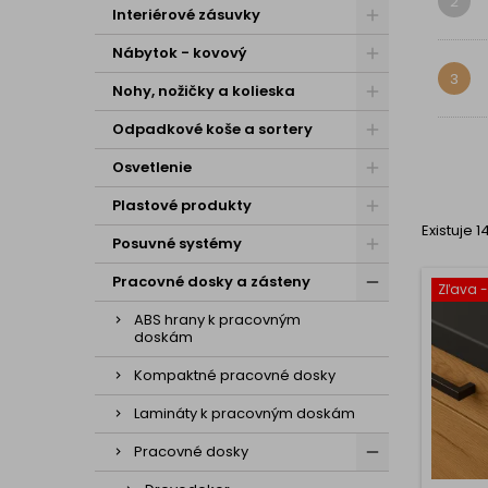
2
Interiérové zásuvky
Nábytok - kovový
3
Nohy, nožičky a kolieska
Odpadkové koše a sortery
Osvetlenie
Plastové produkty
Existuje 
Posuvné systémy
Pracovné dosky a zásteny
Zľava 
ABS hrany k pracovným
doskám
Kompaktné pracovné dosky
Lamináty k pracovným doskám
Pracovné dosky