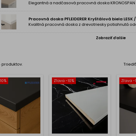
Pracovná doska PFLEIDERER Kryštálová biela LESK /
Zobraziť ďalšie
14 produktov.
Triedi
-10%
Zľava -10%
Zľava -