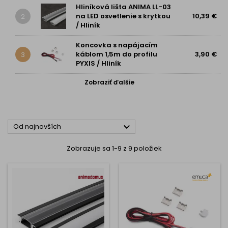
Hliníková lišta ANIMA LL-03
na LED osvetlenie s krytkou
10,39 €
2
/ Hliník
Koncovka s napájacím
káblom 1,5m do profilu
3,90 €
3
PYXIS / Hliník
Zobraziť ďalšie

Od najnovších
Zobrazuje sa 1-9 z 9 položiek