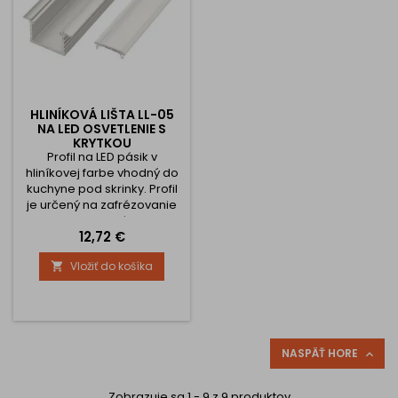
HLINÍKOVÁ LIŠTA LL-05
NA LED OSVETLENIE S
KRYTKOU
Profil na LED pásik v
hliníkovej farbe vhodný do
kuchyne pod skrinky. Profil
je určený na zafrézovanie
do materiálu.
Cena
12,72 €
Vložiť do košíka

NASPÄŤ HORE

Zobrazuje sa 1 - 9 z 9 produktov