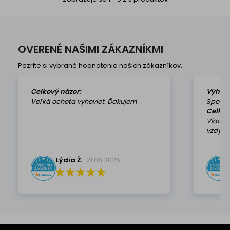
OVERENÉ NAŠIMI ZÁKAZNÍKMI
Pozrite si vybrané hodnotenia našich zákazníkov.
Celkový názor:
Výhod
Veľká ochota vyhovieť. Ďakujem
Spokoj
Celkov
Viackr
vzdy k 
Lýdia Ž.
21.06.2026