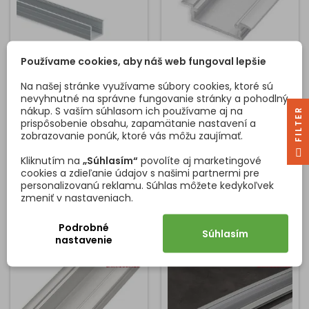
Používame cookies, aby náš web fungoval lepšie
LED PROFIL S DIFÚZOROM
HLINÍKOVÁ LIŠTA LL-03
LYNX W / HLINÍK
NA LED OSVETLENIE BEZ
Na našej stránke využívame súbory cookies, ktoré sú
KRYTKY / HLINÍK
nevyhnutné na správne fungovanie stránky a pohodlný
Profilové sady určené na
Profil na LED pásik v
nákup. S vaším súhlasom ich používame aj na
R
vytvorenie integrovaných
hliníkovej farbe vhodný do
prispôsobenie obsahu, zapamätanie nastavení a
svietidiel v nábytku s LED
kuchyne pod skrinky. Profil
zobrazovanie ponúk, ktoré vás môžu zaujímať.
pásikmi Lynx. Je to najlepšie
je určený na zafrézovanie.
F
I
L
T
E
riešenie pre jednoduchú
Kliknutím na
„Súhlasím“
povolíte aj marketingové
Cena
Základná
Cena
22,10 €/set
14,58 €
inštaláciu osvetlenia s
29,47 €
cookies a zdieľanie údajov s našimi partnermi pre
hliníkovými profilmi. Skladá
cena
personalizovanú reklamu. Súhlas môžete kedykoľvek
Vložiť do košíka
Vložiť do košíka


sa z plochého difúzneho
zmeniť v nastaveniach.
profilu a hliníkového profilu
pre zapustenú montáž do
Podrobné
nábytku. Majú matný elox a
Súhlasím
nastavenie
čiernu povrchovú úpravu s
dĺžkou 2,35 m. Hlavnou
vlastnosťou...