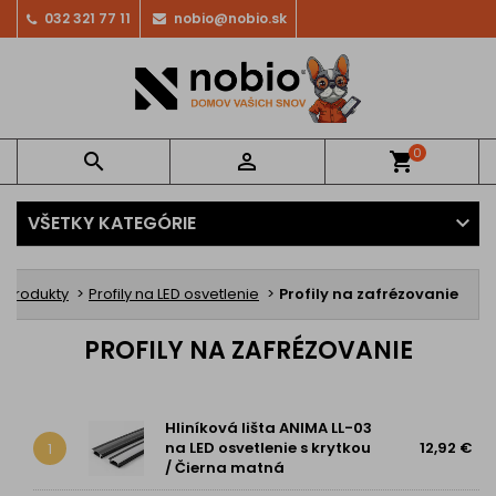
032 321 77 11
nobio@nobio.sk
0


shopping_cart
VŠETKY KATEGÓRIE
é produkty
Profily na LED osvetlenie
Profily na zafrézovanie
PROFILY NA ZAFRÉZOVANIE
Hliníková lišta ANIMA LL-03
na LED osvetlenie s krytkou
12,92 €
1
/ Čierna matná