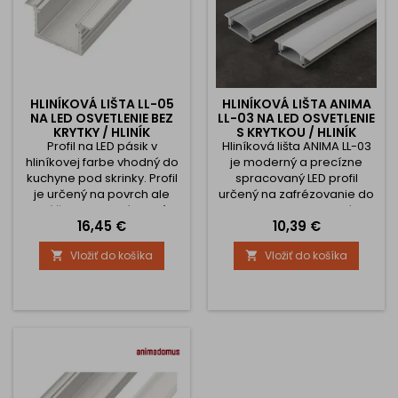
HLINÍKOVÁ LIŠTA LL-05
HLINÍKOVÁ LIŠTA ANIMA
NA LED OSVETLENIE BEZ
LL-03 NA LED OSVETLENIE
KRYTKY / HLINÍK
S KRYTKOU / HLINÍK
Profil na LED pásik v
Hliníková lišta ANIMA LL-03
hliníkovej farbe vhodný do
je moderný a precízne
kuchyne pod skrinky. Profil
spracovaný LED profil
je určený na povrch ale
určený na zafrézovanie do
môže sa aj zafrézovať.
drevotriesky alebo iného
Cena
Cena
16,45 €
10,39 €
materiálu. Vďaka hĺbke
zapustenia 5 mm a šírke
Vložiť do košíka
Vložiť do košíka


drážky 16 mm pôsobí
elegantne a minimalisticky
– ideálne riešenie pre
nenápadné, ale efektívne
osvetlenie kuchynskej linky,
nábytku či interiérových
detailov. Hlavné výhody: 💎
Kvalitné...