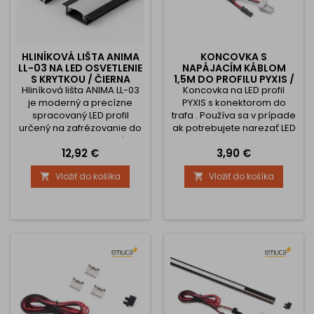
HLINÍKOVÁ LIŠTA ANIMA
KONCOVKA S
LL-03 NA LED OSVETLENIE
NAPÁJACÍM KÁBLOM
S KRYTKOU / ČIERNA
1,5M DO PROFILU PYXIS /
Hliníková lišta ANIMA LL-03
MATNÁ
Koncovka na LED profil
HLINÍK
je moderný a precízne
PYXIS s konektorom do
spracovaný LED profil
trafa . Používa sa v prípade
určený na zafrézovanie do
ak potrebujete narezať LED
drevotriesky alebo iného
profil na viac rozmer a
Cena
Cena
12,92 €
3,90 €
materiálu. Vďaka hĺbke
každý pripojiť do zásuvky.
zapustenia 5 mm a šírke
Potom zvolíte počet káblov
Vložiť do košíka
Vložiť do košíka


drážky 16 mm pôsobí
, koľko potrebujete lebo pri
elegantne a minimalisticky
LED profilu PYXIS je originál v
– ideálne riešenie pre
cene len jeden kus
nenápadné, ale efektívne
takéhoto ukončenia. 1.
osvetlenie kuchynskej linky,
Kompletné riešenie pre
nábytku či interiérových
vaše svietidlá: Táto
detailov. Hlavné výhody: 💎
koncovka obsahuje všetko,
Kvalitné...
čo...