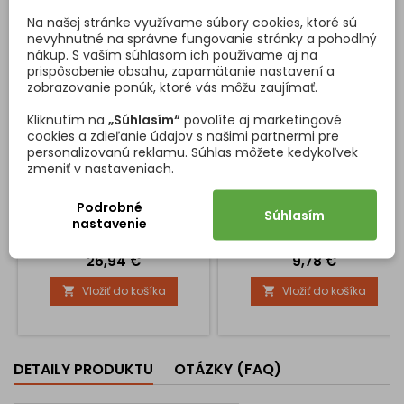
Na našej stránke využívame súbory cookies, ktoré sú
nevyhnutné na správne fungovanie stránky a pohodlný
nákup. S vaším súhlasom ich používame aj na
prispôsobenie obsahu, zapamätanie nastavení a
zobrazovanie ponúk, ktoré vás môžu zaujímať.
Kliknutím na
„Súhlasím“
povolíte aj marketingové
cookies a zdieľanie údajov s našimi partnermi pre
BOČNICA TANDEMBOX
RELING HRANATÝ K
personalizovanú reklamu. Súhlas môžete kedykoľvek
ANTARO "M" 83,6MM /
TANDEMBOXOM / BIELY
BIELA
zmeniť v nastaveniach.
Plechové bočnice na výsuvný
Relingová tyč na kuchynský
box ANTARO. Cena je za pár.
box ANTARO hranatá. Slúži na
Podrobné
vytvorenie vysokého boxu.
Súhlasím
nastavenie
Cena je za 2ks
Cena
Cena
26,94 €
9,78 €
Vložiť do košíka
Vložiť do košíka


DETAILY PRODUKTU
OTÁZKY (FAQ)