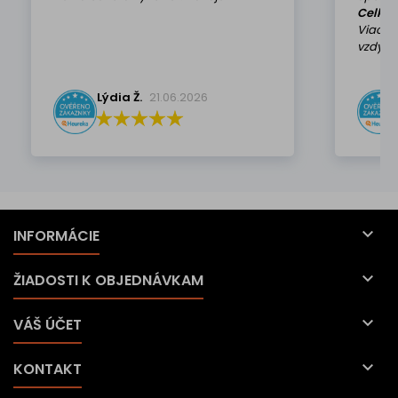
Celkov
Viackr
vzdy k 
Lýdia Ž.
21.06.2026

INFORMÁCIE

ŽIADOSTI K OBJEDNÁVKAM

VÁŠ ÚČET

KONTAKT