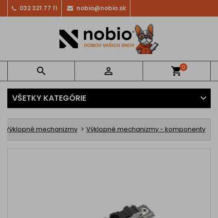
032 321 77 11
nobio@nobio.sk
0


shopping_cart
VŠETKY KATEGÓRIE
Výklopné mechanizmy
Výklopné mechanizmy - komponenty