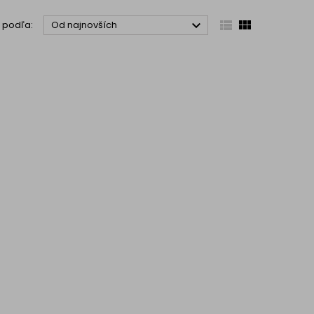



ť podľa:
Od najnovších