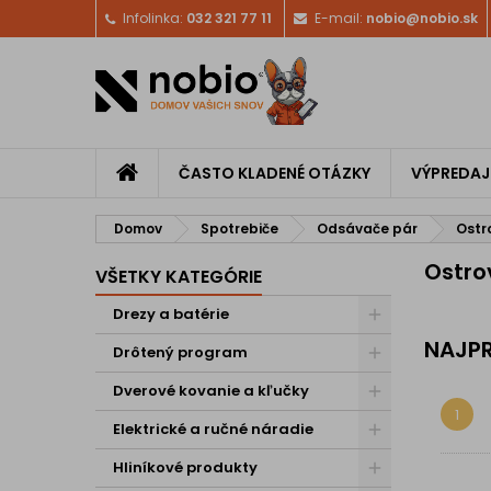
Infolinka:
032 321 77 11
E-mail:
nobio@nobio.sk
ČASTO KLADENÉ OTÁZKY
VÝPREDAJ
Domov
Spotrebiče
Odsávače pár
Ostr
Ostro
VŠETKY KATEGÓRIE
Drezy a batérie
NAJPR
Drôtený program
Dverové kovanie a kľučky
1
Elektrické a ručné náradie
Hliníkové produkty