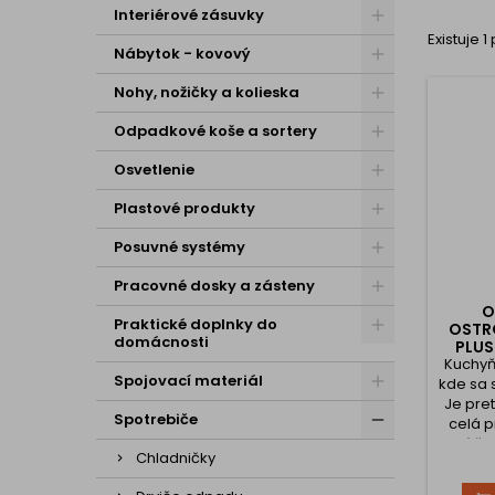
Interiérové zásuvky
Existuje 1
Nábytok - kovový
Nohy, nožičky a kolieska
Odpadkové koše a sortery
Osvetlenie
Plastové produkty
Posuvné systémy
Pracovné dosky a zásteny
O
Praktické doplnky do
OSTR
domácnosti
PLUS
Kuchyň
Spojovací materiál
kde sa 
Je pre
Spotrebiče
celá 
vôňam
Chladničky
nepr
Tomu