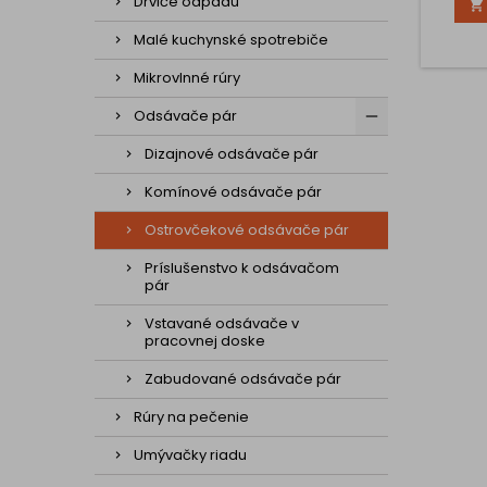
Drviče odpadu

kval
Naprík
Malé kuchynské spotrebiče
Udrží 
per
Mikrovlnné rúry
prirod
Ods
Odsávače pár
p
praktic
Dizajnové odsávače pár
Komínové odsávače pár
Ostrovčekové odsávače pár
Príslušenstvo k odsávačom
pár
Vstavané odsávače v
pracovnej doske
Zabudované odsávače pár
Rúry na pečenie
Umývačky riadu