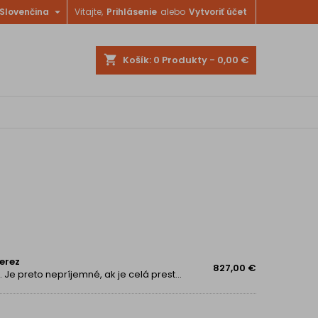

Slovenčina
Vitajte,
Prihlásenie
alebo
Vytvoriť účet
shopping_cart
Košík:
0
Produkty - 0,00 €
erez
827,00 €
Kuchyňa je často miestom kde sa stretáva celá rodina. Je preto nepríjemné, ak je celá prestúpená rôznymi vôňami, ktoré vytvárajú nepríjemnú atmosféru. Tomuto môže zabrániť kvalitný odsávač pár. Napríklad Franke FTU 3707. Udrží vašu kuchyňu vždy v...