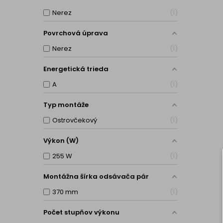
Nerez
1
Povrchová úprava
Nerez
1
Energetická trieda
A
1
Typ montáže
Ostrovčekový
1
Výkon (W)
255 W
1
Montážna šírka odsávača pár
370 mm
1
Počet stupňov výkonu