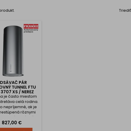
 produkt.
Triedi
DSÁVAČ PÁR
OVNÝ TUNNEL FTU
 3707 XS / NEREZ
a je často miestom
stretáva celá rodina.
to nepríjemné, ak je
prestúpená rôznymi
i, ktoré vytvárajú
Cena
827,00 €
íjemnú atmosféru.
to môže zabrániť