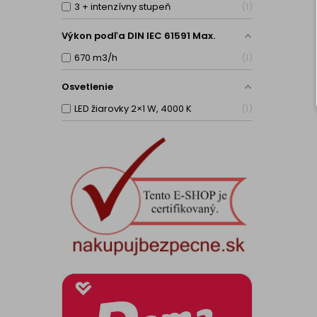
3 + intenzívny stupeň
1
Výkon podľa DIN IEC 61591 Max.
670 m3/h
1
Osvetlenie
LED žiarovky 2×1 W, 4000 K
1