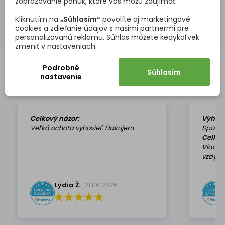
zobrazovanie ponúk, ktoré vás môžu zaujímať.
HĽADAŤ OBJEDNÁVKU!
Kliknutím na
„Súhlasím“
povolíte aj marketingové
cookies a zdieľanie údajov s našimi partnermi pre
personalizovanú reklamu. Súhlas môžete kedykoľvek
zmeniť v nastaveniach.
Podrobné
Súhlasím
OVERENÉ NAŠIMI ZÁKAZNÍKMI
nastavenie
Pozrite si vybrané hodnotenia našich zákazníkov.
Celkový názor:
Výhod
Veľká ochota vyhovieť. Ďakujem
Spokoj
Celkov
Viackr
vzdy k 
Lýdia Ž.
21.06.2026