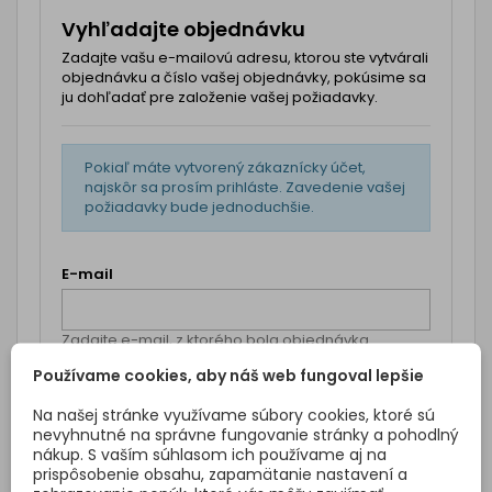
Vyhľadajte objednávku
Zadajte vašu e-mailovú adresu, ktorou ste vytvárali
objednávku a číslo vašej objednávky, pokúsime sa
ju dohľadať pre založenie vašej požiadavky.
Pokiaľ máte vytvorený zákaznícky účet,
najskôr sa prosím prihláste. Zavedenie vašej
požiadavky bude jednoduchšie.
E-mail
Zadajte e-mail, z ktorého bola objednávka
vytvorená!
Používame cookies, aby náš web fungoval lepšie
Číslo objednávky
Na našej stránke využívame súbory cookies, ktoré sú
nevyhnutné na správne fungovanie stránky a pohodlný
nákup. S vaším súhlasom ich používame aj na
Zadajte číslo vašej objednávky!
prispôsobenie obsahu, zapamätanie nastavení a