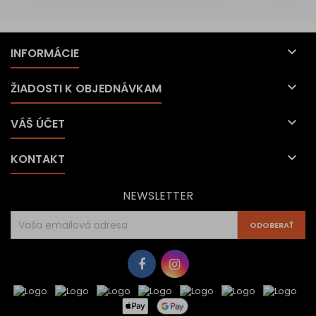

INFORMÁCIE

ŽIADOSTI K OBJEDNÁVKAM

VÁŠ ÚČET

KONTAKT
NEWSLETTER