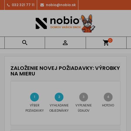
032 321 77 11
nobio@nobio.sk
0


shopping_cart
ZALOŽENIE NOVEJ POŽIADAVKY: VÝROBKY
NA MIERU
VÝBER
VYHĽADANIE
VYPLNENIE
HOTOVO
POŽIADAVKY
OBJEDNÁVKY
ÚDAJOV