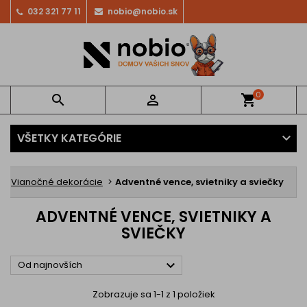
032 321 77 11
nobio@nobio.sk
0


shopping_cart
VŠETKY KATEGÓRIE
Vianočné dekorácie
Adventné vence, svietniky a sviečky
ADVENTNÉ VENCE, SVIETNIKY A
SVIEČKY

Od najnovších
Zobrazuje sa 1-1 z 1 položiek