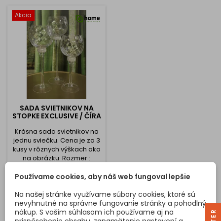
Akcia
SADA SVIETNIKOV NA
STOPKE EXCLUSIVE / ČÍRA
Krásna sada svietnikov na
jednu sviečku. Cena je za 3
kusy v rôznych výškach ako
na obrázku. Rozmer :
Výška: 300 / 350 / 400 mm
Cena
37,81 €
Priemer: 120 mm
Používame cookies, aby náš web fungoval lepšie
Vložiť do košíka

Na našej stránke využívame súbory cookies, ktoré sú
nevyhnutné na správne fungovanie stránky a pohodlný
nákup. S vaším súhlasom ich používame aj na
prispôsobenie obsahu, zapamätanie nastavení a