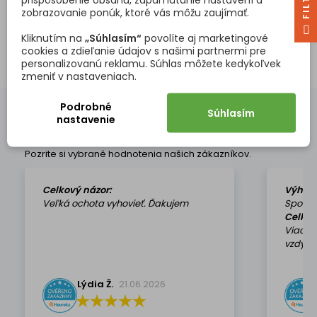
R
zobrazovanie ponúk, ktoré vás môžu zaujímať.
F
I
L
T
E
NASPÄŤ HORE

Kliknutím na
„Súhlasím“
povolíte aj marketingové
cookies a zdieľanie údajov s našimi partnermi pre
Zobrazuje sa 1 - 1 z 1 produktov
personalizovanú reklamu. Súhlas môžete kedykoľvek
zmeniť v nastaveniach.
Podrobné
Súhlasím
nastavenie
OVERENÉ NAŠIMI ZÁKAZNÍKMI
Pozrite si vybrané hodnotenia našich zákazníkov.
Celkový názor:
Výhod
Veľká ochota vyhovieť. Ďakujem
Spokoj
Celkov
Viackr
vzdy k 
Lýdia Ž.
21.06.2026