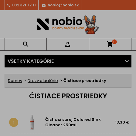
032 321 77 11
nobio@nobio.sk
0


shopping_cart
VŠETKY KATEGÓRIE
Domov
Drezy a batérie
Čistiace prostriedky
ČISTIACE PROSTRIEDKY
Čistiaci sprej Colored Sink
13,30 €
1
Cleaner 250ml