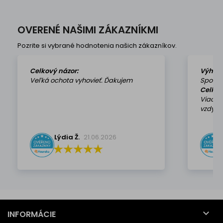
OVERENÉ NAŠIMI ZÁKAZNÍKMI
Pozrite si vybrané hodnotenia našich zákazníkov.
Celkový názor:
Výhod
Veľká ochota vyhovieť. Ďakujem
Spokoj
Celkov
Viackr
vzdy k 
Lýdia Ž.
21.06.2026

INFORMÁCIE