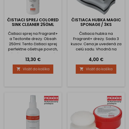
ČISTIACI SPREJ COLORED
ČISTIACA HUBKA MAGIC
SINK CLEANER 250ML
SPONAGE / 3KS
Čistiaci sprej na Fragranit+
Čistiaca hubka na
a Tectonite drezy. Obsah
Fragranit+ drezy. Sada 3
250ml. Tento čistiaci sprej
kusov. Cena je uvedená za
perfektne ošetruje povrch,
celú sadu. Vhodná na
čistí a vytvára ochrannú
manuálne odstránenie
Cena
Cena
13,30 €
4,00 €
vrstvu čím zvyšuje životnosť
lokálnych nečistôt a fľakov
drezu.
z granitových a tectonite
Vložiť do košíka
Vložiť do košíka


drezov bez poškodenia
povrchu.