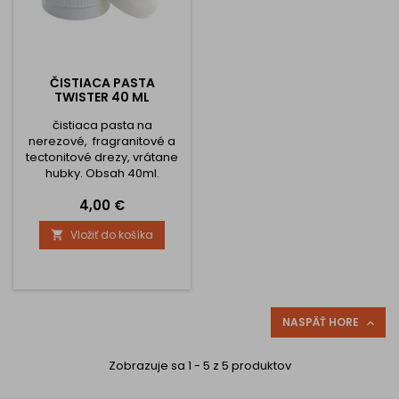
ČISTIACA PASTA
TWISTER 40 ML
čistiaca pasta na
nerezové, fragranitové a
tectonitové drezy, vrátane
hubky. Obsah 40ml.
Cena
4,00 €
Vložiť do košíka

NASPÄŤ HORE

Zobrazuje sa 1 - 5 z 5 produktov