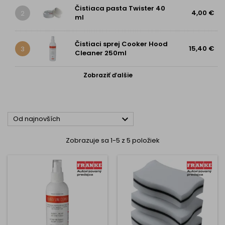
Čistiaca pasta Twister 40
4,00 €
2
ml
Čistiaci sprej Cooker Hood
15,40 €
3
Cleaner 250ml
Zobraziť ďalšie

Od najnovších
Zobrazuje sa 1-5 z 5 položiek