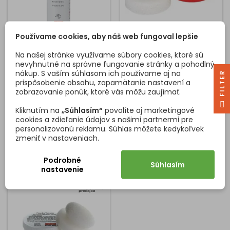
Používame cookies, aby náš web fungoval lepšie
ČISTIACI SPREJ COOKER
ČISTIACA PASTA
HOOD CLEANER 250ML
TWISTER 125 ML
Na našej stránke využívame súbory cookies, ktoré sú
nevyhnutné na správne fungovanie stránky a pohodlný
Čistiaci sprej na odsávače
čistiaca pasta na
nákup. S vaším súhlasom ich používame aj na
R
pár. Obsah 250ml.
fragranitové , tectonitové a
prispôsobenie obsahu, zapamätanie nastavení a
Obsahuje látky, ktoré
nerezové drezy vrátane
zobrazovanie ponúk, ktoré vás môžu zaujímať.
intenzívne čistia povrch
hubky
F
I
L
T
E
digestorov a odstraňujú
Kliknutím na
„Súhlasím“
povolíte aj marketingové
Cena
Cena
15,40 €
8,00 €
usadeniny a zároveň
cookies a zdieľanie údajov s našimi partnermi pre
ošetrujú povrch digestorov.
personalizovanú reklamu. Súhlas môžete kedykoľvek
Vložiť do košíka
Vložiť do košíka


Špeciálne určený pre
zmeniť v nastaveniach.
starostlivosť o digestory.
Podrobné
Súhlasím
nastavenie