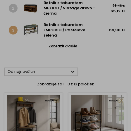
Botník s taburetom
78,46 €
MEXICO / Vintage drevo -
2
65,12 €
čierna
Botník s taburetom
EMPORIO / Pastelovo
69,90 €
3
zelená
Zobraziť ďalšie

Od najnovších
Zobrazuje sa 1-13 z 13 položiek