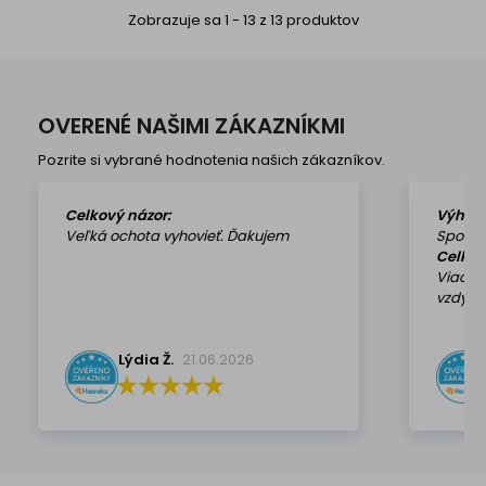
nábytok, ktorý rieši všetky
Zobrazuje sa 1 - 13 z 13 produktov
vaše...
OVERENÉ NAŠIMI ZÁKAZNÍKMI
Pozrite si vybrané hodnotenia našich zákazníkov.
Celkový názor:
Výhod
Veľká ochota vyhovieť. Ďakujem
Spokoj
Celkov
Viackr
vzdy k 
Lýdia Ž.
21.06.2026