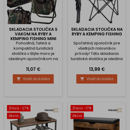
SKLADACIA STOLIČKA S
SKLADACIA STOLIČKA NA
VAKOM NA RYBY A
RYBY A KEMPING FISHING
KEMPING FISHING MINI
Pohodlná, ľahká a
Spoľahlivý spoločník pre
kompaktná turistická
všetkých milovníkov
stolička v štýle moro je
prírody! Táto skladacia
ideálnym spoločníkom na
turistická stolička je ideálna
rybačku, kempovanie,
na rybačku, pláž, záhradu,
Cena
Cena
11,07 €
13,99 €
festivaly či víkendové
stanovanie alebo dokonca
pobyty v prírode. Vďaka
na pútnické cesty. Je
Vložiť do košíka
Vložiť do košíka


integrovanej taške a
navrhnutá tak, aby
praktickému držadlu máte
poskytovala maximálne
všetko potrebné vždy po
pohodlie, stabilitu a
ruke – a bez zbytočného
jednoduchú manipuláciu
nosenia ďalších tašiek! ✔️
kdekoľvek na cestách.
MAXIMÁLNE POHODLIE S
Kľúčové vlastnosti: ✅
Zľava -27%
Zľava -17%
OPERADLOM Stolička je
Pohodlné a stabilné
Akcia
Akcia
vybavená praktickým...
sedenie – vďaka...