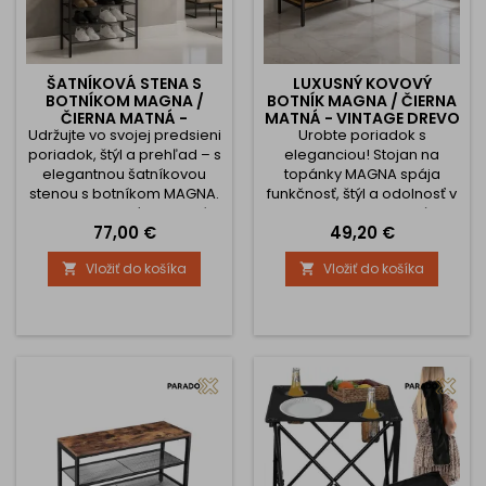
ŠATNÍKOVÁ STENA S
LUXUSNÝ KOVOVÝ
BOTNÍKOM MAGNA /
BOTNÍK MAGNA / ČIERNA
ČIERNA MATNÁ -
MATNÁ - VINTAGE DREVO
Udržujte vo svojej predsieni
VINTAGE DREVO
Urobte poriadok s
poriadok, štýl a prehľad – s
eleganciou! Stojan na
elegantnou šatníkovou
topánky MAGNA spája
stenou s botníkom MAGNA.
funkčnosť, štýl a odolnosť v
Tento praktický organizér
jednom dizajnovom kúsku.
Cena
Cena
77,00 €
49,20 €
spája funkčnosť a
Kombinácia čierneho
industriálny dizajn v
kovového rámu a dreva v
Vložiť do košíka
Vložiť do košíka


jednom.Robustný kovový
teplom odtieni vytvára
rám v čiernej matnej farbe
moderný loftový vzhľad,
a drevené police v štýle
ktorý dodá vašej predsieni,
vintage vytvárajú moderný
šatníku či kancelárii
loftový vzhľad, ktorý dodá
útulnosť a harmóniu. 🥿
vášmu interiéru charakter
Poriadok, štýl a stabilita pre
aj harmóniu. 👞 Dokonale...
každý domov 3 priestranné
police s nosnosťou...