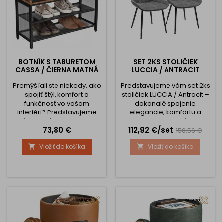
BOTNÍK S TABURETOM
SET 2KS STOLIČIEK
CASSA / ČIERNA MATNÁ
LUCCIA / ANTRACIT
Premýšľali ste niekedy, ako
Predstavujeme vám set 2ks
spojiť štýl, komfort a
stoličiek LUCCIA / Antracit –
funkčnosť vo vašom
dokonalé spojenie
interiéri? Predstavujeme
elegancie, komfortu a
vám Botník s taburetom
odolnosti, ktoré si
Cena
Cena
Základná
73,80 €
112,92 €/set
CASSA / Čierna matná –
zamilujete na prvý pohľad.
150,56 €
ideálne riešenie pre každú
Prémiová kvalita Tieto
cena
Vložiť do košíka
Vložiť do košíka


chodbu, kanceláriu,
jedálenské stoličky LUCCIA
recepciu či obchod. Tento
sú navrhnuté tak, aby
elegantný kus nábytku v
uspokojili aj tých
sebe spája najlepšie
najnáročnejších
vlastnosti moderného
zákazníkov. Vysoko kvalitná
dizajnu a praktického
povrchová úprava odolná
využitia. Kľúčové vlastnosti:
proti poškriabaniu
1. Trvanlivý a odolný...
zaručuje, že vaše stoličky
budú...