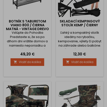
BOTNÍK S TABURETOM
SKLADACÍ KEMPINGOVÝ
VIANO 800 / ČIERNA
STOLÍK KEMP / ČIERNY
MATNÁ - VINTAGE DREVO
Vstúpte do Pohodlia
Ľahký a kompaktný stolík
Predstavte si, že sa po
ideálny na rybačku,
dlhom dni vrátite domov a
kempovanie, výlety či pobyt
namiesto neporiadku a
na záhrade alebo balkóne.
chaosu vás privíta útulný a
Vďaka nízkej hmotnosti
Cena
Cena
49,20 €
12,30 €
organizovaný vstupný
(iba 1 kg) a praktickému
priestor. Botník s taburetom
obalu s popruhom ho
Vložiť do košíka
Vložiť do košíka


VIANO je presne to, čo váš
ľahko vezmete kamkoľvek
domov potrebuje. Vďaka
so sebou. ✔️ Vhodný pre
svojmu teplému
rybárov a kemperov
rustikálnemu vzhľadu s
Stolová doska s dvoma
hnedými panelmi a čiernou
držiakmi na fľaše alebo
oceľovou konštrukciou
plechovky zabezpečí
prinesie do vášho vstupu
pohodlie pri jedle aj počas
nový rozmer. Skombinujte...
oddychu pri vode. ✔️ Pevná
a...