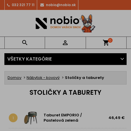
032 321 77 11
nobio@nobio.sk
0


shopping_cart
VŠETKY KATEGÓRIE
Domov
Nábytok - kovový
Stoličky a taburety
STOLIČKY A TABURETY
Taburet EMPORIO /
46,49 €
1
Pastelová zelená