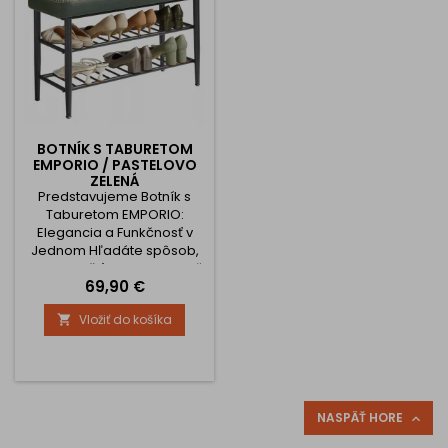
elegantným...
elegantným...
BOTNÍK S TABURETOM
EMPORIO / PASTELOVO
ZELENÁ
Predstavujeme Botník s
Taburetom EMPORIO:
Elegancia a Funkčnosť v
Jednom Hľadáte spôsob,
ako vylepšiť svoju predsieň
Cena
69,90 €
alebo šatník s dotykom
moderného luxusu? Botník
Vložiť do košíka

s taburetom EMPORIO
ponúka dokonalú
kombináciu štýlu a
praktickosti. Vychutnajte si
jedinečný dizajn, ktorý
zdôrazní každý interiér, a
NASPÄŤ HORE

zároveň získate funkčný