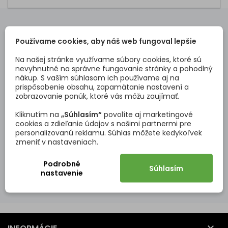
OVERENÉ NAŠIMI ZÁKAZNÍKMI
Používame cookies, aby náš web fungoval lepšie
Pozrite si vybrané hodnotenia našich zákazníkov.
Na našej stránke využívame súbory cookies, ktoré sú
nevyhnutné na správne fungovanie stránky a pohodlný
nákup. S vaším súhlasom ich používame aj na
Celkový názor:
Výhod
prispôsobenie obsahu, zapamätanie nastavení a
Veľká ochota vyhovieť. Ďakujem
Spokoj
zobrazovanie ponúk, ktoré vás môžu zaujímať.
Celkov
Viackr
Kliknutím na
„Súhlasím“
povolíte aj marketingové
vzdy k 
cookies a zdieľanie údajov s našimi partnermi pre
personalizovanú reklamu. Súhlas môžete kedykoľvek
zmeniť v nastaveniach.
Lýdia Ž.
21.06.2026
Podrobné
Súhlasím
nastavenie
