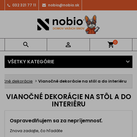
032 321 77 11
nobio@nobio.sk
0


shopping_cart
VŠETKY KATEGÓRIE
nočné dekorácie
Vianočné dekorácie na stôl a do interiéru
VIANOČNÉ DEKORÁCIE NA STÔL A DO
INTERIÉRU
Ospravedlňujem sa za nepríjemnosť.
Znova zadajte, čo hľadáte