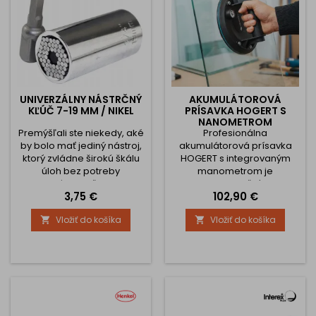
UNIVERZÁLNY NÁSTRČNÝ
AKUMULÁTOROVÁ
KĽÚČ 7-19 MM / NIKEL
PRÍSAVKA HOGERT S
NANOMETROM
Premýšľali ste niekedy, aké
Profesionálna
by bolo mať jediný nástroj,
akumulátorová prísavka
ktorý zvládne širokú škálu
HOGERT s integrovaným
úloh bez potreby
manometrom je
neustáleho hľadania
neoceniteľným
Cena
Cena
3,75 €
102,90 €
správneho kľúča?
pomocníkom pri
Predstavujeme vám
manipulácii so sklom,
Vložiť do košíka
Vložiť do košíka


Univerzálny nástrčný kľúč
dlažbou, obkladmi, kovom
7-19 mm / Nikel – revolučný
či inými hladkými povrchmi.
nástroj, ktorý zmení váš
Je navrhnutá s dôrazom na
prístup k práci a šetrí váš
presnosť, výkon a
čas aj energiu. 1.
maximálnu bezpečnosť
Univerzálnosť na prvom
práce, pričom spĺňa
mieste: Tento nástrčný kľúč
požiadavky aj náročných
je navrhnutý tak, aby sa...
používateľov. Vďaka