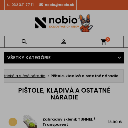
032 321 77 11
nobio@nobio.sk
0


shopping_cart
VŠETKY KATEGÓRIE
lektrické a ručné náradie
Pištole, kladivá a ostatné náradie
PIŠTOLE, KLADIVÁ A OSTATNÉ
NÁRADIE
Záhradný skleník TUNNEL /
13,90 €
1
Transparent