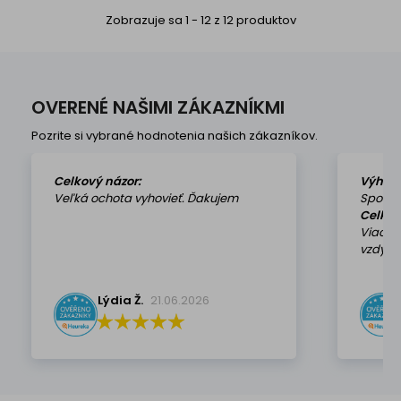
Zobrazuje sa 1 - 12 z 12 produktov
OVERENÉ NAŠIMI ZÁKAZNÍKMI
Pozrite si vybrané hodnotenia našich zákazníkov.
Celkový názor:
Výhod
Veľká ochota vyhovieť. Ďakujem
Spokoj
Celkov
Viackr
vzdy k 
Lýdia Ž.
21.06.2026