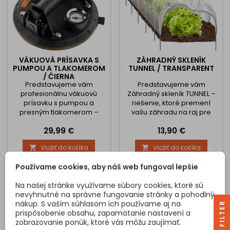
VÁKUOVÁ PRÍSAVKA S
ZÁHRADNÝ SKLENÍK
PUMPOU A TLAKOMEROM
TUNNEL / TRANSPARENT
/ ČIERNA
Predstavujeme vám
Predstavujeme vám
profesionálnu vákuovú
Záhradný skleník TUNNEL –
prísavku s pumpou a
riešenie, ktoré premení
presným tlakomerom –
vašu záhradu na raj pre
nástroj, ktorý zmení
pestovanie zeleniny,
Cena
Cena
29,99 €
13,90 €
spôsob, akým pracujete. Či
byliniek a ďalších rastlín.
ste remeselník, montér,
Tento praktický a odolný
Vložiť do košíka
Vložiť do košíka


stavebník alebo domáci
fóliový tunel je navrhnutý
majster, tento produkt vám
tak, aby vám poskytol
Používame cookies, aby náš web fungoval lepšie
ušetrí čas, nervy a
všetko, čo potrebujete na
predovšetkým zabezpečí
úspešné pestovanie – bez
Na našej stránke využívame súbory cookies, ktoré sú
bezpečnosť aj tých
ohľadu na počasie či
nevyhnutné na správne fungovanie stránky a pohodlný
najnáročnejších prác. 1.
sezónu. Ak hľadáte
nákup. S vaším súhlasom ich používame aj na
Nosnosť až 200 kg –
spôsob, ako si vypestovať
R
prispôsobenie obsahu, zapamätanie nastavení a
Bezkonkurenčná sila a
zdravé a chutné plody...
zobrazovanie ponúk, ktoré vás môžu zaujímať.
spoľahlivosť S kapacitou...
F
I
L
T
E