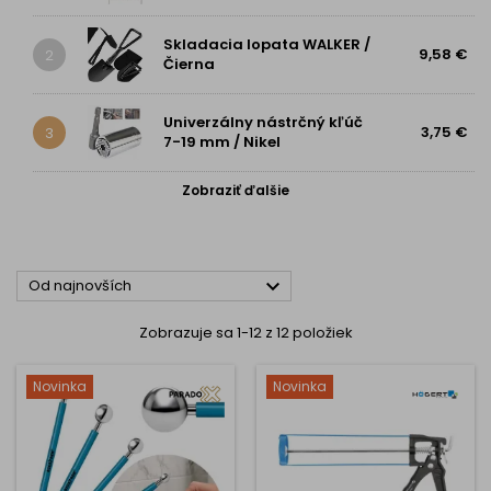
Skladacia lopata WALKER /
9,58 €
2
Čierna
Univerzálny nástrčný kľúč
3,75 €
3
7-19 mm / Nikel
Zobraziť ďalšie

Od najnovších
Zobrazuje sa 1-12 z 12 položiek
Novinka
Novinka