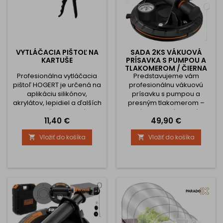
VYTLÁČACIA PIŠTOĽ NA
SADA 2KS VÁKUOVÁ
KARTUŠE
PRÍSAVKA S PUMPOU A
TLAKOMEROM / ČIERNA
Profesionálna vytláčacia
Predstavujeme vám
pištoľ HOGERT je určená na
profesionálnu vákuovú
aplikáciu silikónov,
prísavku s pumpou a
akrylátov, lepidiel a ďalších
presným tlakomerom –
tmelov v štandardných
nástroj, ktorý zmení
Cena
Cena
11,40 €
49,90 €
kartušiach. Vďaka
spôsob, akým pracujete. Či
robustnej oceľovej
ste remeselník, montér,
Vložiť do košíka
Vložiť do košíka


konštrukcii a dvojitému
stavebník alebo domáci
vytláčaciemu mechanizmu
majster, tento produkt vám
umožňuje plynulú a
ušetrí čas, nervy a
jednoduchú aplikáciu aj
predovšetkým zabezpečí
hustých a tuhých
bezpečnosť aj tých
materiálov. Ergonomická
najnáročnejších prác. 1.
hliníková rukoväť
Nosnosť až 200 kg –
zabezpečuje pohodlné
Bezkonkurenčná sila a
držanie a vysoký komfort...
spoľahlivosť S kapacitou...