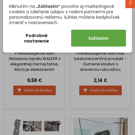
Kliknutím na
„Súhlasím“
povolíte aj marketingové
cookies a zdieľanie údajov s našimi partnermi pre
personalizovanú reklamu. Súhlas môžete kedykoľvek
zmeniť v nastaveniach.
Podrobné
Súhlasím
SKLADACIA LOPATA
GUMENÉ KLADIVO /
nastavenie
WALKER / ČIERNA
DREVENÁ RÚČKA
Predstavujeme vám
Predstavujeme vám náš
Skladaciu lopatu WALKER v
bezkonkurenčný produkt –
elegantnej čiernej farbe,
Gumené kladivo s
ktorá je stelesnením
drevenou rukoväťou,
dokonalého spojenia
ideálny nástroj pre
Cena
Cena
9,58 €
2,14 €
funkčnosti, odolnosti a
profesionálov aj domácich
kompaktného dizajnu.
kutilov, ktorí hľadajú
Vložiť do košíka
Vložiť do košíka


Tento všestranný nástroj je
spoľahlivosť, presnosť a
nevyhnutným doplnkom
pohodlie pri práci. Toto
pre každého milovníka
kladivo je navrhnuté tak,
dobrodružstiev v prírode,
aby splnilo vaše najvyššie
kempovania alebo
očakávania a potreby v
záhradkárstva. 1.
oblasti stavebných a
Viacúčelový Dizajn 3v1 Táto
remeselníckych prác. 1. Bez
šikovná lopata nie je len
spätný Náraz: Vďaka...
obyčajnou...