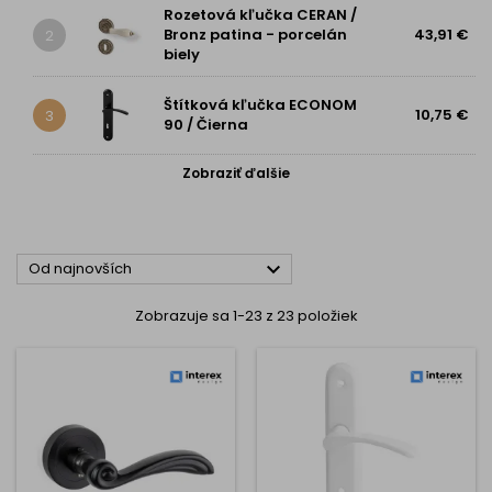
Rozetová kľučka CERAN /
Bronz patina - porcelán
43,91 €
2
biely
Štítková kľučka ECONOM
10,75 €
3
90 / Čierna
Zobraziť ďalšie

Od najnovších
Zobrazuje sa 1-23 z 23 položiek