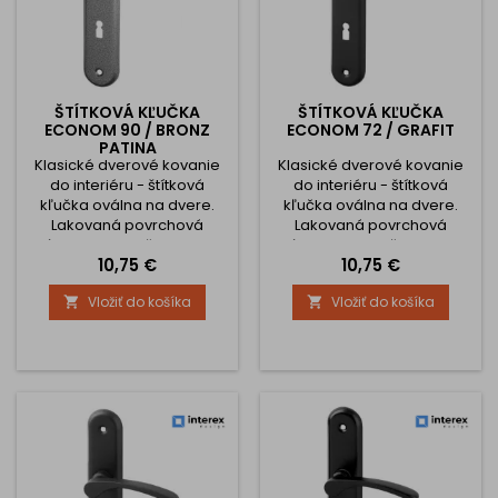
ŠTÍTKOVÁ KĽUČKA
ŠTÍTKOVÁ KĽUČKA
ECONOM 90 / BRONZ
ECONOM 72 / GRAFIT
PATINA
Klasické dverové kovanie
Klasické dverové kovanie
do interiéru - štítková
do interiéru - štítková
kľučka oválna na dvere.
kľučka oválna na dvere.
Lakovaná povrchová
Lakovaná povrchová
úprava. Rozteč 90 mm.
úprava. Rozteč 72 mm.
Cena
Cena
10,75 €
10,75 €
Kľučka je spojená so
Kľučka je spojená so
štítom. Bez vratnej pružiny a
štítom. Bez vratnej pružiny a
Vložiť do košíka
Vložiť do košíka


tŕňov proti pootočeniu. Štíty
tŕňov proti pootočeniu. Štíty
sú priskrutkované skrutkami
sú priskrutkované skrutkami
zhora na dvere. Súčasťou
zhora na dvere. Súčasťou
balenia je materiál na
balenia je materiál na
montáž kľučky. Trieda
montáž kľučky. Trieda
používania kľučky je podľa
používania kľučky je podľa
výrobcu nižšia, to môžu
výrobcu nižšia, to môžu
byť...
byť...