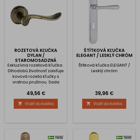
biela porcelánová kľučka.
biela porcelánová kľučka.
Kľučka...
Kľučka...
ROZETOVÁ KĽUČKA
ŠTÍTKOVÁ KĽUČKA
DYLAN /
ELEGANT / LESKLÝ CHRÓM
STAROMOSADZNÁ
Exkluzívna rozetová kľučka .
Štítková kľučka ELEGANT /
Dlhodobú životnosť zaisťuje
Lesklý chróm
kovová rozeta kľučky s
vratnou pružinou. Sada
obsahuje: 2ks kľučiek pre
Cena
Cena
49,56 €
39,96 €
obe strany dverí V prípade
výberu s rozetami aj rozety
Vložiť do košíka
Vložiť do košíka


na obe strany Kompletný
inštalačný materiál