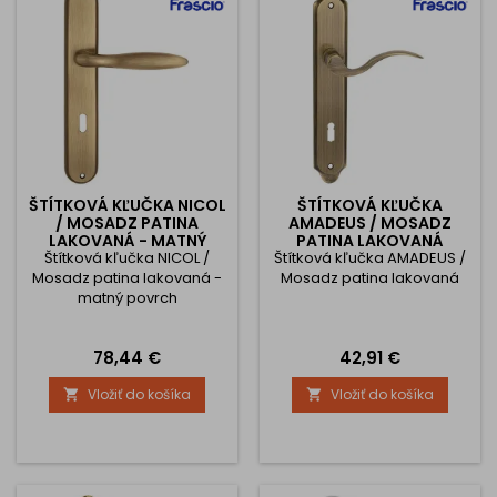
ŠTÍTKOVÁ KĽUČKA NICOL
ŠTÍTKOVÁ KĽUČKA
/ MOSADZ PATINA
AMADEUS / MOSADZ
LAKOVANÁ - MATNÝ
PATINA LAKOVANÁ
Štítková kľučka NICOL /
POVRCH
Štítková kľučka AMADEUS /
Mosadz patina lakovaná -
Mosadz patina lakovaná
matný povrch
Cena
Cena
78,44 €
42,91 €
Vložiť do košíka
Vložiť do košíka

