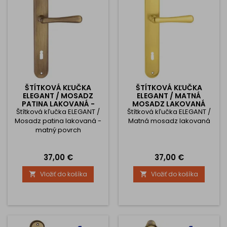
ŠTÍTKOVÁ KĽUČKA
ŠTÍTKOVÁ KĽUČKA
ELEGANT / MOSADZ
ELEGANT / MATNÁ
PATINA LAKOVANÁ -
MOSADZ LAKOVANÁ
Štítková kľučka ELEGANT /
MATNÝ POVRCH
Štítková kľučka ELEGANT /
Mosadz patina lakovaná -
Matná mosadz lakovaná
matný povrch
Cena
Cena
37,00 €
37,00 €
Vložiť do košíka
Vložiť do košíka

