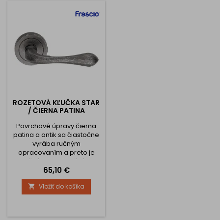
ROZETOVÁ KĽUČKA STAR
/ ČIERNA PATINA
Povrchové úpravy čierna
patina a antik sa čiastočne
vyrába ručným
opracovaním a preto je
každý kus jedinečným
Cena
65,10 €
originálom.
Vložiť do košíka
