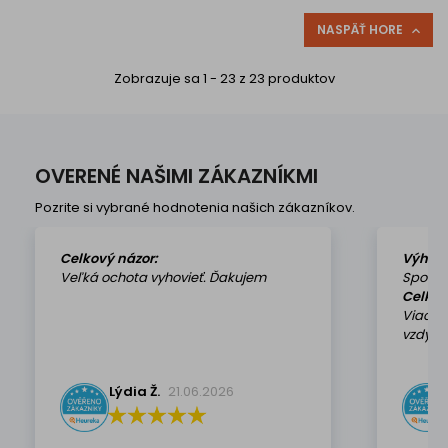
NASPÄŤ HORE

Zobrazuje sa 1 - 23 z 23 produktov
OVERENÉ NAŠIMI ZÁKAZNÍKMI
Pozrite si vybrané hodnotenia našich zákazníkov.
Celkový názor:
Výhod
Veľká ochota vyhovieť. Ďakujem
Spokoj
Celkov
Viackr
vzdy k 
Lýdia Ž.
21.06.2026