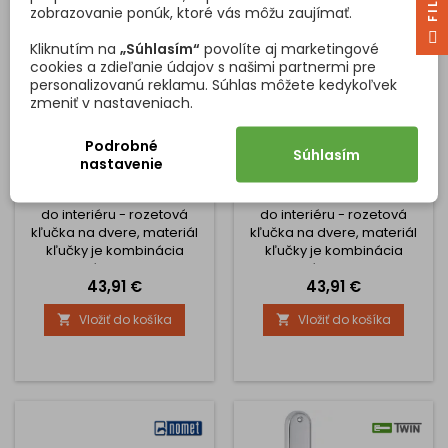
Kľučka...
zobrazovanie ponúk, ktoré vás môžu zaujímať.
F
I
L
T
E
Kliknutím na
„Súhlasím“
povolíte aj marketingové
cookies a zdieľanie údajov s našimi partnermi pre
personalizovanú reklamu. Súhlas môžete kedykoľvek
zmeniť v nastaveniach.
Podrobné
ROZETOVÁ KĽUČKA
ROZETOVÁ KĽUČKA
Súhlasím
nastavenie
CERAN / STAROZLATÁ -
CERAN / BRONZ PATINA -
PORCELÁN BIELY
PORCELÁN BIELY
Rustikálne dverové kovanie
Rustikálne dverové kovanie
do interiéru - rozetová
do interiéru - rozetová
kľučka na dvere, materiál
kľučka na dvere, materiál
kľučky je kombinácia
kľučky je kombinácia
zinkového odliatku s
zinkového odliatku s
Cena
Cena
43,91 €
43,91 €
bronzovou povrchovou
bronzovou povrchovou
úpravou a následným
úpravou a následným
Vložiť do košíka
Vložiť do košíka


patinovaním - táto
patinovaním - táto
povrchová úprava je ručná
povrchová úprava je ručná
práca, preto má každá
práca, preto má každá
kľučka nádhernú osobitú
kľučka nádhernú osobitú
kresbu, ktorá nebude na
kresbu, ktorá nebude na
jednotlivých kusoch úplne
jednotlivých kusoch úplne
rovnaká. vzhľad dotvára
rovnaká. vzhľad dotvára