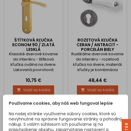
ŠTÍTKOVÁ KĽUČKA
ROZETOVÁ KĽUČKA
ECONOM 90 / ZLATÁ
CERAN / ANTRACIT -
LESKLÁ
PORCELÁN BIELY
Klasické dverové kovanie
Rustikálne dverové kovanie
do interiéru - štítková
do interiéru - rozetová
kľučka oválna na dvere.
kľučka na dvere, materiál
Lakovaná povrchová
kľučky je kombinácia
úprava. Rozteč 90 mm.
zinkového odliatku s
Cena
Cena
10,75 €
48,44 €
Kľučka je spojená so
bronzovou povrchovou
štítom. Bez vratnej pružiny a
úpravou a následným
Vložiť do košíka
Vložiť do košíka


tŕňov proti pootočeniu. Štíty
patinovaním - táto
sú priskrutkované skrutkami
povrchová úprava je ručná
zhora na dvere. Súčasťou
práca, preto má každá
Používame cookies, aby náš web fungoval lepšie
balenia je materiál na
kľučka nádhernú osobitú
montáž kľučky. Trieda
kresbu, ktorá nebude na
Na našej stránke využívame súbory cookies, ktoré sú
používania kľučky je podľa
jednotlivých kusoch úplne
nevyhnutné na správne fungovanie stránky a pohodlný
výrobcu nižšia, to môžu
rovnaká. vzhľad dotvára
nákup. S vaším súhlasom ich používame aj na
R
byť...
biela porcelánová kľučka.
prispôsobenie obsahu, zapamätanie nastavení a