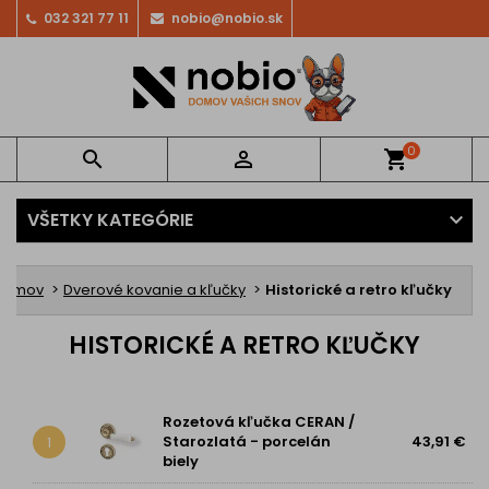
032 321 77 11
nobio@nobio.sk
0


shopping_cart
VŠETKY KATEGÓRIE
Domov
Dverové kovanie a kľučky
Historické a retro kľučky
HISTORICKÉ A RETRO KĽUČKY
Rozetová kľučka CERAN /
Starozlatá - porcelán
43,91 €
1
biely