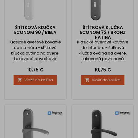
ŠTÍTKOVÁ KĽUČKA
ŠTÍTKOVÁ KĽUČKA
ECONOM 90 / BIELA
ECONOM 72 / BRONZ
PATINA
Klasické dverové kovanie
Klasické dverové kovanie
do interiéru - štítková
do interiéru - štítková
kľučka oválna na dvere.
kľučka oválna na dvere.
Lakovaná povrchová
Lakovaná povrchová
úprava. Rozteč 90 mm.
úprava. Rozteč 72 mm.
Cena
Cena
10,75 €
10,75 €
Kľučka je spojená so
Kľučka je spojená so
štítom. Bez vratnej pružiny a
štítom. Bez vratnej pružiny a
Vložiť do košíka
Vložiť do košíka


tŕňov proti pootočeniu. Štíty
tŕňov proti pootočeniu. Štíty
sú priskrutkované skrutkami
sú priskrutkované skrutkami
zhora na dvere. Súčasťou
zhora na dvere. Súčasťou
balenia je materiál na
balenia je materiál na
montáž kľučky. Trieda
montáž kľučky. Trieda
používania kľučky je podľa
používania kľučky je podľa
výrobcu nižšia, to môžu
výrobcu nižšia, to môžu
byť...
byť...