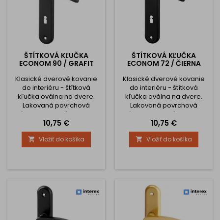
ŠTÍTKOVÁ KĽUČKA
ŠTÍTKOVÁ KĽUČKA
ECONOM 90 / GRAFIT
ECONOM 72 / ČIERNA
Klasické dverové kovanie
Klasické dverové kovanie
do interiéru - štítková
do interiéru - štítková
kľučka oválna na dvere.
kľučka oválna na dvere.
Lakovaná povrchová
Lakovaná povrchová
úprava. Rozteč 90 mm.
úprava. Rozteč 72 mm.
Cena
Cena
10,75 €
10,75 €
Kľučka je spojená so
Kľučka je spojená so
štítom. Bez vratnej pružiny a
štítom. Bez vratnej pružiny a
Vložiť do košíka
Vložiť do košíka


tŕňov proti pootočeniu. Štíty
tŕňov proti pootočeniu. Štíty
sú priskrutkované skrutkami
sú priskrutkované skrutkami
zhora na dvere. Súčasťou
zhora na dvere. Súčasťou
balenia je materiál na
balenia je materiál na
montáž kľučky. Trieda
montáž kľučky. Trieda
používania kľučky je podľa
používania kľučky je podľa
výrobcu nižšia, to môžu
výrobcu nižšia, to môžu
byť...
byť...