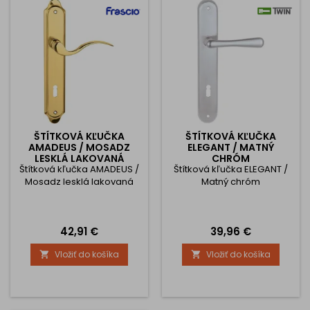
ŠTÍTKOVÁ KĽUČKA
ŠTÍTKOVÁ KĽUČKA
AMADEUS / MOSADZ
ELEGANT / MATNÝ
LESKLÁ LAKOVANÁ
CHRÓM
Štítková kľučka AMADEUS /
Štítková kľučka ELEGANT /
Mosadz lesklá lakovaná
Matný chróm
Cena
Cena
42,91 €
39,96 €
Vložiť do košíka
Vložiť do košíka

