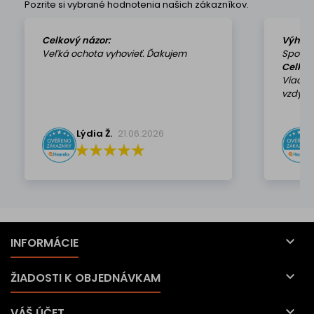
Pozrite si vybrané hodnotenia našich zákazníkov.
Celkový názor:
Výhod
Veľká ochota vyhovieť. Ďakujem
Spokoj
Celkov
Viackr
vzdy k 
Lýdia Ž.
21.06.2026

INFORMÁCIE

ŽIADOSTI K OBJEDNÁVKAM

VÁŠ ÚČET