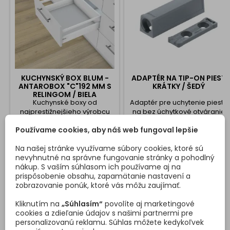
KUCHYNSKÝ BOX BLUM -
ADAPTÉR NA TIP-ON PIEST
ANTAROBOX "C"192 MM S
KRÁTKY / ŠEDÝ
RELINGOM / BIELA
Kuchynské boxy od
Adaptér pre uchytenie piestu
najprestižnejšieho výrobcu
na bez úchytkové otváranie
BLUM. Kompletná sada na
dverí alebo výklopov Nie je
Používame cookies, aby náš web fungoval lepšie
jednu zásuvku.Sada
nutnosť vŕtať do korpusu
obsahuje: Výsuvy s tlmením
nábytku
Cena
Cena
Na našej stránke využívame súbory cookies, ktoré sú
65,61 €
1,40 €
Bočnice držiaky chrbátu úchyt
nevyhnutné na správne fungovanie stránky a pohodlný
na dvierka krytky relingy
Vložiť do košíka
Vložiť do košíka
nákup. S vaším súhlasom ich používame aj na


Doživotná záruka na
prispôsobenie obsahu, zapamätanie nastavení a
mechanizmy.
zobrazovanie ponúk, ktoré vás môžu zaujímať.
Kliknutím na
„Súhlasím“
povolíte aj marketingové
DETAILY PRODUKTU
OTÁZKY (FAQ)
cookies a zdieľanie údajov s našimi partnermi pre
personalizovanú reklamu. Súhlas môžete kedykoľvek