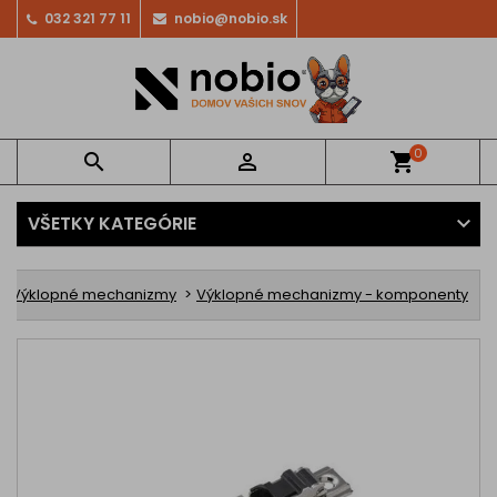
032 321 77 11
nobio@nobio.sk
0


shopping_cart
VŠETKY KATEGÓRIE
Výklopné mechanizmy
Výklopné mechanizmy - komponenty