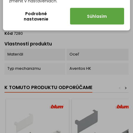
zmeniť v nastaveniach.
Podrobné
Súhlasím
nastavenie
Kód
7280
Vlastnosti produktu
Materiál
Oceľ
Typ mechanizmu
Aventos HK
K TOMUTO PRODUKTU ODPORÚČAME
<
>