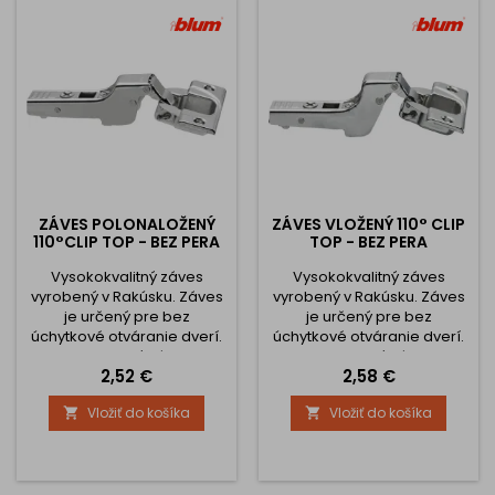
náradia Bez zatváracej
náradia Bez zatváracej
automatiky
automatiky
ZÁVES POLONALOŽENÝ
ZÁVES VLOŽENÝ 110° CLIP
110°CLIP TOP - BEZ PERA
TOP - BEZ PERA
Vysokokvalitný záves
Vysokokvalitný záves
vyrobený v Rakúsku. Záves
vyrobený v Rakúsku. Záves
je určený pre bez
je určený pre bez
úchytkové otváranie dverí.
úchytkové otváranie dverí.
Celokovový záves,
Celokovový záves,
Cena
Cena
2,52 €
2,58 €
poniklovaný Nastavenia
poniklovaný Nastavenia
čela v troch smeroch
čela v troch smeroch
Vložiť do košíka
Vložiť do košíka


Komfortné nastavenie
Komfortné nastavenie
hĺbky pomocou
hĺbky pomocou
skrutkovača Montáž a
skrutkovača Montáž a
demontáž dvierok na
demontáž dvierok na