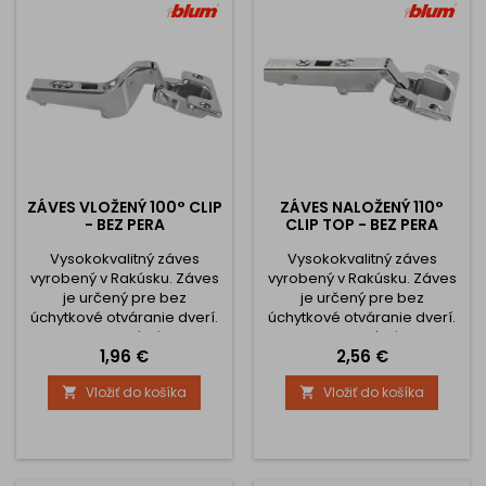
automatiky
automatiky
ZÁVES VLOŽENÝ 100° CLIP
ZÁVES NALOŽENÝ 110°
- BEZ PERA
CLIP TOP - BEZ PERA
Vysokokvalitný záves
Vysokokvalitný záves
vyrobený v Rakúsku. Záves
vyrobený v Rakúsku. Záves
je určený pre bez
je určený pre bez
úchytkové otváranie dverí.
úchytkové otváranie dverí.
Celokovový záves,
Celokovový záves,
Cena
Cena
1,96 €
2,56 €
poniklovaný Nastavenia
poniklovaný Nastavenia
čela v troch smeroch
čela v troch smeroch
Vložiť do košíka
Vložiť do košíka


Komfortné nastavenie
Komfortné nastavenie
hĺbky pomocou
hĺbky pomocou
skrutkovača Montáž a
skrutkovača Montáž a
demontáž dvierok na
demontáž dvierok na
korpus bez použitia
korpus bez použitia