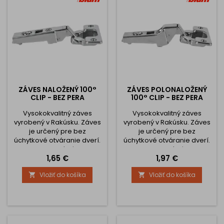
automatiky
ZÁVES NALOŽENÝ 100°
ZÁVES POLONALOŽENÝ
CLIP - BEZ PERA
100° CLIP - BEZ PERA
Vysokokvalitný záves
Vysokokvalitný záves
vyrobený v Rakúsku. Záves
vyrobený v Rakúsku. Záves
je určený pre bez
je určený pre bez
úchytkové otváranie dverí.
úchytkové otváranie dverí.
Celokovový záves,
Celokovový záves,
Cena
Cena
1,65 €
1,97 €
poniklovaný Nastavenia
poniklovaný Nastavenia
čela v troch smeroch
čela v troch smeroch
Vložiť do košíka
Vložiť do košíka


Komfortné nastavenie
Komfortné nastavenie
hĺbky pomocou
hĺbky pomocou
skrutkovača Montáž a
skrutkovača Montáž a
demontáž dvierok na
demontáž dvierok na
korpus bez použitia
korpus bez použitia
náradia Bez zatváracej
náradia Bez zatváracej