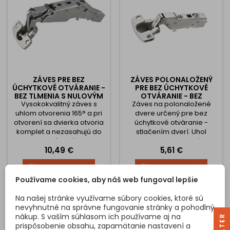
ZÁVES PRE BEZ
ZÁVES POLONALOŽENÝ
ÚCHYTKOVÉ OTVÁRANIE -
PRE BEZ ÚCHYTKOVÉ
BEZ TLMENIA S NULOVÝM
OTVÁRANIE - BEZ
Vysokokvalitný záves s
PRESAHOM 165°
Záves na polonaložené
TLMENIA 110° SENSYS
uhlom otvorenia 165° a pri
dvere určený pre bez
otvorení sa dvierka otvoria
úchytkové otváranie -
komplet a nezasahujú do
stlačením dverí. Uhol
korpusu, vďaka čomu je
otvorenia 110° a rozteč dier
Cena
Cena
10,49 €
5,61 €
možné záves použiť aj na
uchytenia závesu 52 mm K
skrinky ktoré obsahujú
závesu je nutné dokúpiť
Vložiť do košíka
Vložiť do košíka


vnútorné zásuvky. Záves sa
podložku. Určený pre
používa na dvierka kde sa
hrúbku dverí 15 - 24 mm
Používame cookies, aby náš web fungoval lepšie
nepoužívajú úchytky a
Hĺbka misky 12,8 mm
otváranie je pomocou
Uchytenie podložky
Na našej stránke využívame súbory cookies, ktoré sú
stlačenia dvierok.
spôsobom CLIP - na
nevyhnutné na správne fungovanie stránky a pohodlný
Celokovový záves,
nacvaknutie
nákup. S vaším súhlasom ich používame aj na
R
poniklovaný Nastavenia
prispôsobenie obsahu, zapamätanie nastavení a