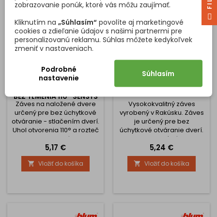
čela v troch smeroch...
zobrazovanie ponúk, ktoré vás môžu zaujímať.
F
I
L
T
E
Kliknutím na
„Súhlasím“
povolíte aj marketingové
cookies a zdieľanie údajov s našimi partnermi pre
personalizovanú reklamu. Súhlas môžete kedykoľvek
zmeniť v nastaveniach.
Podrobné
Súhlasím
nastavenie
ZÁVES NALOŽENÝ PRE BEZ
ZÁVES STREDOVÝ CLIP
ÚCHYTKOVÉ OTVÁRANIE -
TOP - BEZ PERA
BEZ TLMENIA 110° SENSYS
Záves na naložené dvere
Vysokokvalitný záves
určený pre bez úchytkové
vyrobený v Rakúsku. Záves
otváranie - stlačením dverí.
je určený pre bez
Uhol otvorenia 110° a rozteč
úchytkové otváranie dverí.
dier uchytenia závesu 52
Celokovový záves,
Cena
Cena
5,17 €
5,24 €
mm K závesu je nutné
poniklovaný Nastavenia
dokúpiť podložku. Určený
čela v troch smeroch
Vložiť do košíka
Vložiť do košíka


pre hrúbku dverí 15 - 24
Komfortné nastavenie
mm Hĺbka misky 12,8 mm
hĺbky pomocou
Uchytenie podložky
skrutkovača Montáž a
spôsobom CLIP - na
demontáž dvierok na
nacvaknutie
korpus bez použitia
náradia Bez zatváracej