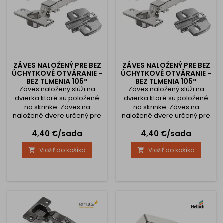
ZÁVES NALOŽENÝ PRE BEZ
ZÁVES NALOŽENÝ PRE BEZ
ÚCHYTKOVÉ OTVÁRANIE -
ÚCHYTKOVÉ OTVÁRANIE -
BEZ TLMENIA 105°
BEZ TLMENIA 105°
Záves naložený slúži na
NOVISYS 52
Záves naložený slúži na
NOVISYS 45
dvierka ktoré su položené
dvierka ktoré su položené
na skrinke. Záves na
na skrinke. Záves na
naložené dvere určený pre
naložené dvere určený pre
bez úchytkové otváranie -
bez úchytkové otváranie -
Cena
Cena
4,40 €/sada
4,40 €/sada
stlačením dverí. Uhol
stlačením dverí. Uhol
otvorenia 105° a rozteč dier
otvorenia 105° a rozteč dier
Vložiť do košíka
Vložiť do košíka


uchytenia závesu 52 mm.
uchytenia závesu 45 mm.
Vybavené sú tlmiacim
Vybavené sú tlmiacim
piestom, ktorý zaisťuje
piestom, ktorý zaisťuje
pomalé zatváranie dverí.
pomalé zatváranie dverí.
Aby ste ich mohli
Aby ste ich mohli
nainštalovať, musíte
nainštalovať, musíte
vopred vyvŕtať 35 mm otvor
vopred vyvŕtať 35 mm otvor
pre záves. Upevnenie...
pre záves. Upevnenie...