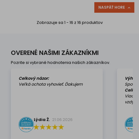
korpus bez použitia
korpus bez použitia
náradia Bez zatváracej
náradia Bez zatváracej
NASPÄŤ HORE

automatiky
automatiky
Zobrazuje sa 1 - 16 z 16 produktov
OVERENÉ NAŠIMI ZÁKAZNÍKMI
Pozrite si vybrané hodnotenia našich zákazníkov.
Celkový názor:
Výhod
Veľká ochota vyhovieť. Ďakujem
Spokoj
Celkov
Viackr
vzdy k 
Lýdia Ž.
21.06.2026