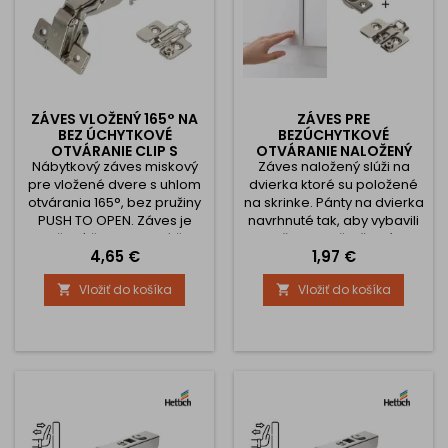
ZÁVES VLOŽENÝ 165° NA
ZÁVES PRE
BEZ ÚCHYTKOVÉ
BEZÚCHYTKOVÉ
OTVÁRANIE CLIP S
OTVÁRANIE NALOŽENÝ
Nábytkový záves miskový
PODLOŽKOU 3D
Záves naložený slúži na
CLICK PUSH S
PODLOŽKOU 3D / NIKEL
pre vložené dvere s uhlom
dvierka ktoré su položené
otvárania 165°, bez pružiny
na skrinke. Pánty na dvierka
PUSH TO OPEN. Záves je
navrhnuté tak, aby vybavili
vložený čo znamená že
vašu kuchyňu, šatník,
Cena
Cena
4,65 €
1,97 €
dvierka sú umiestnené vo
bytový, kúpeľňový a
vnútri skrinky. Záves je
kancelársky nábytok v
Vložiť do košíka
Vložiť do košíka


vybavený liatym pákovým
najvyššej kvalite za
klipovým mechanizmom na
najlepšiu cenu. Závesy
pohodlné vybratie z
nemajú pružinu, vďaka
montážnej podložky.
čomu sa používajú na
Rameno závesu obsahuje
dvierka , ktoré sa otvárajú
okrúhlu excentrickú skrutku
stlačením a nemajú
s veľkým rozsahom na
úchytku. V takom prípade
jednoduché nastavenie...
je nutné dokúpiť aj piest...