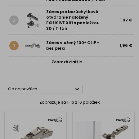
Záves pre bezúchytkové
otváranie naložený
1,92 €
2
EXLUSIVE X91 s podložkou
3D / Titán
Záves vložený 100° CLIP -
1,96 €
3
bez pera
Zobraziť ďalšie

Od najnovších
Zobrazuje sa 1-16 z 16 položiek