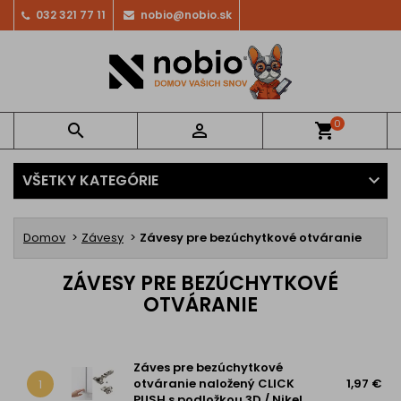
032 321 77 11
nobio@nobio.sk
0


shopping_cart
VŠETKY KATEGÓRIE
Domov
Závesy
Závesy pre bezúchytkové otváranie
ZÁVESY PRE BEZÚCHYTKOVÉ
OTVÁRANIE
Záves pre bezúchytkové
otváranie naložený CLICK
1,97 €
1
PUSH s podložkou 3D / Nikel