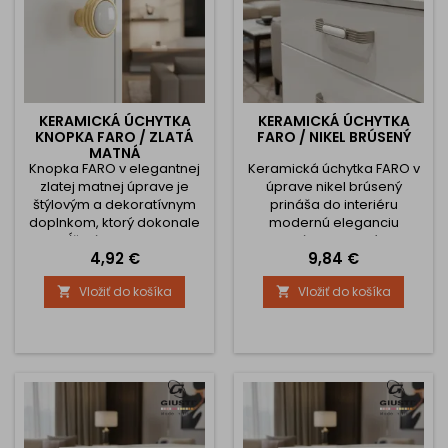
KERAMICKÁ ÚCHYTKA
KERAMICKÁ ÚCHYTKA
KNOPKA FARO / ZLATÁ
FARO / NIKEL BRÚSENÝ
MATNÁ
Knopka FARO v elegantnej
Keramická úchytka FARO v
zlatej matnej úprave je
úprave nikel brúsený
štýlovým a dekoratívnym
prináša do interiéru
doplnkom, ktorý dokonale
modernú eleganciu
dopĺňa úchytky FARO v
spojenú s dekoratívnym
Cena
Cena
4,92 €
9,84 €
rovnakom dizajne.
porcelánovým detailom.
Kombinuje kvalitné kovové
Spojenie hladkého
Vložiť do košíka
Vložiť do košíka


telo zo zinkovej zliatiny s
kovového povrchu a
porcelánovým stredom,
bieleho porcelánu s
čím vytvára harmonický a
jemným reliéfnym vzorom
výrazný celok vhodný do
vytvára harmonický,
moderných, vintage aj
nadčasový a esteticky
klasických interiérov.
veľmi príjemný dizajn.
Jemné profilovanie kovovej
Vďaka svojmu vzhľadu sa
časti a hladký biely...
úchytka FARO výborne hodí
do moderných kuchýň,