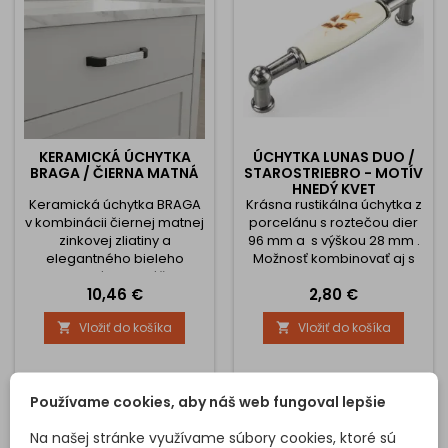
KERAMICKÁ ÚCHYTKA
ÚCHYTKA LUNAS DUO /
BRAGA / ČIERNA MATNÁ
STAROSTRIEBRO - MOTÍV
HNEDÝ KVET
Keramická úchytka BRAGA
Krásna rustikálna úchytka z
v kombinácii čiernej matnej
porcelánu s roztečou dier
zinkovej zliatiny a
96 mm a s výškou 28 mm .
elegantného bieleho
Možnosť kombinovať aj s
porcelánu prináša
knopkami.
Cena
Cena
10,46 €
2,80 €
moderný, no zároveň
dekoratívny akcent pre váš
Vložiť do košíka
Vložiť do košíka


nábytok. Jej výrazný
kontrast tmavého kovu a
reliéfne zdobeného
porcelánu vytvára
Používame cookies, aby náš web fungoval lepšie
jedinečný dizajn, ktorý
skvele vynikne v kuchyni,
Na našej stránke využívame súbory cookies, ktoré sú
kúpeľni, obývačke aj na