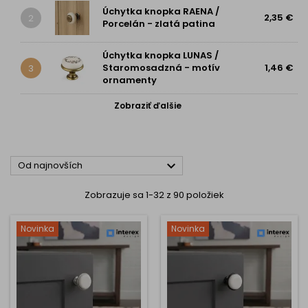
Úchytka knopka RAENA /
2,35 €
2
Porcelán - zlatá patina
Úchytka knopka LUNAS /
Staromosadzná - motív
1,46 €
3
ornamenty
Zobraziť ďalšie

Od najnovších
Zobrazuje sa 1-32 z 90 položiek
Novinka
Novinka