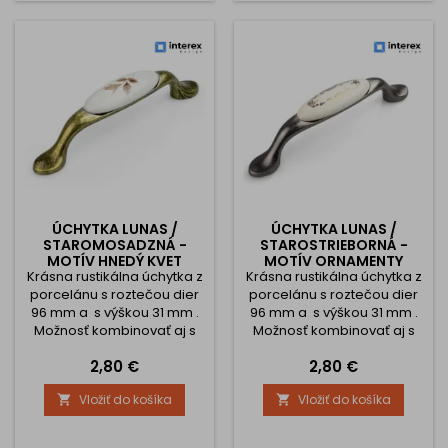
ÚCHYTKA LUNAS /
ÚCHYTKA LUNAS /
STAROMOSADZNÁ -
STAROSTRIEBORNÁ -
MOTÍV HNEDÝ KVET
MOTÍV ORNAMENTY
Krásna rustikálna úchytka z
Krásna rustikálna úchytka z
porcelánu s roztečou dier
porcelánu s roztečou dier
96 mm a s výškou 31 mm .
96 mm a s výškou 31 mm .
Možnosť kombinovať aj s
Možnosť kombinovať aj s
knopkami.
knopkami.
Cena
Cena
2,80 €
2,80 €
Vložiť do košíka
Vložiť do košíka

