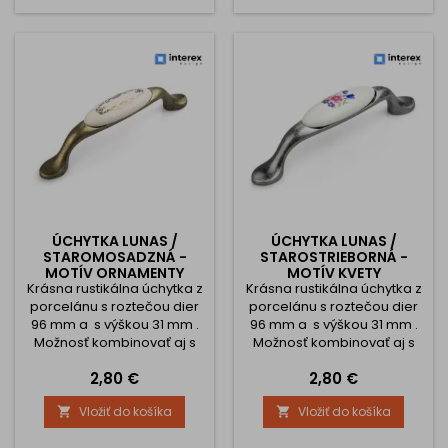
ÚCHYTKA LUNAS /
ÚCHYTKA LUNAS /
STAROMOSADZNÁ -
STAROSTRIEBORNÁ -
MOTÍV ORNAMENTY
MOTÍV KVETY
Krásna rustikálna úchytka z
Krásna rustikálna úchytka z
porcelánu s roztečou dier
porcelánu s roztečou dier
96 mm a s výškou 31 mm .
96 mm a s výškou 31 mm .
Možnosť kombinovať aj s
Možnosť kombinovať aj s
knopkami.
knopkami.
Cena
Cena
2,80 €
2,80 €
Vložiť do košíka
Vložiť do košíka

