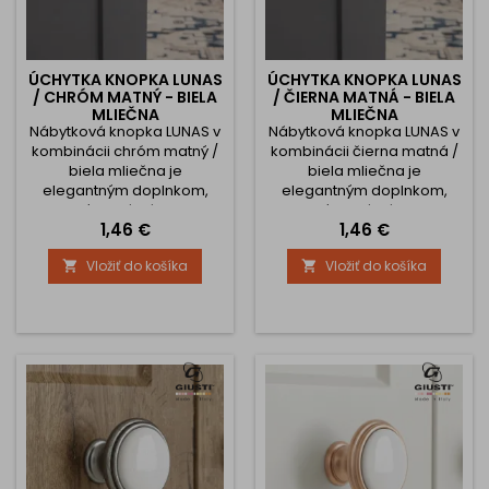
ÚCHYTKA KNOPKA LUNAS
ÚCHYTKA KNOPKA LUNAS
/ CHRÓM MATNÝ - BIELA
/ ČIERNA MATNÁ - BIELA
MLIEČNA
MLIEČNA
Nábytková knopka LUNAS v
Nábytková knopka LUNAS v
kombinácii chróm matný /
kombinácii čierna matná /
biela mliečna je
biela mliečna je
elegantným doplnkom,
elegantným doplnkom,
ktorý dodá nábytku
ktorý dodá nábytku
Cena
Cena
1,46 €
1,46 €
nadčasový a štýlový
nadčasový a štýlový
vzhľad. Jemná mliečno
vzhľad. Jemná mliečno
Vložiť do košíka
Vložiť do košíka


biela keramická vrchná
biela keramická vrchná
časť v spojení s
časť v spojení s
dekoratívnou oceľovou
dekoratívnou oceľovou
základňou v chrómovom
základňou v čiernom
prevedení vytvára
matnom prevedení vytvára
harmonický dizajn, ktorý sa
harmonický dizajn, ktorý sa
hodí do klasických,
hodí do klasických,
rustikálnych, vintage aj
rustikálnych, vintage aj
provensálskych interiérov.
provensálskych interiérov....
Vďaka...