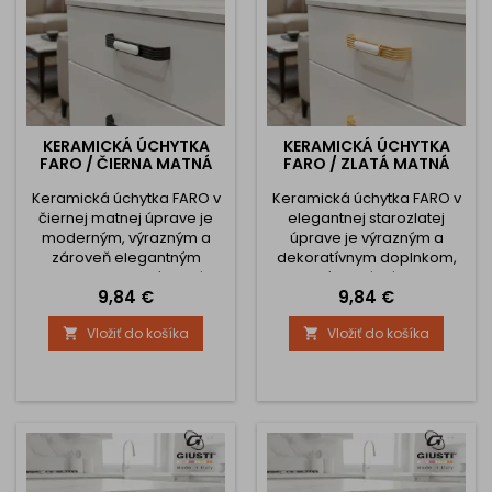
kúpeľní,...
KERAMICKÁ ÚCHYTKA
KERAMICKÁ ÚCHYTKA
FARO / ČIERNA MATNÁ
FARO / ZLATÁ MATNÁ
Keramická úchytka FARO v
Keramická úchytka FARO v
čiernej matnej úprave je
elegantnej starozlatej
moderným, výrazným a
úprave je výrazným a
zároveň elegantným
dekoratívnym doplnkom,
doplnkom, ktorý dodá
ktorý dodá nábytku
Cena
Cena
9,84 €
9,84 €
nábytku sofistikovaný
noblesný a jedinečný
kontrast. Kombinácia
vzhľad. Kombinácia
Vložiť do košíka
Vložiť do košíka


matného čierneho kovu zo
kvalitnej zinkovej zliatiny a
zinkovej zliatiny a bieleho
bieleho porcelánu vytvára
porcelánu s jemným
harmonický kontrast, zatiaľ
reliéfnym vzorom vytvára
čo charakteristické
harmonický a zároveň
profilovanie úchytky
veľmi atraktívny dizajnový
pridáva jemný vintage
prvok. Úchytka FARO je
nádych. Úchytka FARO je
ideálna pre kuchyne,
ideálna na komody,