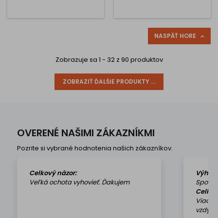
NASPÄŤ HORE

Zobrazuje sa 1 - 32 z 90 produktov
ZOBRAZIŤ ĎALŠIE PRODUKTY ...
OVERENÉ NAŠIMI ZÁKAZNÍKMI
Pozrite si vybrané hodnotenia našich zákazníkov.
Celkový názor:
Výhod
Veľká ochota vyhovieť. Ďakujem
Spokoj
Celkov
Viackr
vzdy k 