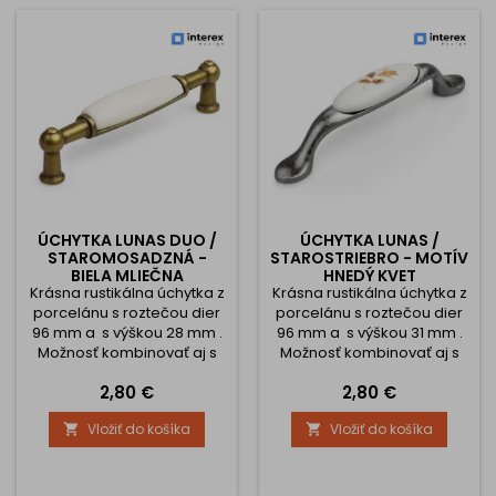
ÚCHYTKA LUNAS DUO /
ÚCHYTKA LUNAS /
STAROMOSADZNÁ -
STAROSTRIEBRO - MOTÍV
BIELA MLIEČNA
HNEDÝ KVET
Krásna rustikálna úchytka z
Krásna rustikálna úchytka z
porcelánu s roztečou dier
porcelánu s roztečou dier
96 mm a s výškou 28 mm .
96 mm a s výškou 31 mm .
Možnosť kombinovať aj s
Možnosť kombinovať aj s
knopkami.
knopkami.
Cena
Cena
2,80 €
2,80 €
Vložiť do košíka
Vložiť do košíka

