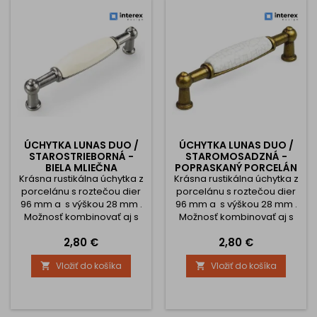
ÚCHYTKA LUNAS DUO /
ÚCHYTKA LUNAS DUO /
STAROSTRIEBORNÁ -
STAROMOSADZNÁ -
BIELA MLIEČNA
POPRASKANÝ PORCELÁN
Krásna rustikálna úchytka z
Krásna rustikálna úchytka z
porcelánu s roztečou dier
porcelánu s roztečou dier
96 mm a s výškou 28 mm .
96 mm a s výškou 28 mm .
Možnosť kombinovať aj s
Možnosť kombinovať aj s
knopkami.
knopkami.
Cena
Cena
2,80 €
2,80 €
Vložiť do košíka
Vložiť do košíka

