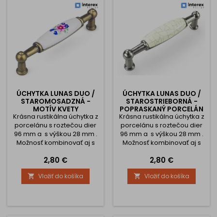
ÚCHYTKA LUNAS DUO /
ÚCHYTKA LUNAS DUO /
STAROMOSADZNÁ -
STAROSTRIEBORNÁ -
MOTÍV KVETY
POPRASKANÝ PORCELÁN
Krásna rustikálna úchytka z
Krásna rustikálna úchytka z
porcelánu s roztečou dier
porcelánu s roztečou dier
96 mm a s výškou 28 mm .
96 mm a s výškou 28 mm .
Možnosť kombinovať aj s
Možnosť kombinovať aj s
knopkami.
knopkami.
Cena
Cena
2,80 €
2,80 €
Vložiť do košíka
Vložiť do košíka

