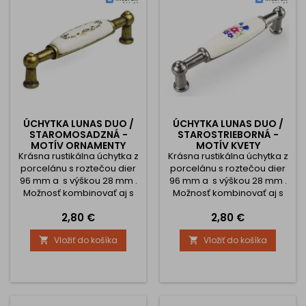
ÚCHYTKA LUNAS DUO /
ÚCHYTKA LUNAS DUO /
STAROMOSADZNÁ -
STAROSTRIEBORNÁ -
MOTÍV ORNAMENTY
MOTÍV KVETY
Krásna rustikálna úchytka z
Krásna rustikálna úchytka z
porcelánu s roztečou dier
porcelánu s roztečou dier
96 mm a s výškou 28 mm .
96 mm a s výškou 28 mm .
Možnosť kombinovať aj s
Možnosť kombinovať aj s
knopkami.
knopkami.
Cena
Cena
2,80 €
2,80 €
Vložiť do košíka
Vložiť do košíka

