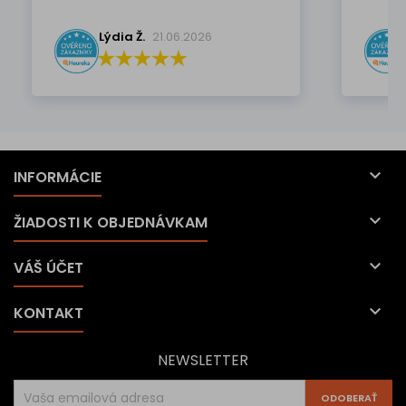
Lýdia Ž.
21.06.2026

INFORMÁCIE

ŽIADOSTI K OBJEDNÁVKAM

VÁŠ ÚČET

KONTAKT
NEWSLETTER