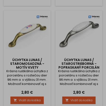
ÚCHYTKA LUNAS /
ÚCHYTKA LUNAS /
STAROMOSADZNÁ -
STAROSTRIEBORNÁ -
MOTÍV KVETY
POPRASKANÝ PORCELÁN
Krásna rustikálna úchytka z
Krásna rustikálna úchytka z
porcelánu s roztečou dier
porcelánu s roztečou dier
96 mm a s výškou 31 mm .
96 mm a s výškou 31 mm .
Možnosť kombinovať aj s
Možnosť kombinovať aj s
knopkami.
knopkami.
Cena
Cena
2,80 €
2,80 €
Vložiť do košíka
Vložiť do košíka

