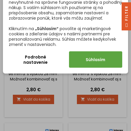
nevyhnutné na správne fungovanie stránky a pohodlný
komodách či skrinkách v
nákup. S vaším súhlasom ich používame aj na
štýle moderného...
R
prispôsobenie obsahu, zapamätanie nastavení a
zobrazovanie ponúk, ktoré vás môžu zaujímať.
F
I
L
T
E
Kliknutím na
„Súhlasím“
povolíte aj marketingové
cookies a zdieľanie údajov s našimi partnermi pre
personalizovanú reklamu. Súhlas môžete kedykoľvek
zmeniť v nastaveniach.
ÚCHYTKA LUNAS DUO /
ÚCHYTKA LUNAS DUO /
STAROMOSADZNÁ -
STAROSTRIEBRO - MOTÍV
Podrobné
MOTÍV HNEDÝ KVET
ORNAMENTY
Súhlasím
nastavenie
Krásna rustikálna úchytka z
Krásna rustikálna úchytka z
porcelánu s roztečou dier
porcelánu s roztečou dier
96 mm a s výškou 28 mm .
96 mm a s výškou 28 mm .
Možnosť kombinovať aj s
Možnosť kombinovať aj s
knopkami.
knopkami.
Cena
Cena
2,80 €
2,80 €
Vložiť do košíka
Vložiť do košíka

