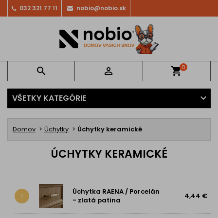
032 321 77 11
nobio@nobio.sk
0


shopping_cart
VŠETKY KATEGÓRIE
Domov
Úchytky
Úchytky keramické
ÚCHYTKY KERAMICKÉ
Úchytka RAENA / Porcelán
4,44 €
1
- zlatá patina