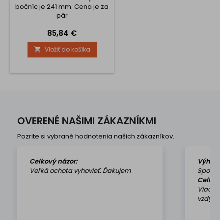
bočníc je 241 mm. Cena je za
pár
Cena
85,84 €
Vložiť do košíka

OVERENÉ NAŠIMI ZÁKAZNÍKMI
Pozrite si vybrané hodnotenia našich zákazníkov.
Celkový názor:
Výhod
Veľká ochota vyhovieť. Ďakujem
Spokoj
Celkov
Viackr
vzdy k 