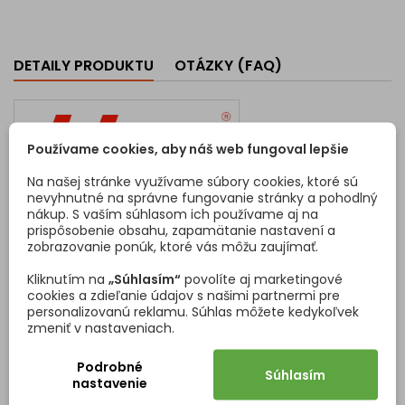
DETAILY PRODUKTU
OTÁZKY (FAQ)
Používame cookies, aby náš web fungoval lepšie
Na našej stránke využívame súbory cookies, ktoré sú
nevyhnutné na správne fungovanie stránky a pohodlný
Kód
8784
nákup. S vaším súhlasom ich používame aj na
prispôsobenie obsahu, zapamätanie nastavení a
Vlastnosti produktu
zobrazovanie ponúk, ktoré vás môžu zaujímať.
Materiál
Oceľ
Kliknutím na
„Súhlasím“
povolíte aj marketingové
cookies a zdieľanie údajov s našimi partnermi pre
Povrchová úprava
Biela
personalizovanú reklamu. Súhlas môžete kedykoľvek
zmeniť v nastaveniach.
Sada obsahuje
Pár - ľavá + pravá
Podrobné
Súhlasím
nastavenie
Skupina výsuvov
Legrabox