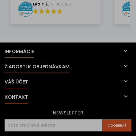
Lýdia Ž.
21.06.2026

INFORMÁCIE

ŽIADOSTI K OBJEDNÁVKAM

VÁŠ ÚČET

KONTAKT
NEWSLETTER