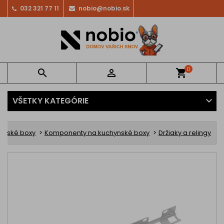
032 321 77 11
nobio@nobio.sk
0


shopping_cart
VŠETKY KATEGÓRIE
ynské boxy
Komponenty na kuchynské boxy
Držiaky a relingy