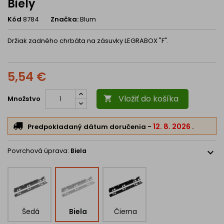
Biely
Kód
8784
Značka:
Blum
Držiak zadného chrbáta na zásuvky LEGRABOX
"F".
5,54 €
Vložiť do košíka
Množstvo

12. 8. 2026
Predpokladaný dátum doručenia
-
.
Povrchová úprava:
Biela
expand_more
Šedá
Biela
Čierna