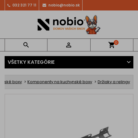
032 321 77 11
nobio@nobio.sk
0


shopping_cart
VŠETKY KATEGÓRIE
ynské boxy
Komponenty na kuchynské boxy
Držiaky a relingy