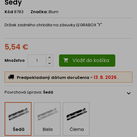
Šedý
Kód
8783
Značka:
Blum
Držiak zadného chrbáta na zásuvky LEGRABOX
"F".
5,54 €
Vložiť do košíka
Množstvo

13. 8. 2026
Predpokladaný dátum doručenia
-
.
Povrchová úprava:
Šedá
expand_more
Šedá
Biela
Čierna