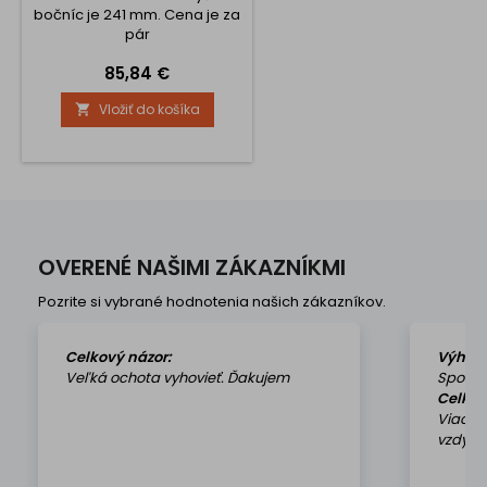
bočníc je 241 mm. Cena je za
pár
Cena
85,84 €
Vložiť do košíka

OVERENÉ NAŠIMI ZÁKAZNÍKMI
Pozrite si vybrané hodnotenia našich zákazníkov.
Celkový názor:
Výhod
Veľká ochota vyhovieť. Ďakujem
Spokoj
Celkov
Viackr
vzdy k 