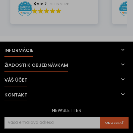
Lýdia Ž.
21.06.2026

INFORMÁCIE

ŽIADOSTI K OBJEDNÁVKAM

VÁŠ ÚČET

KONTAKT
NEWSLETTER