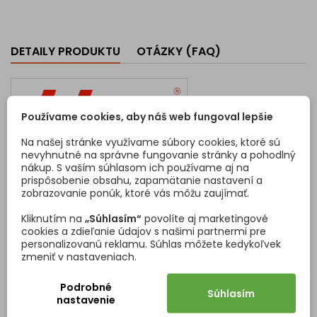
DETAILY PRODUKTU
OTÁZKY (FAQ)
Používame cookies, aby náš web fungoval lepšie
Na našej stránke využívame súbory cookies, ktoré sú
nevyhnutné na správne fungovanie stránky a pohodlný
Kód
8783
nákup. S vaším súhlasom ich používame aj na
prispôsobenie obsahu, zapamätanie nastavení a
Vlastnosti produktu
zobrazovanie ponúk, ktoré vás môžu zaujímať.
Materiál
Oceľ
Kliknutím na
„Súhlasím“
povolíte aj marketingové
cookies a zdieľanie údajov s našimi partnermi pre
Povrchová úprava
Šedá
personalizovanú reklamu. Súhlas môžete kedykoľvek
zmeniť v nastaveniach.
Sada obsahuje
Pár - ľavá + pravá
Podrobné
Súhlasím
nastavenie
Skupina výsuvov
Legrabox