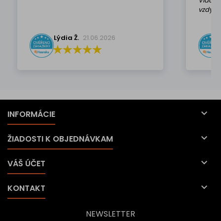
Viackr
vzdy k 
Lýdia Ž.
21.06.2026

INFORMÁCIE

ŽIADOSTI K OBJEDNÁVKAM

VÁŠ ÚČET

KONTAKT
NEWSLETTER