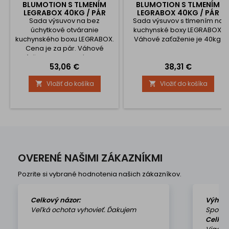
BLUMOTION S TLMENÍM
BLUMOTION S TLMENÍM
LEGRABOX 40KG / PÁR
LEGRABOX 40KG / PÁR
Sada výsuvov na bez
Sada výsuvov s tlmením na
úchytkové otváranie
kuchynské boxy LEGRABOX.
kuchynského boxu LEGRABOX.
Váhové zaťaženie je 40kg.
Cena je za pár. Váhové
zaťaženie 40kg. K výrobku je
Cena
Cena
53,06 €
38,31 €
nutné dokúpiť sadu
unášačov.
Vložiť do košíka
Vložiť do košíka


OVERENÉ NAŠIMI ZÁKAZNÍKMI
Pozrite si vybrané hodnotenia našich zákazníkov.
Celkový názor:
Výhod
Veľká ochota vyhovieť. Ďakujem
Spokoj
Celkov