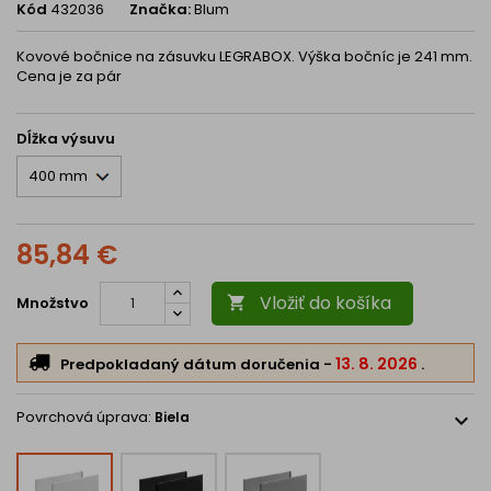
Kód
432036
Značka:
Blum
Kovové bočnice na zásuvku LEGRABOX. Výška bočníc je 241
mm.
Cena je za pár
Dĺžka výsuvu
85,84 €
Vložiť do košíka
Množstvo

13. 8. 2026
Predpokladaný dátum doručenia
-
.
Povrchová úprava:
Biela
expand_more