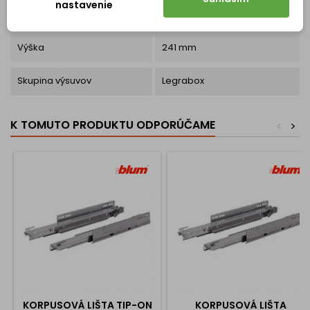
nastavenie
Sada obsahuje
Pár - ľavá + pravá lišta
Výška
241 mm
Skupina výsuvov
Legrabox
K TOMUTO PRODUKTU ODPORÚČAME
<
>
KORPUSOVÁ LIŠTA TIP-ON
KORPUSOVÁ LIŠTA