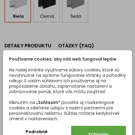
Biela
Čierna
Šedá
DETAILY PRODUKTU
OTÁZKY (FAQ)
Používame cookies, aby náš web fungoval lepšie
Na našej stránke využívame súbory cookies, ktoré sú
nevyhnutné na správne fungovanie stránky a pohodlný
nákup. S vaším súhlasom ich používame aj na
prispôsobenie obsahu, zapamätanie nastavení a
Kód
432036
zobrazovanie ponúk, ktoré vás môžu zaujímať.
Vlastnosti produktu
Kliknutím na
„Súhlasím“
povolíte aj marketingové
cookies a zdieľanie údajov s našimi partnermi pre
Materiál
Oceľ
personalizovanú reklamu. Súhlas môžete kedykoľvek
zmeniť v nastaveniach.
Povrchová úprava
Biela
Podrobné
Súhlasím