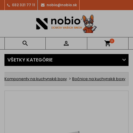
032 321 77 11
nobio@nobio.sk
0


shopping_cart
VŠETKY KATEGÓRIE
Komponenty na kuchynské boxy
Bočnice na kuchynské boxy