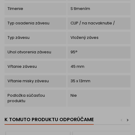
Tlmenie
S tlmením
Typ osadenia závesu
CLIP / na nacvaknutie /
Typ závesu
Vložený záves
Uhol otvorenia závesu
95°
Vŕtanie závesu
45 mm
Vŕtanie misky závesu
35 x 13mm
Podložka súčasťou
Nie
produktu
K TOMUTO PRODUKTU ODPORÚČAME
<
>