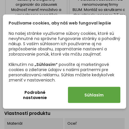
organizér do zásuviek
renomovanej firmy
Možnosť meniť množstvo a
BLUM. Montáž so skrutkami do
umiestnenie prepážok
drevotriesky priemer 3,5 mm
Príborníky sú rozmerovo
a 4 mm Podložka sa na záves
Používame cookies, aby náš web fungoval lepšie
Cena
Cena
22,56 €
0,31 €
okamžite pripravené do
nacvakáva.
ATARO BOX, INTIVO BOX,
Na našej stránke využívame súbory cookies, ktoré sú
Vložiť do košíka
Vložiť do košíka


TANDEMBOX bez ďalších
nevyhnutné na správne fungovanie stránky a pohodlný
rozmerových úprav Pre
nákup. S vaším súhlasom ich používame aj na
systém legrabox je nutné
prispôsobenie obsahu, zapamätanie nastavení a
dokúpiť Krajný profil. Príborník
zobrazovanie ponúk, ktoré vás môžu zaujímať.
- organizér na príbory do
DETAILY PRODUKTU
OTÁZKY (FAQ)
kuchyne. Príborník sa
Kliknutím na
„Súhlasím“
povolíte aj marketingové
orezáva na mieru podľa
cookies a zdieľanie údajov s našimi partnermi pre
Vášho presného rozmeru....
personalizovanú reklamu. Súhlas môžete kedykoľvek
zmeniť v nastaveniach.
Podrobné
Súhlasím
nastavenie
Kód
417467
Vlastnosti produktu
Materiál
Oceľ