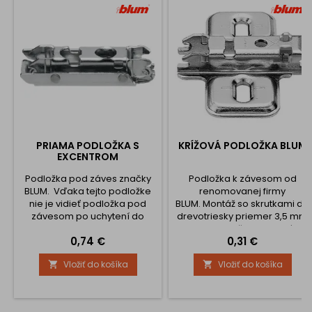
PRIAMA PODLOŽKA S
KRÍŽOVÁ PODLOŽKA BLUM
EXCENTROM
Podložka pod záves značky
Podložka k závesom od
BLUM. Vďaka tejto podložke
renomovanej firmy
nie je vidieť podložka pod
BLUM. Montáž so skrutkami do
závesom po uchytení do
drevotriesky priemer 3,5 mm
skrinky.
a 4 mm Podložka sa na záves
Cena
Cena
0,74 €
0,31 €
nacvakáva.
Vložiť do košíka
Vložiť do košíka

