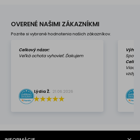
OVERENÉ NAŠIMI ZÁKAZNÍKMI
Pozrite si vybrané hodnotenia našich zákazníkov.
Celkový názor:
Výhod
Veľká ochota vyhovieť. Ďakujem
Spokoj
Celkov
Viackr
vzdy k 
Lýdia Ž.
21.06.2026

INFORMÁCIE