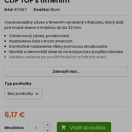
CLIP TOP s tlmením
Kód
417467
Značka:
Blum
Vysokokvalitný záves s tlmením vyrobený v Rakúsku, ktorý slúži
pre hrubé dvere s hrúbkou až do 32 mm
Celokovový záves, poniklovaný
Nastavenia čela v troch smeroch
Komfortné nastavenie hĺbky pomocou skrutkovača
Montáž a demontáž dvierok na korpus bez použitia náradia
Ideálne riešenie pri použití hrubých a ťažkých dverí
Hĺbka vŕtania pre misku 13 mm
Zobraziť viac...
Typ podložky
6,17 €
Vložiť do košíka
Množstvo
