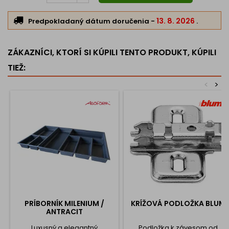
13. 8. 2026
Predpokladaný dátum doručenia
-
.
ZÁKAZNÍCI, KTORÍ SI KÚPILI TENTO PRODUKT, KÚPILI
TIEŽ:
<
>
PRÍBORNÍK MILENIUM /
KRÍŽOVÁ PODLOŽKA BLUM
ANTRACIT
Luxusný a elegantný
Podložka k závesom od