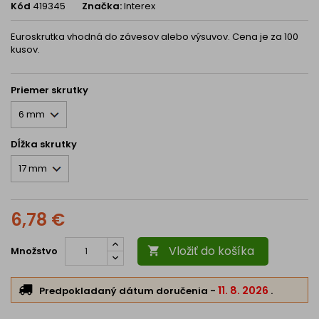
Kód
419345
Značka:
Interex
Euroskrutka vhodná do závesov alebo výsuvov. Cena je za 100
kusov.
Priemer skrutky
Dĺžka skrutky
6,78 €
Vložiť do košíka
Množstvo

11. 8. 2026
Predpokladaný dátum doručenia
-
.