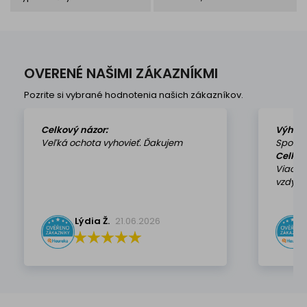
OVERENÉ NAŠIMI ZÁKAZNÍKMI
Pozrite si vybrané hodnotenia našich zákazníkov.
Celkový názor:
Výhod
Veľká ochota vyhovieť. Ďakujem
Spokoj
Celkov
Viackr
vzdy k 
Lýdia Ž.
21.06.2026