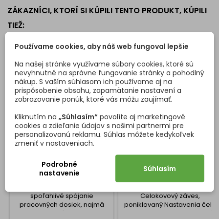
ZÁKAZNÍCI, KTORÍ SI KÚPILI TENTO PRODUKT, KÚPILI
TIEŽ:
<
>
Používame cookies, aby náš web fungoval lepšie
Na našej stránke využívame súbory cookies, ktoré sú
nevyhnutné na správne fungovanie stránky a pohodlný
nákup. S vaším súhlasom ich používame aj na
prispôsobenie obsahu, zapamätanie nastavení a
zobrazovanie ponúk, ktoré vás môžu zaujímať.
Kliknutím na
„Súhlasím“
povolíte aj marketingové
cookies a zdieľanie údajov s našimi partnermi pre
personalizovanú reklamu. Súhlas môžete kedykoľvek
zmeniť v nastaveniach.
SKRUTKA PRE SPÁJANIE
ZÁVES VLOŽENÝ NA SLEPÝ
PRACOVNÝCH DOSIEK UNI
UHOL 90° CLIP TOP S
Podrobné
Súhlasím
TLMENÍM
nastavenie
pojovacia skrutka UNI je
Vysokokvalitný záves
určená na pevné a
vyrobený v Rakúsku.
spoľahlivé spájanie
Celokovový záves,
pracovných dosiek, najmä
poniklovaný Nastavenia čela
kuchynských liniek.
v troch smeroch Komfortné