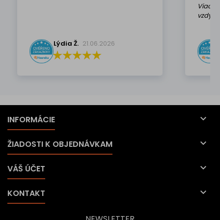
Viackr
vzdy k 
Lýdia Ž.
21.06.2026

INFORMÁCIE

ŽIADOSTI K OBJEDNÁVKAM

VÁŠ ÚČET

KONTAKT
NEWSLETTER