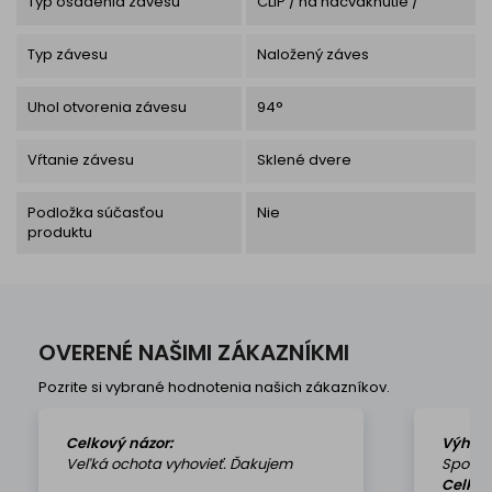
Typ osadenia závesu
CLIP / na nacvaknutie /
Typ závesu
Naložený záves
Uhol otvorenia závesu
94°
Vŕtanie závesu
Sklené dvere
Podložka súčasťou
Nie
produktu
OVERENÉ NAŠIMI ZÁKAZNÍKMI
Pozrite si vybrané hodnotenia našich zákazníkov.
Celkový názor:
Výhod
Veľká ochota vyhovieť. Ďakujem
Spokoj
Celkov