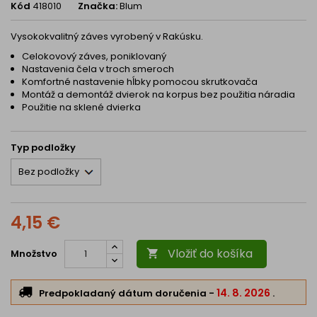
Kód
418010
Značka:
Blum
Vysokokvalitný záves vyrobený v Rakúsku.
Celokovový záves, poniklovaný
Nastavenia čela v troch smeroch
Komfortné nastavenie hĺbky pomocou skrutkovača
Montáž a demontáž dvierok na korpus bez použitia náradia
Použitie na sklené dvierka
Typ podložky
4,15 €
Vložiť do košíka
Množstvo

14. 8. 2026
Predpokladaný dátum doručenia
-
.