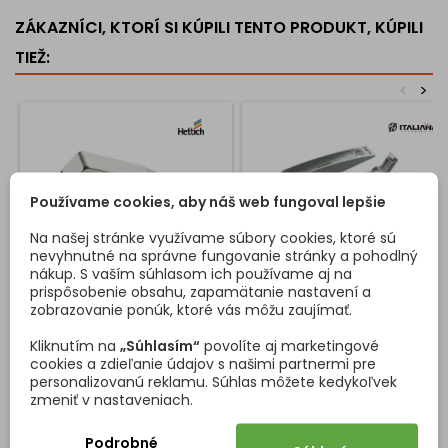
ZÁKAZNÍCI, KTORÍ SI KÚPILI TENTO PRODUKT, KÚPILI
TIEŽ:
<
>
Používame cookies, aby náš web fungoval lepšie
Na našej stránke využívame súbory cookies, ktoré sú
nevyhnutné na správne fungovanie stránky a pohodlný
nákup. S vaším súhlasom ich používame aj na
prispôsobenie obsahu, zapamätanie nastavení a
zobrazovanie ponúk, ktoré vás môžu zaujímať.
ZÁVES PRE BEZ ÚCHYTKOVÉ
PIEST S ADAPTÉROM K-
OTVÁRANIE - BEZ TLMENIA
PUSH NA BEZ ÚCHYTKOVÉ
Kliknutím na
„Súhlasím“
povolíte aj marketingové
90° NA SLEPÝ UHOL SENSYS
OTVÁRANIE - EXTRA SILNÝ
cookies a zdieľanie údajov s našimi partnermi pre
Špeciálny záves na uhlové
W90
Kvalitný piest s adaptérom na
MAGNET / ŠEDÝ
personalizovanú reklamu. Súhlas môžete kedykoľvek
skrinky pre vytvorenie
otváranie dvierok bez
zmeniť v nastaveniach.
90°uhla - pre dvierka do
úchytky. Extra silný piest
roviny so skrinkou . Záves
vďaka čomu vytlačí aj veľké
Podrobné
je bez tlmenia a je určené na
dvierka. Dĺžka vysunutia