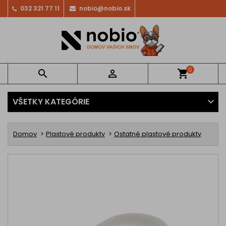
032 321 77 11
nobio@nobio.sk
0


shopping_cart
VŠETKY KATEGÓRIE
Domov
Plastové produkty
Ostatné plastové produkty