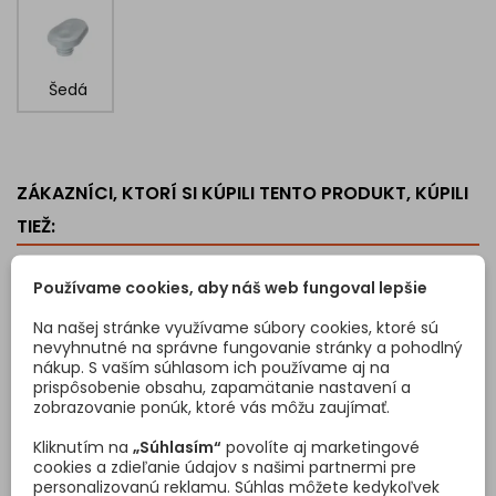
Šedá
ZÁKAZNÍCI, KTORÍ SI KÚPILI TENTO PRODUKT, KÚPILI
TIEŽ:
<
>
Používame cookies, aby náš web fungoval lepšie
Zľava -25%
Na našej stránke využívame súbory cookies, ktoré sú
Akcia
nevyhnutné na správne fungovanie stránky a pohodlný
nákup. S vaším súhlasom ich používame aj na
prispôsobenie obsahu, zapamätanie nastavení a
zobrazovanie ponúk, ktoré vás môžu zaujímať.
Kliknutím na
„Súhlasím“
povolíte aj marketingové
cookies a zdieľanie údajov s našimi partnermi pre
personalizovanú reklamu. Súhlas môžete kedykoľvek