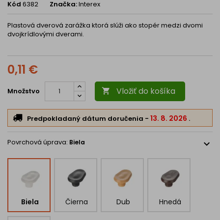
Kód
6382
Značka:
Interex
Plastová dverová zarážka ktorá slúži ako stopér medzi dvomi
dvojkrídlovými dverami.
0,11 €
Vložiť do košíka
Množstvo

13. 8. 2026
Predpokladaný dátum doručenia
-
.
Povrchová úprava:
Biela
expand_more
Biela
Čierna
Dub
Hnedá