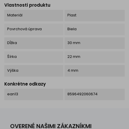
Vlastnosti produktu
Materiál
Plast
Povrchová úprava
Biela
Dĺžka
30 mm
Šírka
22 mm
Výška
4 mm
Konkrétne odkazy
ean13
8596492060674
OVERENÉ NAŠIMI ZÁKAZNÍKMI