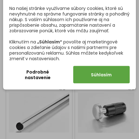
Vlastnosti produktu
Na našej stránke využívame súbory cookies, ktoré sú
nevyhnutné na správne fungovanie stránky a pohodlný
Materiál
Oceľ
nákup. S vaším súhlasom ich používame aj na
prispôsobenie obsahu, zapamätanie nastavení a
zobrazovanie ponúk, ktoré vás môžu zaujímať.
Povrchová úprava
Chróm lesklý
Kliknutím na
„Súhlasím“
povolíte aj marketingové
cookies a zdieľanie údajov s našimi partnermi pre
Priemer
ø 16 mm
personalizovanú reklamu. Súhlas môžete kedykoľvek
zmeniť v nastaveniach.
K TOMUTO PRODUKTU ODPORÚČAME
<
>
Podrobné
Súhlasím
nastavenie