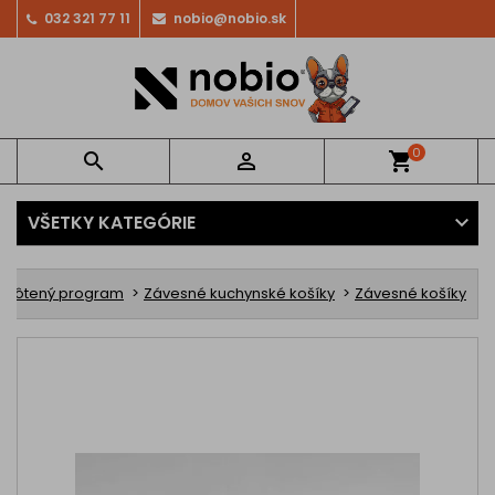
032 321 77 11
nobio@nobio.sk
0


shopping_cart
VŠETKY KATEGÓRIE
Drôtený program
Závesné kuchynské košíky
Závesné košíky