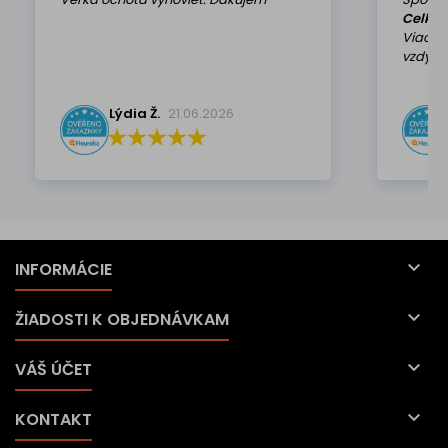
Celkov
Viackr
vzdy k 
Lýdia Ž.
21.06.2026

INFORMÁCIE

ŽIADOSTI K OBJEDNÁVKAM

VÁŠ ÚČET

KONTAKT