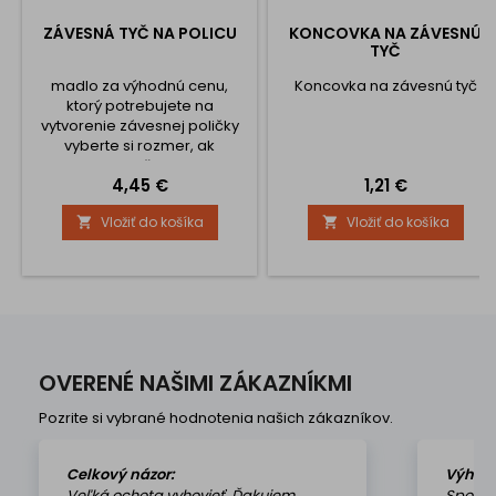
ZÁVESNÁ TYČ NA POLICU
KONCOVKA NA ZÁVESNÚ
TYČ
madlo za výhodnú cenu,
Koncovka na závesnú tyč
ktorý potrebujete na
vytvorenie závesnej poličky
vyberte si rozmer, ak
potrebujete dlhšiu, spojte dve
Cena
Cena
4,45 €
1,21 €
alebo viac tyčí a dokúpte si
spojky a úchyty na stenu
Vložiť do košíka
Vložiť do košíka


nezabudnite na koncovky na
každú tyč minimálne dva
úchyty na stenu
OVERENÉ NAŠIMI ZÁKAZNÍKMI
Pozrite si vybrané hodnotenia našich zákazníkov.
Celkový názor:
Výhod
Veľká ochota vyhovieť. Ďakujem
Spokoj