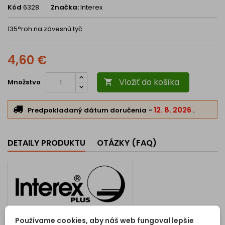
Kód
6328
Značka:
Interex
135°roh na závesnú tyč
4,60 €
Vložiť do košíka
Množstvo

12. 8. 2026
Predpokladaný dátum doručenia
-
.
DETAILY PRODUKTU
OTÁZKY (FAQ)
Kód
6328
Používame cookies, aby náš web fungoval lepšie