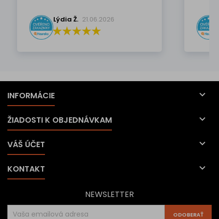
Lýdia Ž.
21.06.2026

INFORMÁCIE

ŽIADOSTI K OBJEDNÁVKAM

VÁŠ ÚČET

KONTAKT
NEWSLETTER