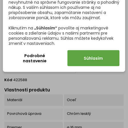
nevyhnutné na správne fungovanie stránky a pohodlný
Cena
Cena
48,95 €
2,04 €
alebo 1000m podľa potreby,
nákup. S vaším súhlasom ich používame aj na
koncovky na závesnú tyč a
prispôsobenie obsahu, zapamätanie nastavení a
Vložiť do košíka
Vložiť do košíka


stenový úchyt na závesnú tyč
zobrazovanie ponúk, ktoré vás môžu zaujímať.
ak potrebujete dlhšiu
závesnú tyč, zakúpte si
Kliknutím na
„Súhlasím“
povolíte aj marketingové
spojku na 2 tyče a spojte
cookies a zdieľanie údajov s našimi partnermi pre
závesné tyče spolu ak chcete
DETAILY PRODUKTU
OTÁZKY (FAQ)
personalizovanú reklamu. Súhlas môžete kedykoľvek
tyč, aby pokračovala v rohu,
zmeniť v nastaveniach.
zakúpte 90°roh na závesnú
tyč...
Podrobné
Súhlasím
nastavenie
Kód
422588
Vlastnosti produktu
Materiál
Oceľ
Povrchová úprava
Chróm lesklý
Priemer
ø 16 mm