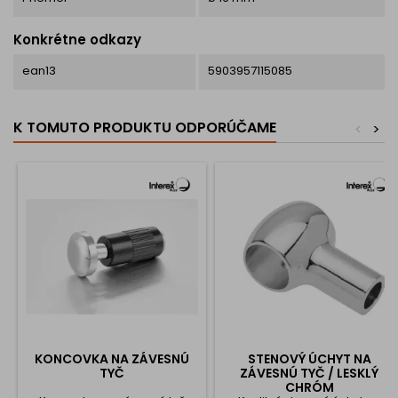
Konkrétne odkazy
ean13
5903957115085
K TOMUTO PRODUKTU ODPORÚČAME
<
>
KONCOVKA NA ZÁVESNÚ
STENOVÝ ÚCHYT NA
TYČ
ZÁVESNÚ TYČ / LESKLÝ
CHRÓM