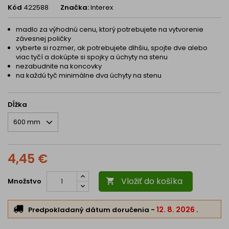
Kód
422588
Značka:
Interex
madlo za výhodnú cenu, ktorý potrebujete na vytvorenie
závesnej poličky
vyberte si rozmer, ak potrebujete dlhšiu, spojte dve alebo
viac tyčí a dokúpte si spojky a úchyty na stenu
nezabudnite na koncovky
na každú tyč minimálne dva úchyty na stenu
Dĺžka
4,45 €
Vložiť do košíka
Množstvo

12. 8. 2026
Predpokladaný dátum doručenia
-
.