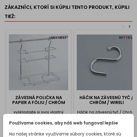
ZÁKAZNÍCI, KTORÍ SI KÚPILI TENTO PRODUKT, KÚPILI
TIEŽ:
<
>
ZÁVESNÁ POLIČKA NA
HÁČIK NA ZÁVESNÚ TYČ /
PAPIER A FÓLIU / CHRÓM
CHRÓM / WIRELI
vyskladajte si svoj vlastný
Háčik na závesnú tyč / Chróm
závesný systém na
/ Wireli
Používame cookies, aby náš web fungoval lepšie
zavesenie poličky
potrebujete priobjednať
Na našej stránke využívame súbory cookies, ktoré sú
závesnú tyč dĺžky 600mm