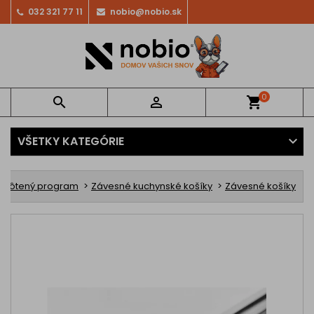
032 321 77 11
nobio@nobio.sk
0


shopping_cart
VŠETKY KATEGÓRIE
Drôtený program
Závesné kuchynské košíky
Závesné košíky