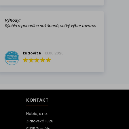
Výhody:
Rýchlo a pohodlne nakúpené, veľký výber tovarov
Ľudovít R.
13.06.2026
KONTAKT
Nobio, s.r.o.
Zlatovská 1326
91105 Trenčín