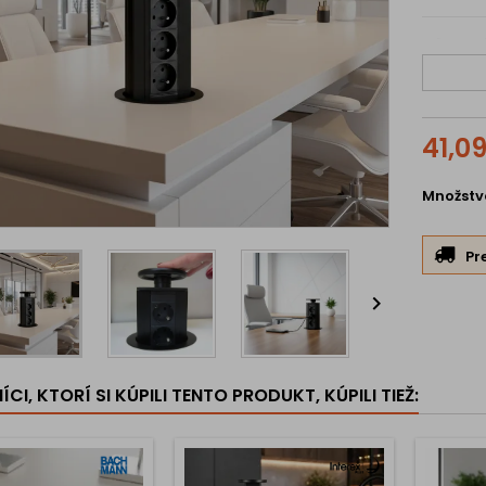
Hlavn
✨ Elegan
interiéro
🔌 3× el
41,0
zariaden
⬆️ Výsuv
pracovne
Množstv
🛡 Kvali
🏠 Unive
Pr
konferen

🧩 Úspor
🌍 Typ F
český a p
🎨 Moder
CI, KTORÍ SI KÚPILI TENTO PRODUKT, KÚPILI TIEŽ:
modernýc
🔧 Jedno
doske