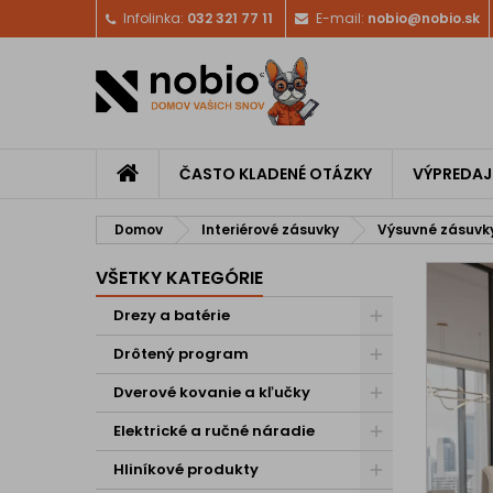
Infolinka:
032 321 77 11
E-mail:
nobio@nobio.sk
ČASTO KLADENÉ OTÁZKY
VÝPREDAJ
Domov
Interiérové zásuvky
Výsuvné zásuvk
VŠETKY KATEGÓRIE
Drezy a batérie
Drôtený program
Dverové kovanie a kľučky
Elektrické a ručné náradie
Hliníkové produkty