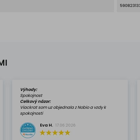
59082313
MI
Výhody:
Spokojnost
Celkový názor:
Viackrat som uz objednala z Nobio a vzdy k
spokojnosti
Eva H.
17.06.2026