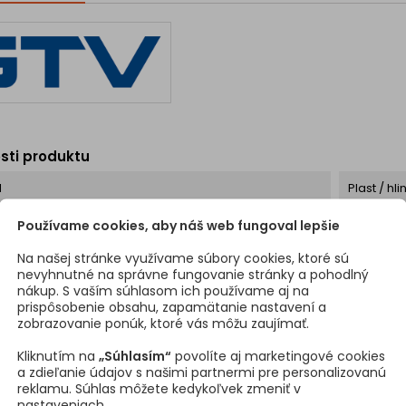
om, ktoré je možné
minimalistický vzhľad.
Nožič
viť až v 4 rôznych
Hlavné výhody ⚡ 3×
kval
ch. Vďaka tomu si...
zásuvka...
sti produktu
l
Plast / hli
Používame cookies, aby náš web fungoval lepšie
ová úprava
Čierna
Na našej stránke využívame súbory cookies, ktoré sú
nevyhnutné na správne fungovanie stránky a pohodlný
lektrických zásuviek
3 x 230V
nákup. S vaším súhlasom ich používame aj na
prispôsobenie obsahu, zapamätanie nastavení a
á koncovka
Nie
zobrazovanie ponúk, ktoré vás môžu zaujímať.
Kliknutím na
„Súhlasím“
povolíte aj marketingové cookies
ta
Nie
a zdieľanie údajov s našimi partnermi pre personalizovanú
reklamu. Súhlas môžete kedykoľvek zmeniť v
nastaveniach.
íjanie
Nie