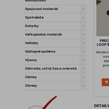
domácnosti
Spojovací materiál
Spotrebiče
Úchytky
Veľkoplošný materiál
PREC
Vešiaky
LOOP 8
Výklopné systémy
Moderná
na 
Výsuvy
el
pra
Záhrada, voľný čas a zvieratá
kance
Vďaka m
Zámky
pôsob

perfe
Závesy
n
ind
inter
vyrobe
vy
DETAIL