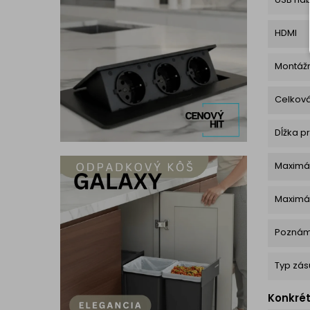
HDMI
Montážn
Celková
Dĺžka p
Maximá
Maximá
Pozná
Typ zás
Konkré