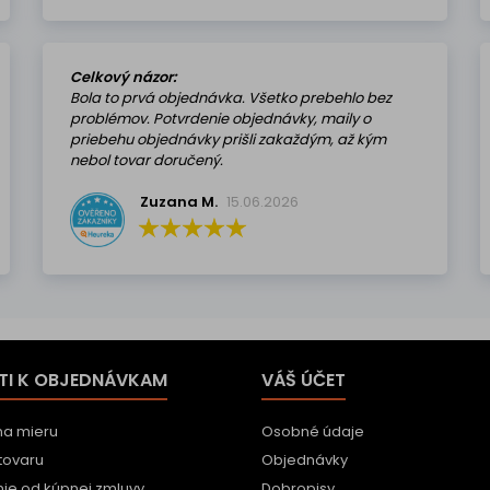
Celkový názor:
Bola to prvá objednávka. Všetko prebehlo bez
problémov. Potvrdenie objednávky, maily o
priebehu objednávky prišli zakaždým, až kým
nebol tovar doručený.
Zuzana M.
15.06.2026
TI K OBJEDNÁVKAM
VÁŠ ÚČET
na mieru
Osobné údaje
tovaru
Objednávky
ie od kúpnej zmluvy
Dobropisy