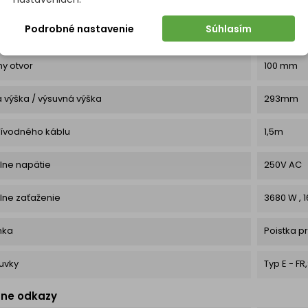
Podrobné nastavenie
Súhlasím
Nie
y otvor
100 mm
 výška / výsuvná výška
293mm
rívodného káblu
1,5m
lne napätie
250V AC
lne zaťaženie
3680 W , 
mka
Poistka pr
uvky
Typ E - FR
tne odkazy