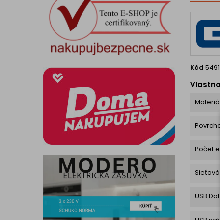
viečk
nasta
polohá
Kód
5491
Vlastno
Materiá
Povrch
Počet e
Sieťov
USB Da
USB nab