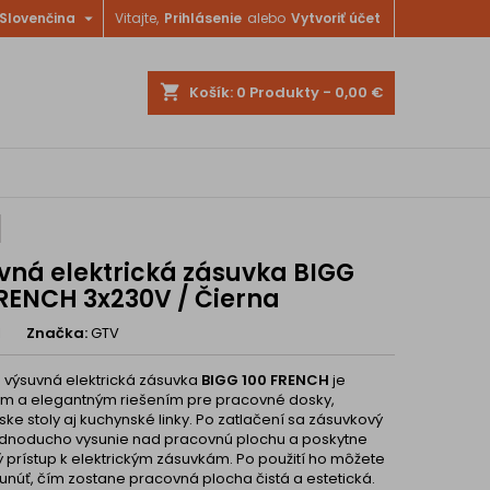

Slovenčina
Vitajte,
Prihlásenie
alebo
Vytvoriť účet
shopping_cart
Košík:
0
Produkty - 0,00 €
vná elektrická zásuvka BIGG
FRENCH 3x230V / Čierna
1
Značka:
GTV
výsuvná elektrická zásuvka
BIGG 100 FRENCH
je
ým a elegantným riešením pre pracovné dosky,
ke stoly aj kuchynské linky. Po zatlačení sa zásuvkový
dnoducho vysunie nad pracovnú plochu a poskytne
 prístup k elektrickým zásuvkám. Po použití ho môžete
unúť, čím zostane pracovná plocha čistá a estetická.