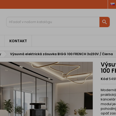

KONTAKT
y
Výsuvná elektrická zásuvka BIGG 100 FRENCH 3x230V / Čierna
Výsu
100 
Kód
549
Moderná 
praktick
kancelárs
modul je
pohodlný
opäť zas