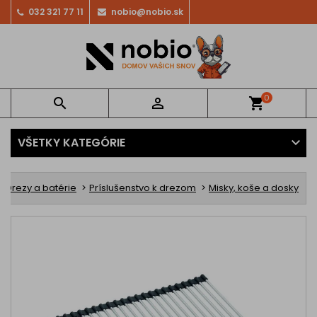
032 321 77 11
nobio@nobio.sk
0


shopping_cart
VŠETKY KATEGÓRIE
Drezy a batérie
Príslušenstvo k drezom
Misky, koše a dosky