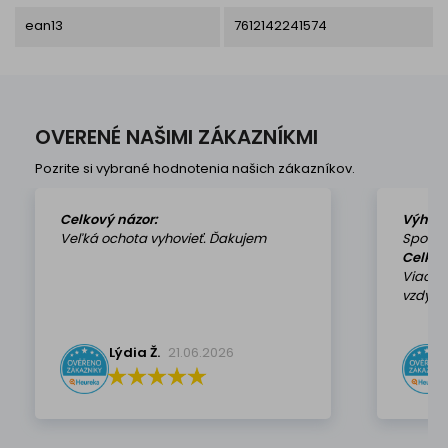
ean13
7612142241574
OVERENÉ NAŠIMI ZÁKAZNÍKMI
Pozrite si vybrané hodnotenia našich zákazníkov.
Celkový názor:
Výhod
Veľká ochota vyhovieť. Ďakujem
Spokoj
Celkov
Viackr
vzdy k 
Lýdia Ž.
21.06.2026