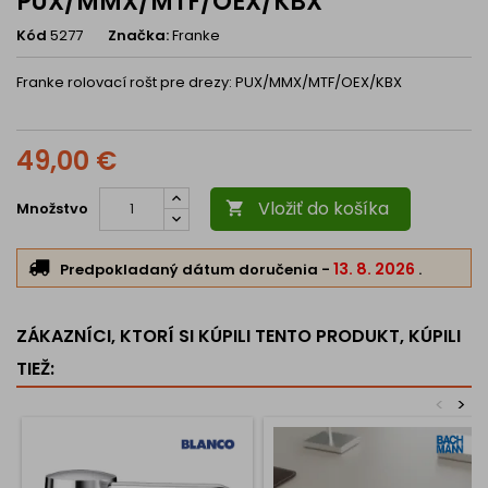
PUX/MMX/MTF/OEX/KBX
Kód
5277
Značka:
Franke
Franke rolovací rošt pre drezy: PUX/MMX/MTF/OEX/KBX
49,00 €
Vložiť do košíka
Množstvo

13. 8. 2026
Predpokladaný dátum doručenia
-
.
ZÁKAZNÍCI, KTORÍ SI KÚPILI TENTO PRODUKT, KÚPILI
TIEŽ:
<
>