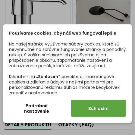
Používame cookies, aby náš web fungoval lepšie
Na našej stránke využívame súbory cookies, ktoré sú
DÁVKOVAČ SAPONÁTU
PRECHODKA NA KÁBLE
nevyhnutné na správne fungovanie stránky a pohodlný
BLANCO YANO / CHRÓM
LOOP 80 / ČIERNA MATNÁ
nákup. S vaším súhlasom ich používame aj na
prispôsobenie obsahu, zapamätanie nastavení a
Blanco Yano je praktický
Moderná čierna priechodka
zobrazovanie ponúk, ktoré vás môžu zaujímať.
zápustný dávkovač
na káble LOOP 80 je
saponátu, ktorý zvyšuje
elegantný doplnok
Kliknutím na
„Súhlasím“
povolíte aj marketingové
komfort a udržiava priestor
pracovného stola či
cookies a zdieľanie údajov s našimi partnermi pre
okolo drezu čistý a
kancelárskeho nábytku.
personalizovanú reklamu. Súhlas môžete kedykoľvek
Cena
Cena
22,00 €
24,74 €
prehľadný. Elegantná
Vďaka matnej čiernej farbe
zmeniť v nastaveniach.
chrómová pumpička s jemne
pôsobí minimalisticky a
Vložiť do košíka
Vložiť do košíka


zaobleným tvarom sa hodí ku
perfektne ladí s tmavým
každej kuchynskej batérii a
nábytkom alebo
Podrobné
Súhlasím
vytvára harmonický vzhľad
industriálnym štýlom interiéru.
nastavenie
pracovnej zóny. Pod
Priechodka je vyrobená z
pracovnou doskou je
pevného kovu a vybavená
DETAILY PRODUKTU
OTÁZKY (FAQ)
umiestnená plastová
otočným viečkom, ktoré je
nádobka s objemom 300 ml,
možné nastaviť až v 4