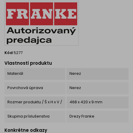
ktorá uchováva dostatočné...
rôznych polohách. Vďaka
tomu si...
Kód
5277
Vlastnosti produktu
Materiál
Nerez
Povrchová úprava
Nerez
Rozmer produktu / Š x H x V /
468 x 420 x 9 mm
Skupina príslušenstva
Drezy Franke
Konkrétne odkazy