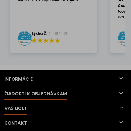
Veľká ochota vyhovieť. Ďakujem
Spokoj
Celkov
Viackr
vzdy k 
Lýdia Ž.
21.06.2026

INFORMÁCIE

ŽIADOSTI K OBJEDNÁVKAM

VÁŠ ÚČET

KONTAKT