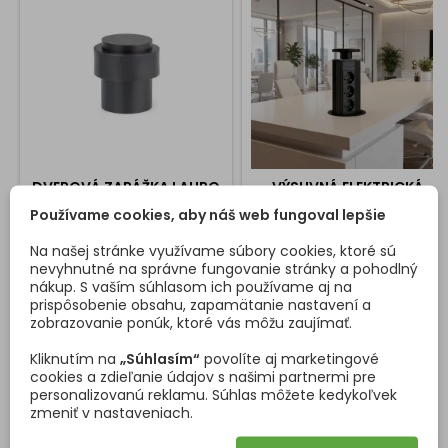
DVEROVÁ ZARÁŽKA LAURO
VÝSUVNÁ ELEKTRICKÁ
/ ČIERNA MATNÁ
ZÁSUVKA BIGG 100 FRENCH
Používame cookies, aby náš web fungoval lepšie
3X230V / ČIERNA
elegantný doplnok pre vaše
Moderná výsuvná elektrická
Na našej stránke využívame súbory cookies, ktoré sú
dvere zarážka spoľahlivo
zásuvka BIGG 100 FRENCH je
nevyhnutné na správne fungovanie stránky a pohodlný
zastaví dvere aj pri veľkom
praktickým a elegantným
nákup. S vaším súhlasom ich používame aj na
tlaku jednoduchá montáž,
riešením pre pracovné
prispôsobenie obsahu, zapamätanie nastavení a
zarážku jednoducho
dosky, kancelárske stoly aj
zobrazovanie ponúk, ktoré vás môžu zaujímať.
Cena
Cena
5,54 €
41,09 €
pripevíte na podlahu kvalitná
kuchynské linky. Po zatlačení
guma pre stlmenie nárazu,
sa zásuvkový modul
Kliknutím na
„Súhlasím“
povolíte aj marketingové
Vložiť do košíka
Vložiť do košíka


neničí dvere ani stenu
jednoducho vysunie nad
cookies a zdieľanie údajov s našimi partnermi pre
pracovnú plochu a poskytne
personalizovanú reklamu. Súhlas môžete kedykoľvek
pohodlný prístup k
zmeniť v nastaveniach.
elektrickým zásuvkám. Po
použití ho môžete opäť
DETAILY PRODUKTU
OTÁZKY (FAQ)