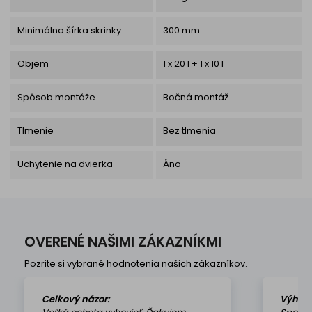
Minimálna šírka skrinky
300 mm
Objem
1 x 20 l + 1 x 10 l
Spôsob montáže
Bočná montáž
Tlmenie
Bez tlmenia
Uchytenie na dvierka
Áno
OVERENÉ NAŠIMI ZÁKAZNÍKMI
Pozrite si vybrané hodnotenia našich zákazníkov.
Celkový názor:
Výhod