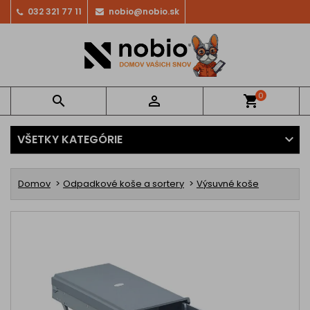
032 321 77 11
nobio@nobio.sk
0


shopping_cart
VŠETKY KATEGÓRIE
Domov
Odpadkové koše a sortery
Výsuvné koše