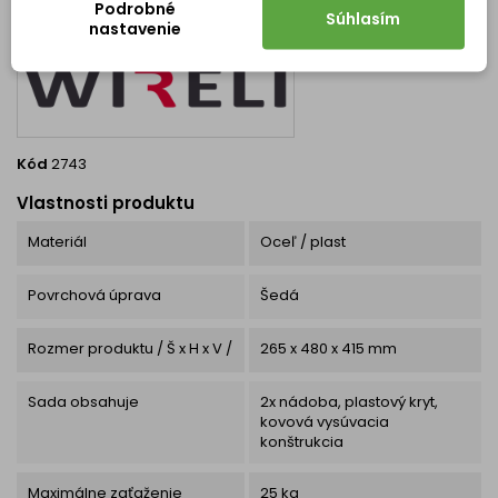
zasunúť, čím zostane
Podrobné
Súhlasím
pracovná plocha čistá a
nastavenie
estetická. Hlavné...
Kód
2743
Vlastnosti produktu
Materiál
Oceľ / plast
Povrchová úprava
Šedá
Rozmer produktu / Š x H x V /
265 x 480 x 415 mm
Sada obsahuje
2x nádoba, plastový kryt,
kovová vysúvacia
konštrukcia
Maximálne zaťaženie
25 kg