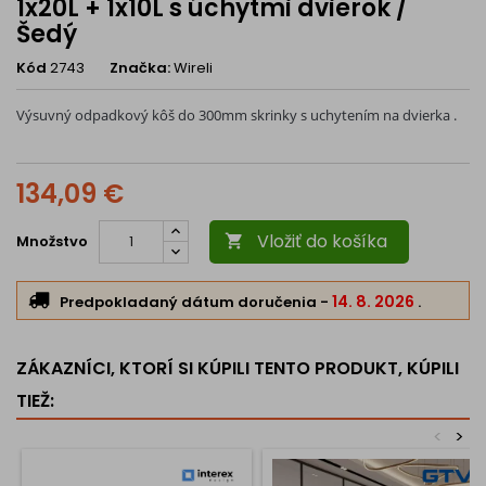
1x20L + 1x10L s úchytmi dvierok /
Šedý
Kód
2743
Značka:
Wireli
Výsuvný odpadkový kôš do 300mm skrinky s uchytením na dvierka .
134,09 €
Vložiť do košíka
Množstvo

14. 8. 2026
Predpokladaný dátum doručenia
-
.
ZÁKAZNÍCI, KTORÍ SI KÚPILI TENTO PRODUKT, KÚPILI
TIEŽ:
<
>