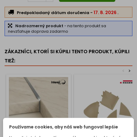
Možnosť dokúpiť sadu koncoviek
(ľavá, pravá a rohová)
17. 8. 2026
Predpokladaný dátum doručenia
-
.
Ideálna pre
kuchynské pracovné dosky EGGER
alebo iné
laminátové povrchy v rovnakom dekore.
Nadrozmerný produkt
- na tento produkt sa
Zabezpečuje
spoľahlivú ochranu proti vode
a dodáva
nevzťahuje doprava zadarmo
kuchynskej linke
elegantný, jednotný vzhľad
.
ZÁKAZNÍCI, KTORÍ SI KÚPILI TENTO PRODUKT, KÚPILI
TIEŽ:
<
>
Používame cookies, aby náš web fungoval lepšie