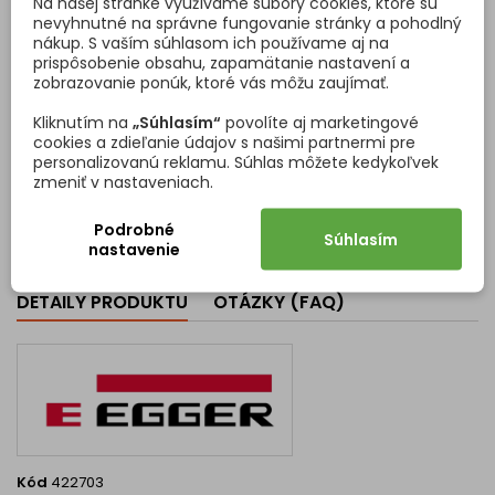
Na našej stránke využívame súbory cookies, ktoré sú
ROHOVÁ SPOJOVACIA
SADA KONCOVIEK NA
nevyhnutné na správne fungovanie stránky a pohodlný
LIŠTA NA PRACOVNÚ
TESNIACU LIŠTU EGGER /
nákup. S vaším súhlasom ich používame aj na
DOSKU 38 MM / HLINÍK
BÉŽOVÁ
prispôsobenie obsahu, zapamätanie nastavení a
Rohová lišta je určená na
Sada koncoviek určená na
zobrazovanie ponúk, ktoré vás môžu zaujímať.
spájanie dvoch pracovných
tesniace lišty EGGER.
dosiek do pravého uhla.
Kliknutím na
„Súhlasím“
povolíte aj marketingové
Vhodná pre dosky s hrúbkou
cookies a zdieľanie údajov s našimi partnermi pre
38 mm. Umožňuje estetické a
personalizovanú reklamu. Súhlas môžete kedykoľvek
Cena
Cena
6,46 €
4,18 €/sada
funkčné spojenie s
zmeniť v nastaveniach.
vodotesným zabezpečením
Vložiť do košíka
Vložiť do košíka


pomocou transparentného
silikónu. Technické
Podrobné
Súhlasím
parametre Výška profilu: 39
nastavenie
mm Pre hrúbku dosiek: 38
mm Šírka prekrytia (vrchná
DETAILY PRODUKTU
OTÁZKY (FAQ)
pohľadová strana): 8 mm
Určené pre rádius dosiek: 3...
Kód
422703