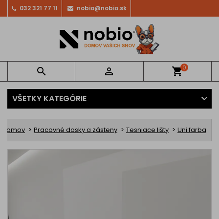
032 321 77 11
nobio@nobio.sk
0


shopping_cart
VŠETKY KATEGÓRIE
Domov
Pracovné dosky a zásteny
Tesniace lišty
Uni farba