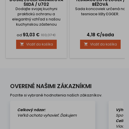
ŠEDÁ / U702
BÉŽOVÁ
Dodajte svojej kuchyni
Sada koncoviek určená na
praktickú ochranu a
tesniace lišty EGGER.
elegantný vzhľad s našou
kuchynskou zástenou
vyrobenou z kvalitnej
Cena
Základná
Cena
93,03 €
4,18 €/sada
drevotriesky potiahnutej
od
103,37 €
odolným laminátom. Tento
cena
Vložiť do košíka
Vložiť do košíka


materiál sa vyznačuje
vysokou odolnosťou voči
poškodeniu, mechanickej
záťaži a zvýšeným teplotám,
čo zaručuje dlhú životnosť aj
pri každodennom používaní.
Možnosti spracovania
Polotovar –...
OVERENÉ NAŠIMI ZÁKAZNÍKMI
Pozrite si vybrané hodnotenia našich zákazníkov.
Celkový názor:
Výhod
Veľká ochota vyhovieť. Ďakujem
Spokoj
Celkov
Viackr