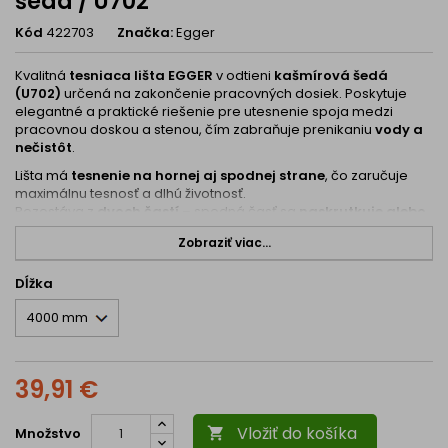
šedá / U702
Kód
422703
Značka:
Egger
Kvalitná
tesniaca lišta EGGER
v odtieni
kašmírová šedá
(U702)
určená na zakončenie pracovných dosiek. Poskytuje
elegantné a praktické riešenie pre utesnenie spoja medzi
pracovnou doskou a stenou, čím zabraňuje prenikaniu
vody a
nečistôt
.
Lišta má
tesnenie na hornej aj spodnej strane
, čo zaručuje
maximálnu tesnosť a dlhú životnosť.
Pozostáva z
dvoch častí
– spodná časť sa
naskrutkuje alebo
nalepí
na dosku a horná sa následne
zacvakne
do spodnej,
Zobraziť viac...
čím vytvára čisté a estetické zakončenie.
Technické parametre:
Dĺžka
Farba:
Kašmírová šedá / U702
Rozmer:
25 × 25 mm
Dĺžka:
4000 mm
39,91 €
Materiál: plast
Tesnenie:
na hornej aj spodnej strane
Vložiť do košíka
Množstvo

Montáž:
skrutkovaním alebo lepením
(zacvakávací systém)