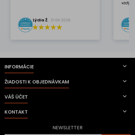
vzdy k 
Lýdia Ž.
21.06.2026

INFORMÁCIE

ŽIADOSTI K OBJEDNÁVKAM

VÁŠ ÚČET

KONTAKT
NEWSLETTER