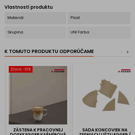
Vlastnosti produktu
Materiál
Plast
Skupina
UNI Farba
K TOMUTO PRODUKTU ODPORÚČAME
<
>
Zľava -10%
ZÁSTENA K PRACOVNEJ
SADA KONCOVIEK NA
DOSKE EGGER KAŠMÍROVÁ
TESNIACU LIŠTU EGGER /