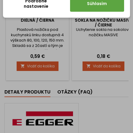
Podrobné
Súhlasím
nastavenie
SOKLOVÁ NOŽIČKA 2-
UCHYTENIE PLASTOVÉHO
DIELNÁ / ČIERNA
SOKLA NA NOŽIČKU MASIVE
/ ČIERNE
Plastová nožička pod
Uchytenie sokla na sokolovú
kuchynskú linku dostupná 4
nožičku MASIVE
výškach 80, 100, 120, 150 mm.
Skladá sa z 2častí a tým je
stabilnejšia. Výškové
Cena
Cena
0,59 €
0,18 €
nastavenie je + 5 mm na
vyrovnanie nerovností.
Vložiť do košíka
Vložiť do košíka


DETAILY PRODUKTU
OTÁZKY (FAQ)