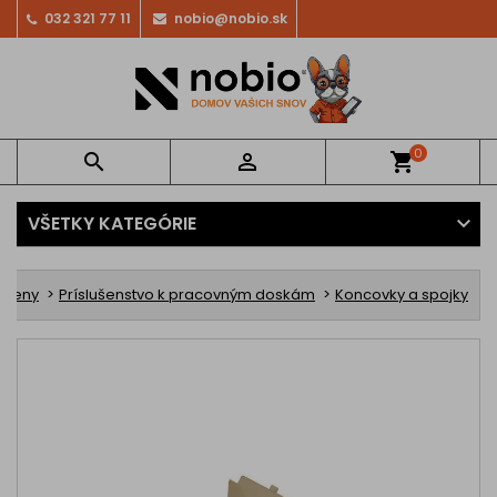
032 321 77 11
nobio@nobio.sk
0


shopping_cart
VŠETKY KATEGÓRIE
steny
Príslušenstvo k pracovným doskám
Koncovky a spojky