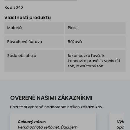
Kód
9040
Vlastnosti produktu
Materiál
Plast
Povrchová úprava
Béžová
Sada obsahuje
1x koncovka ľavá, 1x
koncovka pravá, 1x vonkajší
roh, 1x vnútorný roh
OVERENÉ NAŠIMI ZÁKAZNÍKMI
Pozrite si vybrané hodnotenia našich zákazníkov.
Celkový názor:
Výhod
Veľká ochota vyhovieť. Ďakujem
Spokoj