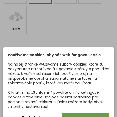
Biela
ZÁKAZNÍCI, KTORÍ SI KÚPILI TENTO PRODUKT, KÚPILI
Používame cookies, aby náš web fungoval lepšie
TIEŽ:
Na našej stránke využívame súbory cookies, ktoré sú
nevyhnutné na správne fungovanie stránky a pohodlný
<
>
nákup. S vaším súhlasom ich používame aj na
prispôsobenie obsahu, zapamätanie nastavení a
zobrazovanie ponúk, ktoré vás môžu zaujímať.
Kliknutím na
„Súhlasím“
povolíte aj marketingové
cookies a zdieľanie údajov s našimi partnermi pre
personalizovanú reklamu. Súhlas môžete kedykoľvek
zmeniť v nastaveniach.