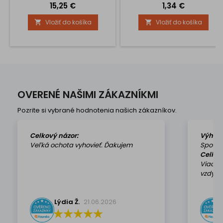
Cena
Cena
15,25 €
1,34 €
Vložiť do košíka
Vložiť do košíka


OVERENÉ NAŠIMI ZÁKAZNÍKMI
Pozrite si vybrané hodnotenia našich zákazníkov.
Celkový názor:
Výhod
Veľká ochota vyhovieť. Ďakujem
Spokoj
Celkov
Viackr
vzdy k 
Lýdia Ž.
21.06.2026