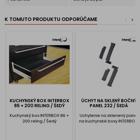
K TOMUTO PRODUKTU ODPORÚČAME
<
>
KUCHYNSKÝ BOX INTERBOX
ÚCHYT NA SKLENÝ BOČNÝ
86 + 200 RELING / ŠEDÝ
PANEL 232 / ŠEDÁ
Kuchynský box INTERBOX 86 +
Uchytenie na sklenený panel
200 reling / Šedý
na kuchynské boxy INTERBOX.