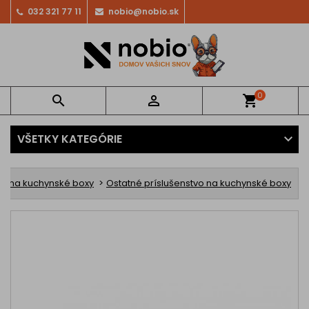
032 321 77 11
nobio@nobio.sk
0


shopping_cart
VŠETKY KATEGÓRIE
y na kuchynské boxy
Ostatné príslušenstvo na kuchynské boxy