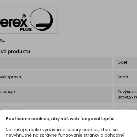
innú bariéru medzi
jednoduchosti montáže.
príbor
om a podlahou. ⚙️
Profily ponechávajú medzi...
možné h
Vlastnosti a...
154
sti produktu
l
Oceľ
ová úprava
Šedá
bsahuje
2x výsuv 
úchyt,2x r
lne zaťaženie
40 kg
Používame cookies, aby náš web fungoval lepšie
e
S tlmení
Na našej stránke využívame súbory cookies, ktoré sú
nevyhnutné na správne fungovanie stránky a pohodlný