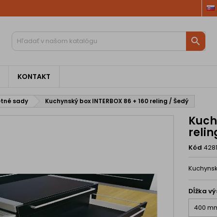

KONTAKT
tné sady
Kuchynský box INTERBOX 86 + 160 reling / Šedý
Kuch
relin
Kód
428
Kuchynsk
Dĺžka v