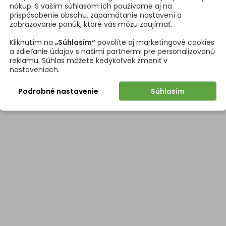
nákup. S vaším súhlasom ich používame aj na
ie
Plné vysu
prispôsobenie obsahu, zapamätanie nastavení a
zobrazovanie ponúk, ktoré vás môžu zaujímať.
86 mm + 
Kliknutím na
„Súhlasím“
povolíte aj marketingové cookies
a zdieľanie údajov s našimi partnermi pre personalizovanú
táže výsuvu
Bočná mo
reklamu. Súhlas môžete kedykoľvek zmeniť v
nastaveniach.
 výsuvov
Interbox
Podrobné nastavenie
Súhlasím