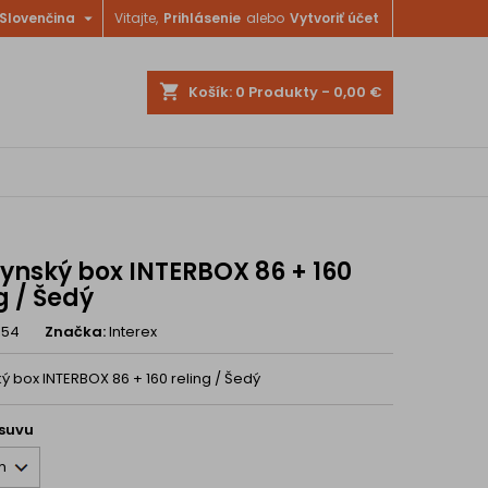

Slovenčina
Vitajte,
Prihlásenie
alebo
Vytvoriť účet
shopping_cart
Košík:
0
Produkty - 0,00 €
ynský box INTERBOX 86 + 160
g / Šedý
154
Značka:
Interex
ý box INTERBOX 86 + 160 reling / Šedý
ýsuvu