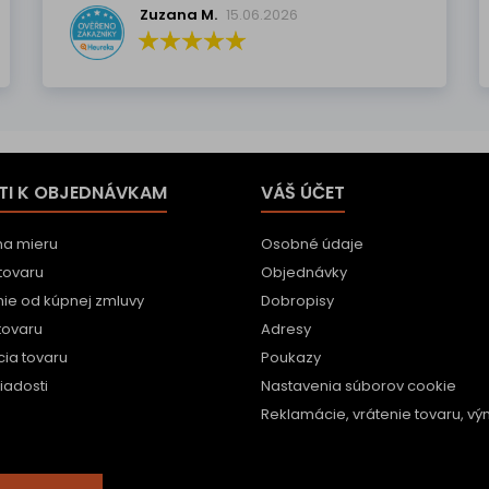
Zuzana M.
15.06.2026
TI K OBJEDNÁVKAM
VÁŠ ÚČET
na mieru
Osobné údaje
tovaru
Objednávky
ie od kúpnej zmluvy
Dobropisy
tovaru
Adresy
ia tovaru
Poukazy
iadosti
Nastavenia súborov cookie
Reklamácie, vrátenie tovaru, vým