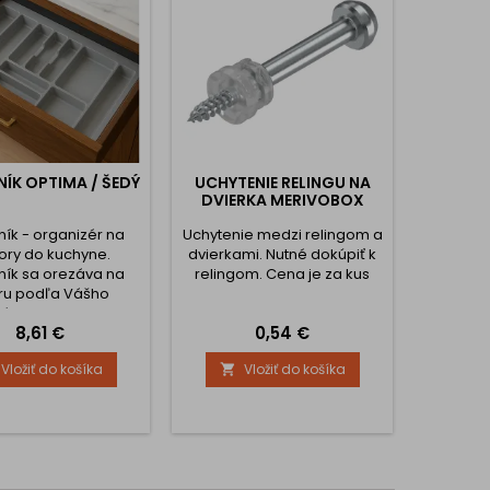
NÍK OPTIMA / ŠEDÝ
UCHYTENIE RELINGU NA
ZÁVES 
DVIERKA MERIVOBOX
TLMEN
ník - organizér na
Uchytenie medzi relingom a
Klasický
ory do kuchyne.
dvierkami. Nutné dokúpiť k
dvier
ník sa orezáva na
relingom. Cena je za kus
obývačk
ru podľa Vášho
tlmičom 
ého rozmeru. Na
tiché z
Cena
Cena
8,61 €
0,54 €
áte vnútornú šírku
Montáž 
y ,kde si vyberáte
nacva
Vložiť do košíka
Vložiť do košíka


 toho ako sa dajú
montáž 
vé príborníky orezať.
jednodu
anom rozhraní
upevneni
ov je možne zrezať
je súča
rník tak aby Vám
možné s
 do zásuvky. Hĺbka
na sa