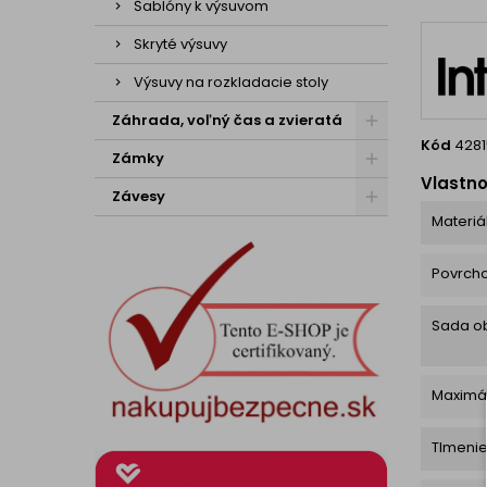
ale úč
Šablóny k výsuvom
sokl
Skryté výsuvy
Výsuvy na rozkladacie stoly
Záhrada, voľný čas a zvieratá
Kód
428
Zámky
Vlastno
Závesy
Materiá
Povrch
Sada o
Maximá
Tlmeni