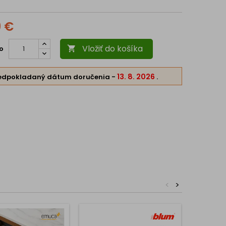
9 €
Vložiť do košíka
o

13. 8. 2026
edpokladaný dátum doručenia
-
.
<
>