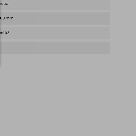
nutie
160 mm
ntáž