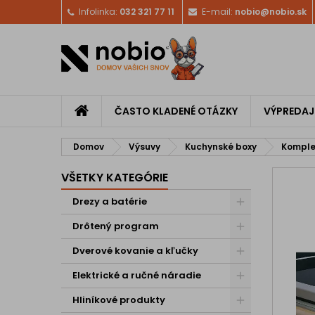
Infolinka:
032 321 77 11
E-mail:
nobio@nobio.sk
ČASTO KLADENÉ OTÁZKY
VÝPREDAJ
Domov
Výsuvy
Kuchynské boxy
Komple
VŠETKY KATEGÓRIE
Drezy a batérie
Drôtený program
Dverové kovanie a kľučky
Elektrické a ručné náradie
Hliníkové produkty