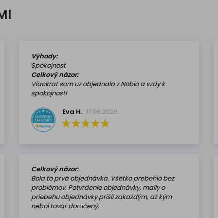
MI
Výhody:
Spokojnost
Celkový názor:
Viackrat som uz objednala z Nobio a vzdy k
spokojnosti
Eva H.
17.06.2026
Celkový názor:
Bola to prvá objednávka. Všetko prebehlo bez
problémov. Potvrdenie objednávky, maily o
priebehu objednávky prišli zakaždým, až kým
nebol tovar doručený.