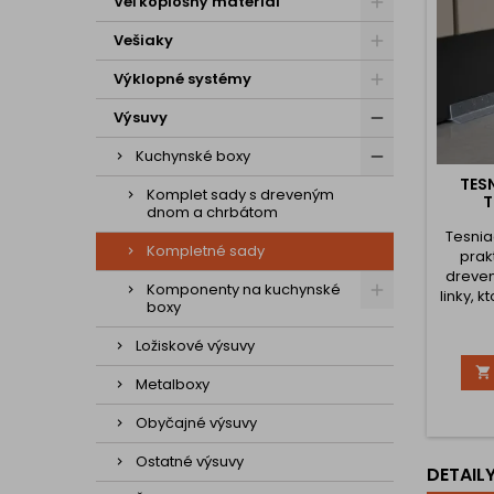
Veľkoplošný materiál
Vešiaky
Výklopné systémy
Výsuvy
Kuchynské boxy
TESN
Komplet sady s dreveným
T
dnom a chrbátom
Tesnia
Kompletné sady
prak
dreven
Komponenty na kuchynské
linky, 
boxy
och
Ložiskové výsuvy
neči

konta
Metalboxy
počas 
tým
Obyčajné výsuvy
živo
jedno
Ostatné výsuvy
DETAIL
sokel a