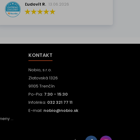
Ľudovít R.
13.06.2026
KONTAKT
Nobio, s.r.o.
Zlatovská 1326
91105 Trenčín
Po-Pia:
7:30 - 15:30
Infolinka:
032 321 77 11
E-mail:
nobio@nobio.sk
eny ...