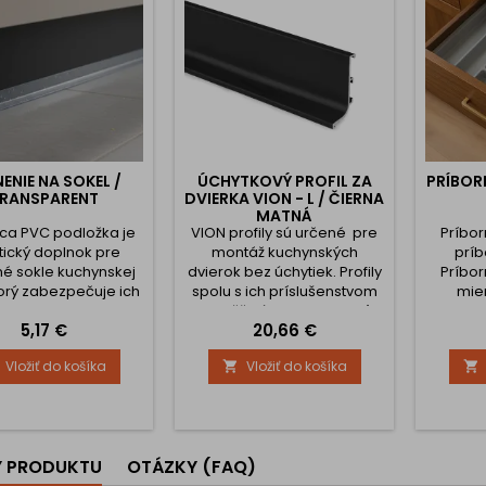
ENIE NA SOKEL /
ÚCHYTKOVÝ PROFIL ZA
PRÍBOR
RANSPARENT
DVIERKA VION - L / ČIERNA
MATNÁ
ca PVC podložka je
VION profily sú určené pre
Príbor
tický doplnok pre
montáž kuchynských
príb
é sokle kuchynskej
dvierok bez úchytiek. Profily
Príbor
ktorý zabezpečuje ich
spolu s ich príslušenstvom
mie
ranu pred vodou,
umožňujú optimalizovať
presn
Cena
Cena
5,17 €
20,66 €
vlhkosťou a
interiér bez straty
výber m
stotami.Zabraňuje
lineárnosti a v súlade s
zásuvk
Vložiť do košíka
Vložiť do košíka


ktu sokla s vodou
avantgardnou estetikou.
podľa
umývania podlahy a
Profil VION má zmenšené
jednotli
 predlžuje jeho
rozmery oproti
V d
tnosť.Podložka sa
štandardným GOLA profilom
rozmer
ducho montuje pod
.Jedna z najväčších výhod
príbo
Y PRODUKTU
OTÁZKY (FAQ)
 vytvára neviditeľnú,
profilov spočíva v
vošiel