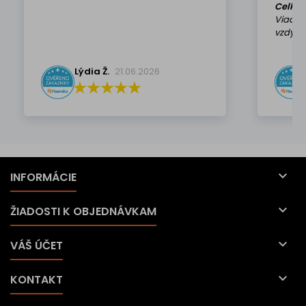
Celkov
Viackr
vzdy k 
Lýdia Ž.
21.06.2026

INFORMÁCIE

ŽIADOSTI K OBJEDNÁVKAM

VÁŠ ÚČET

KONTAKT