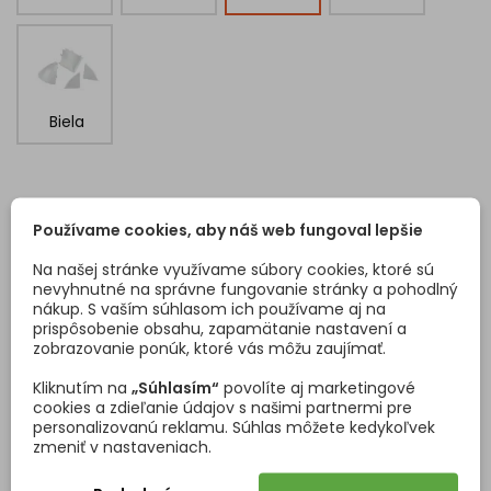
Biela
ZÁKAZNÍCI, KTORÍ SI KÚPILI TENTO PRODUKT, KÚPILI
Používame cookies, aby náš web fungoval lepšie
TIEŽ:
Na našej stránke využívame súbory cookies, ktoré sú
nevyhnutné na správne fungovanie stránky a pohodlný
<
>
nákup. S vaším súhlasom ich používame aj na
prispôsobenie obsahu, zapamätanie nastavení a
zobrazovanie ponúk, ktoré vás môžu zaujímať.
Kliknutím na
„Súhlasím“
povolíte aj marketingové
cookies a zdieľanie údajov s našimi partnermi pre
personalizovanú reklamu. Súhlas môžete kedykoľvek
zmeniť v nastaveniach.