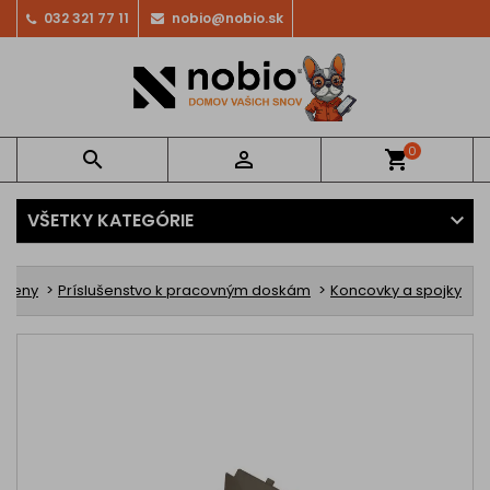
032 321 77 11
nobio@nobio.sk
0


shopping_cart
VŠETKY KATEGÓRIE
steny
Príslušenstvo k pracovným doskám
Koncovky a spojky