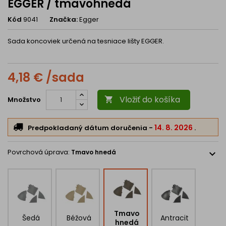
EGGER / tmavohnedá
Kód
9041
Značka:
Egger
Sada koncoviek určená na tesniace lišty EGGER.
4,18 € /sada
Vložiť do košíka
Množstvo

14. 8. 2026
Predpokladaný dátum doručenia
-
.
Povrchová úprava:
Tmavo hnedá
expand_more
Tmavo
Šedá
Béžová
Antracit
hnedá