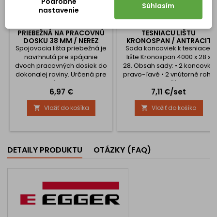
Podrobné
Súhlasím
nastavenie
SPOJOVACIA LIŠTA
SADA KONCOVIEK NA
PRIEBEŽNÁ NA PRACOVNÚ
TESNIACU LIŠTU
DOSKU 38 MM / NEREZ
KRONOSPAN / ANTRACIT
Spojovacia lišta priebežná je
Sada koncoviek k tesniacej
navrhnutá pre spájanie
lište Kronospan 4000 x 28 x
dvoch pracovných dosiek do
28. Obsah sady: • 2 koncovky
dokonalej roviny. Určená pre
pravo-ľavé • 2 vnútorné rohy
dosky s hrúbkou 38 mm a
90° • 1 vonkajší roh 90° • 1
Cena
Cena
6,97 €
7,11 €/set
predným radiusom 3 mm,
vnútorný roh135°
táto lišta zabezpečuje pevný,
Vložiť do košíka
Vložiť do košíka


estetický a stabilný spoj, ktorý
ideálne zakryje 9 mm
prekrytie medzi doskami.
Hlavné vlastnosti produktu:
Spojenie dvoch dosiek do
DETAILY PRODUKTU
OTÁZKY (FAQ)
roviny – ideálna pre
vytvorenie...