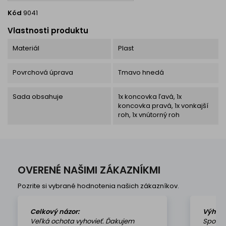
Kód
9041
Vlastnosti produktu
Materiál
Plast
Povrchová úprava
Tmavo hnedá
Sada obsahuje
1x koncovka ľavá, 1x
koncovka pravá, 1x vonkajší
roh, 1x vnútorný roh
OVERENÉ NAŠIMI ZÁKAZNÍKMI
Pozrite si vybrané hodnotenia našich zákazníkov.
Celkový názor:
Výhod
Veľká ochota vyhovieť. Ďakujem
Spokoj