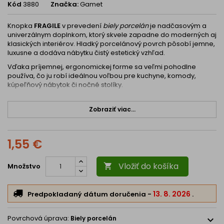
Kód
3880
Značka:
Gamet
Knopka
FRAGILE
v prevedení
biely porcelán
je nadčasovým a
univerzálnym doplnkom, ktorý skvele zapadne do moderných aj
klasických interiérov. Hladký porcelánový povrch pôsobí jemne,
luxusne a dodáva nábytku čistý estetický vzhľad.
Vďaka príjemnej, ergonomickej forme sa veľmi pohodlne
používa, čo ju robí ideálnou voľbou pre kuchyne, komody,
kúpeľňový nábytok či nočné stolíky.
Technické parametre
Zobraziť viac...
Priemer:
32 mm
Výška:
23 mm
1,55 €
Materiál:
porcelán
Vložiť do košíka
Farba:
biela
Množstvo

Povrch:
hladká glazúra
Montáž:
skrutkovaním zo zadnej strany
13. 8. 2026
Predpokladaný dátum doručenia
-
.
Montážna skrutka:
súčasť balenia
Povrchová úprava:
Biely porcelán
expand_more