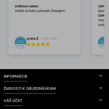
Celkový názor:
Výhod
Veľká ochota vyhovieť. Ďakujem
Spokoj
Celkov
Viackr
vzdy k 
Lýdia Ž.
21.06.2026

INFORMÁCIE

ŽIADOSTI K OBJEDNÁVKAM

VÁŠ ÚČET