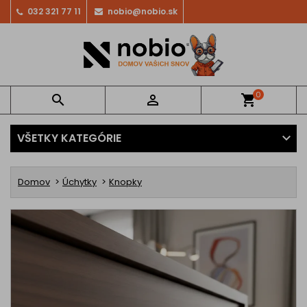
032 321 77 11
nobio@nobio.sk
0


shopping_cart
VŠETKY KATEGÓRIE
Domov
Úchytky
Knopky