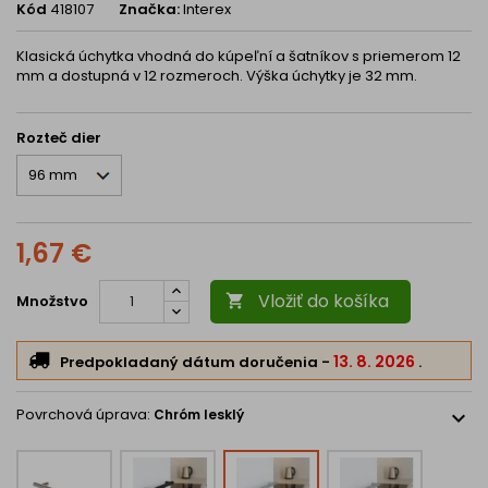
Kód
418107
Značka:
Interex
Klasická úchytka vhodná do kúpeľní a šatníkov s priemerom 12
mm a dostupná v 12 rozmeroch. Výška úchytky je 32 mm.
Rozteč dier
1,67 €
Vložiť do košíka
Množstvo

13. 8. 2026
Predpokladaný dátum doručenia
-
.
Povrchová úprava:
Chróm lesklý
expand_more