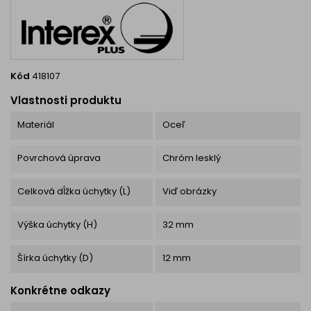
Kód
418107
Vlastnosti produktu
Materiál
Oceľ
Povrchová úprava
Chróm lesklý
Celková dĺžka úchytky (L)
Viď obrázky
Výška úchytky (H)
32 mm
Šírka úchytky (D)
12 mm
Konkrétne odkazy