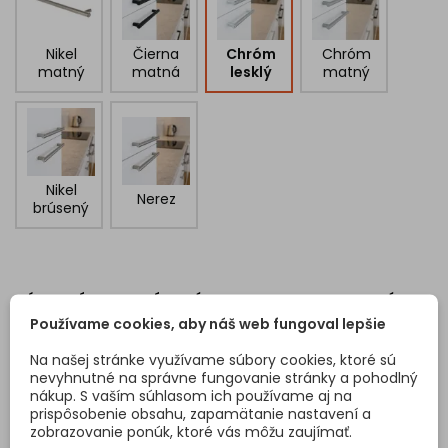
Nikel
Čierna
Chróm
Chróm
matný
matná
lesklý
matný
Nikel
Nerez
brúsený
ZÁKAZNÍCI, KTORÍ SI KÚPILI TENTO PRODUKT, KÚPILI
Používame cookies, aby náš web fungoval lepšie
TIEŽ:
Na našej stránke využívame súbory cookies, ktoré sú
<
>
nevyhnutné na správne fungovanie stránky a pohodlný
nákup. S vaším súhlasom ich používame aj na
prispôsobenie obsahu, zapamätanie nastavení a
zobrazovanie ponúk, ktoré vás môžu zaujímať.