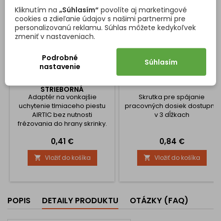
Kliknutím na
„Súhlasím“
povolíte aj marketingové
cookies a zdieľanie údajov s našimi partnermi pre
personalizovanú reklamu. Súhlas môžete kedykoľvek
zmeniť v nastaveniach.
Podrobné
Súhlasím
nastavenie
ADAPTÉR NA UNIVERZÁLNE
SKRUTKA PRE SPÁJANIE
TLMENIE DVIEROK AIRTIC /
PRACOVNÝCH DOSIEK AVB
STRIEBORNÁ
Adaptér na vonkajšie
Skrutka pre spájanie
uchytenie tlmiaceho piestu
pracovných dosiek dostupná
AIRTIC bez nutnosti
v 3 dĺžkach
frézovania do hrany skrinky.
Cena
Cena
0,41 €
0,84 €
Vložiť do košíka
Vložiť do košíka


POPIS
DETAILY PRODUKTU
OTÁZKY (FAQ)