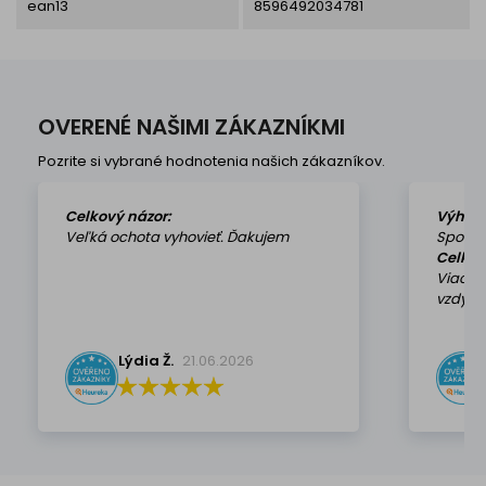
ean13
8596492034781
OVERENÉ NAŠIMI ZÁKAZNÍKMI
Pozrite si vybrané hodnotenia našich zákazníkov.
Celkový názor:
Výhod
Veľká ochota vyhovieť. Ďakujem
Spokoj
Celkov
Viackr
vzdy k 
Lýdia Ž.
21.06.2026