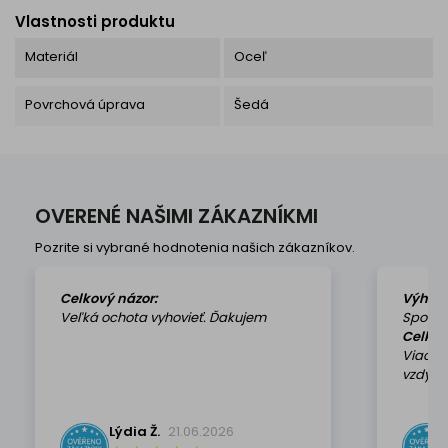
Vlastnosti produktu
Materiál
Oceľ
Povrchová úprava
Šedá
OVERENÉ NAŠIMI ZÁKAZNÍKMI
Pozrite si vybrané hodnotenia našich zákazníkov.
Celkový názor:
Výhod
Veľká ochota vyhovieť. Ďakujem
Spokoj
Celkov
Viackr
vzdy k 
Lýdia Ž.
21.06.2026