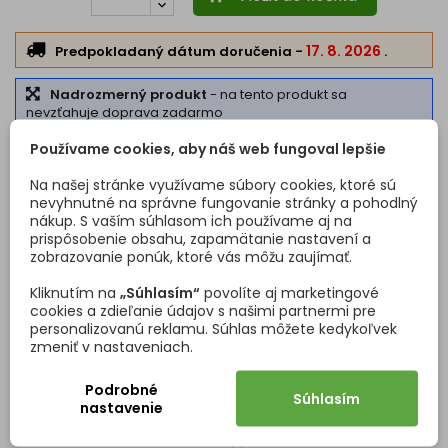
17. 8. 2026
Predpokladaný dátum doručenia
-
.
Nadrozmerný produkt
- na tento produkt sa
nevzťahuje doprava zadarmo
Používame cookies, aby náš web fungoval lepšie
ZÁKAZNÍCI, KTORÍ SI KÚPILI TENTO PRODUKT, KÚPILI
Na našej stránke využívame súbory cookies, ktoré sú
nevyhnutné na správne fungovanie stránky a pohodlný
TIEŽ:
nákup. S vaším súhlasom ich používame aj na
prispôsobenie obsahu, zapamätanie nastavení a
<
>
zobrazovanie ponúk, ktoré vás môžu zaujímať.
Kliknutím na
„Súhlasím“
povolíte aj marketingové
cookies a zdieľanie údajov s našimi partnermi pre
personalizovanú reklamu. Súhlas môžete kedykoľvek
zmeniť v nastaveniach.
Podrobné
Súhlasím
nastavenie