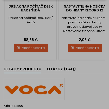
DRŽIAK NA POČÍTAČ DESK
NASTAVITEĽNÁ NOŽIČKA
BAR / ŠEDÁ
DO HRANY RECORD 12
Držiak na počítač Desk Bar /
Nastaviteľná nožička určerná
šedá
pre montáž do hrany
drevotrieskovej dosky
Nastavenie z bočnej strany
korpusu pomocou
Cena
Cena
58,35 €
2,03 €
indusového kľúča 4 mm
Vložiť do košíka
Vložiť do košíka


DETAILY PRODUKTU
OTÁZKY (FAQ)
Kód
432890