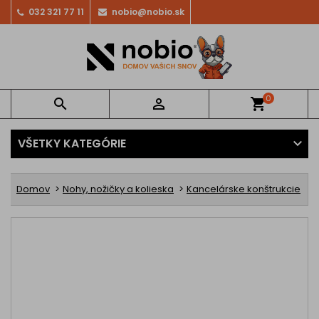
032 321 77 11
nobio@nobio.sk
0


shopping_cart
VŠETKY KATEGÓRIE
Domov
Nohy, nožičky a kolieska
Kancelárske konštrukcie