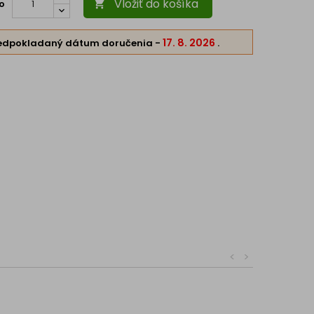
Vložiť do košíka
o

17. 8. 2026
edpokladaný dátum doručenia
-
.
<
>