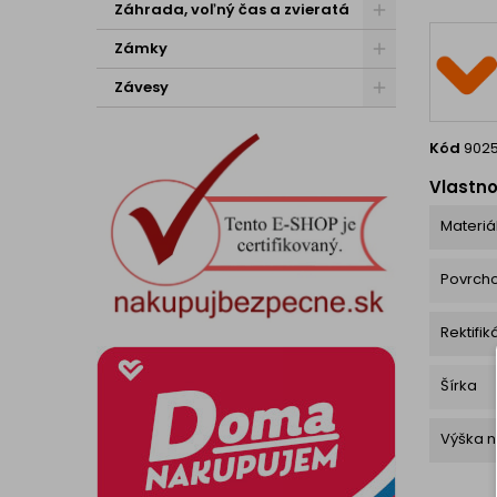
Záhrada, voľný čas a zvieratá
Zámky
Závesy
Kód
902
Vlastno
Materiá
Povrch
Rektifik
Šírka
Výška n