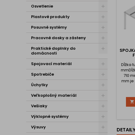
Osvetlenie
Plastové produkty
Posuvné systémy
Pracovné dosky a zásteny
Praktické doplnky do
SPOJK
domácnosti
F
Spojovací materiál
Dĺžka 
mmDĺžk
Spotrebiče
710 m
mm je 
Úchytky
1200 
tune
Veľkoplošný materiál
mmDĺžk

1510 m
Vešiaky
mm je 
200
Výklopné systémy
Výsuvy
DETAIL