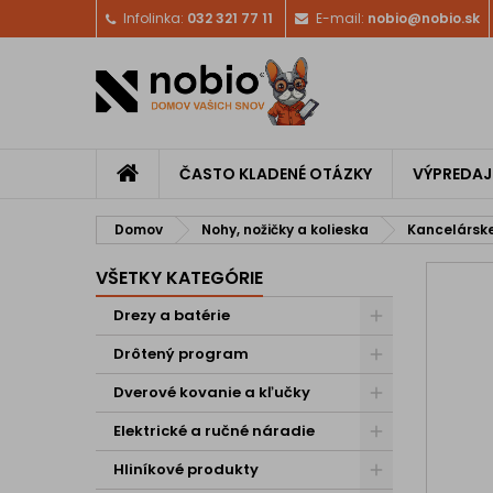
Infolinka:
032 321 77 11
E-mail:
nobio@nobio.sk
ČASTO KLADENÉ OTÁZKY
VÝPREDAJ
Domov
Nohy, nožičky a kolieska
Kancelárske
VŠETKY KATEGÓRIE
Drezy a batérie
Drôtený program
Dverové kovanie a kľučky
Elektrické a ručné náradie
Hliníkové produkty