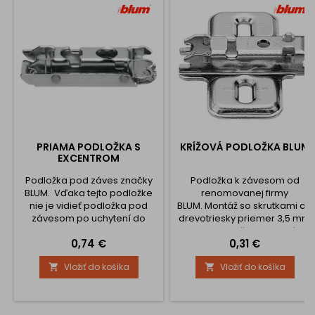
PRIAMA PODLOŽKA S
KRÍŽOVÁ PODLOŽKA BLUM
EXCENTROM
Podložka pod záves značky
Podložka k závesom od
BLUM. Vďaka tejto podložke
renomovanej firmy
nie je vidieť podložka pod
BLUM. Montáž so skrutkami do
závesom po uchytení do
drevotriesky priemer 3,5 mm
skrinky.
a 4 mm Podložka sa na záves
Cena
Cena
0,74 €
0,31 €
nacvakáva.
Vložiť do košíka
Vložiť do košíka

