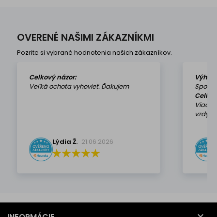
OVERENÉ NAŠIMI ZÁKAZNÍKMI
Pozrite si vybrané hodnotenia našich zákazníkov.
Celkový názor:
Výhod
Veľká ochota vyhovieť. Ďakujem
Spokoj
Celkov
Viackr
vzdy k 
Lýdia Ž.
21.06.2026

INFORMÁCIE