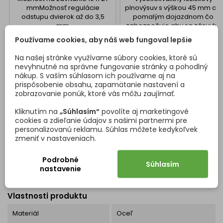
mmMožnosť regulácie
plnovýsuv s výškou 45 mm a s
odstupu dvierok až do 3,5
pomalým dojazdnom čo
mm
zabezpečuje aby sa zásuvka
vždy zatvoria a nebúchala.
Používame cookies, aby náš web fungoval lepšie
Cena
Cena
3,23 €
11,40 €/pár
Na našej stránke využívame súbory cookies, ktoré sú
Vložiť do košíka
Vložiť do košíka


nevyhnutné na správne fungovanie stránky a pohodlný
nákup. S vaším súhlasom ich používame aj na
prispôsobenie obsahu, zapamätanie nastavení a
zobrazovanie ponúk, ktoré vás môžu zaujímať.
DETAILY PRODUKTU
OTÁZKY (FAQ)
Kliknutím na
„Súhlasím“
povolíte aj marketingové
cookies a zdieľanie údajov s našimi partnermi pre
personalizovanú reklamu. Súhlas môžete kedykoľvek
zmeniť v nastaveniach.
Podrobné
Súhlasím
nastavenie
Kód
417464
Vlastnosti produktu
Materiál
Oceľ