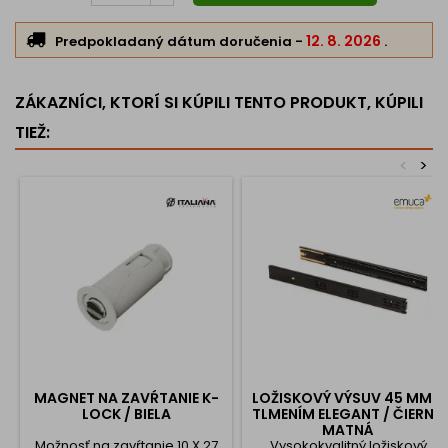
12. 8. 2026
Predpokladaný dátum doručenia
-
.
ZÁKAZNÍCI, KTORÍ SI KÚPILI TENTO PRODUKT, KÚPILI
TIEŽ:
<
>
MAGNET NA ZAVŔTANIE K-
LOŽISKOVÝ VÝSUV 45 MM S
LOCK / BIELA
TLMENÍM ELEGANT / ČIERNA
MATNÁ
Možnosť na zavŕtanie 10 X 27
Vysokokvalitný ložiskový