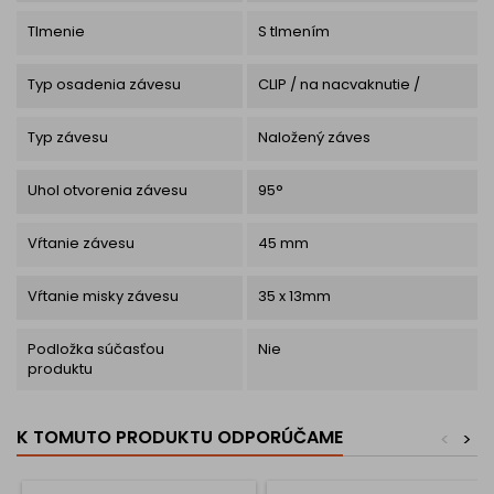
Tlmenie
S tlmením
Typ osadenia závesu
CLIP / na nacvaknutie /
Typ závesu
Naložený záves
Uhol otvorenia závesu
95°
Vŕtanie závesu
45 mm
Vŕtanie misky závesu
35 x 13mm
Podložka súčasťou
Nie
produktu
K TOMUTO PRODUKTU ODPORÚČAME
<
>