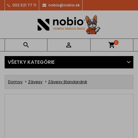
032 321 77 11
nobio@nobio.sk
0


shopping_cart
VŠETKY KATEGÓRIE
Domov
Závesy
Závesy štandardné