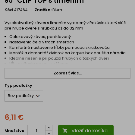
95° CLIP TOP s tlmením
Kód
417464
Značka:
Blum
Vysokokvalitný záves s tlmením vyrobený v Rakúsku, ktorý slúži
pre hrubé dvere s hrúbkou až do 32 mm
Celokovový záves, poniklovaný
Nastavenia čela v troch smeroch
Komfortné nastavenie hĺbky pomocou skrutkovača
Montáž a demontáž dvierok na korpus bez použitia náradia
Ideálne riešenie pri použití hrubých a ťažkých dverí
Hĺbka vŕtania pre misku 13 mm
Zobraziť viac...
Typ podložky
6,11 €
Vložiť do košíka
Množstvo
