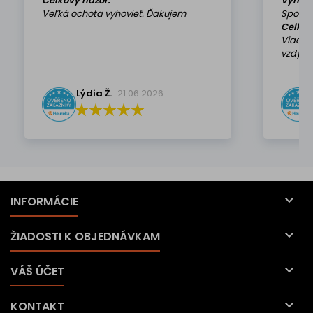
Celkový názor:
Výhod
Veľká ochota vyhovieť. Ďakujem
Spokoj
Celkov
Viackr
vzdy k 
Lýdia Ž.
21.06.2026

INFORMÁCIE

ŽIADOSTI K OBJEDNÁVKAM

VÁŠ ÚČET

KONTAKT