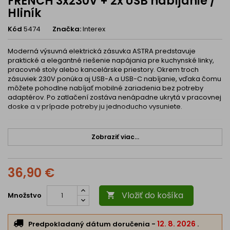
FRENCH 3x230V + 2x USB nabíjanie /
Hliník
Kód
5474
Značka:
Interex
Moderná výsuvná elektrická zásuvka ASTRA predstavuje
praktické a elegantné riešenie napájania pre kuchynské linky,
pracovné stoly alebo kancelárske priestory. Okrem troch
zásuviek 230V ponúka aj USB-A a USB-C nabíjanie, vďaka čomu
môžete pohodlne nabíjať mobilné zariadenia bez potreby
adaptérov. Po zatlačení zostáva nenápadne ukrytá v pracovnej
doske a v prípade potreby ju jednoducho vysuniete.
Hlavné výhody
Zobraziť viac...
⚡ 3× zásuvka 230V pre pripojenie elektrospotrebičov
🔌 USB-A + USB-C nabíjanie pre telefóny, tablety a ďalšie
36,90 €
zariadenia
⬆️ Výsuvný mechanizmus šetriaci priestor
Vložiť do košíka
Množstvo

🎨 Elegantné hliníkové prevedenie vhodné do moderných
interiérov
🛠 Jednoduchá montáž do pracovnej dosky alebo stola
12. 8. 2026
Predpokladaný dátum doručenia
-
.