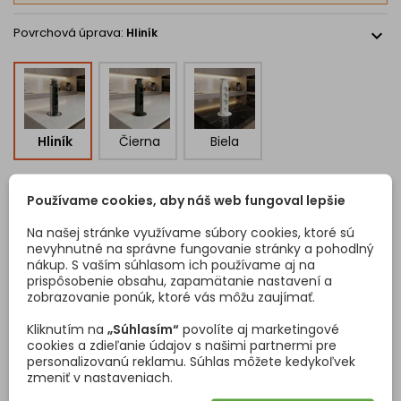
🔒 Poistka proti samovoľnému zasunutiu
Povrchová úprava:
Hliník
expand_more
🏠 Ideálne do kuchýň, kancelárií, konferenčných stolov alebo
dielní
🌍 Zásuvky v norme FRENCH – vhodné pre slovenský, český a
poľský trh
Technické parametre
Hliník
Čierna
Biela
Typ:
výsuvná elektrická zásuvka
Farba:
hliník / čierna
Počet zásuviek:
3× 230V
Používame cookies, aby náš web fungoval lepšie
USB výstupy:
1× USB-A + 1× USB-C
DETAILY PRODUKTU
OTÁZKY (FAQ)
USB nabíjanie:
5V ⎓ 3,1A (15,5 W celkom)
Na našej stránke využívame súbory cookies, ktoré sú
Typ zásuviek:
FRENCH (francúzsky typ uzemnenia)
nevyhnutné na správne fungovanie stránky a pohodlný
Norma:
vhodná pre slovenský, český a poľský trh
nákup. S vaším súhlasom ich používame aj na
Maximálne zaťaženie:
3680 W / 16 A
prispôsobenie obsahu, zapamätanie nastavení a
Napätie:
250V AC / 50–60 Hz
zobrazovanie ponúk, ktoré vás môžu zaujímať.
Stupeň krytia:
IP20
Montážny otvor:
Ø 60 mm
Kliknutím na
„Súhlasím“
povolíte aj marketingové
Vonkajší priemer krytu:
Ø 84 mm
cookies a zdieľanie údajov s našimi partnermi pre
Celková výška:
340 mm
personalizovanú reklamu. Súhlas môžete kedykoľvek
Kód
5474
Výška pod doskou:
255 mm
zmeniť v nastaveniach.
Montážna hrúbka dosky:
5 – 52 mm
Vlastnosti produktu