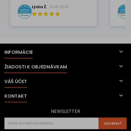
Lýdia Ž.
21.06.2026

INFORMÁCIE

ŽIADOSTI K OBJEDNÁVKAM

VÁŠ ÚČET

KONTAKT
NEWSLETTER