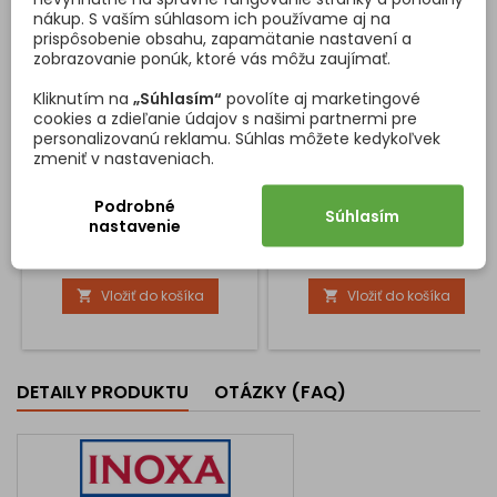
nákup. S vaším súhlasom ich používame aj na
prispôsobenie obsahu, zapamätanie nastavení a
zobrazovanie ponúk, ktoré vás môžu zaujímať.
Kliknutím na
„Súhlasím“
povolíte aj marketingové
SADA SPOJOVACÍCH
PRÍBORNÍK ALFA / ŠEDÁ
cookies a zdieľanie údajov s našimi partnermi pre
SKRUTIEK M4X30 / 50KS
METALÍZA
personalizovanú reklamu. Súhlas môžete kedykoľvek
zmeniť v nastaveniach.
Spojovacie skrutky na
Príborník - organizér na
spájanie dvoch skrinek
príbory do kuchyne. Príborník
nábytku Rozsah spojenia 30-
sa orezáva na mieru podľa
Podrobné
Súhlasím
40 mm Priemer otvoru 6 mm
Vášho presného rozmeru. Na
nastavenie
Dĺžka skrutky 14mm Dĺžka
výber máte vnútornú šírku
Cena
Cena
5,35 €
5,85 €
matice 20 mm
zásuvky ,kde si vyberáte
podľa toho ako sa dajú
Vložiť do košíka
Vložiť do košíka


jednotlivé príborníky orezať.
V danom rozhraní rozmerov
je možne zrezať príborník tak
aby Vám vošiel do zásuvky.
Hĺbka príborníku znamená že
DETAILY PRODUKTU
OTÁZKY (FAQ)
je možné ho použiť v danom...