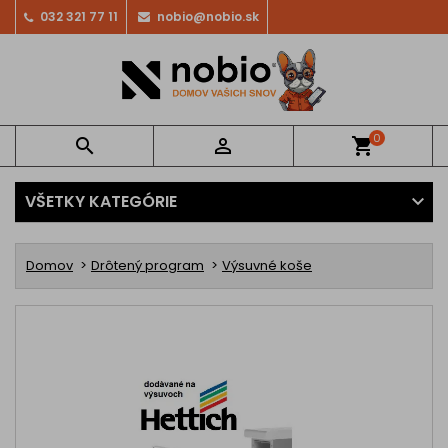
032 321 77 11
nobio@nobio.sk
0


shopping_cart
VŠETKY KATEGÓRIE
Domov
Drôtený program
Výsuvné koše