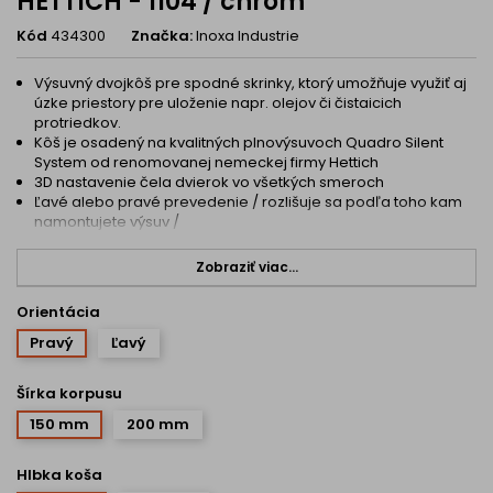
HETTICH - 1104 / chróm
Kód
434300
Značka:
Inoxa Industrie
Výsuvný dvojkôš pre spodné skrinky, ktorý umožňuje využiť aj
úzke priestory pre uloženie napr. olejov či čistaicich
protriedkov.
Kôš je osadený na kvalitných plnovýsuvoch Quadro Silent
System od renomovanej nemeckej firmy Hettich
3D nastavenie čela dvierok vo všetkých smeroch
Ľavé alebo pravé prevedenie / rozlišuje sa podľa toho kam
namontujete výsuv /
Zobraziť viac...
Orientácia
Pravý
Ľavý
Šírka korpusu
150 mm
200 mm
Hlbka koša