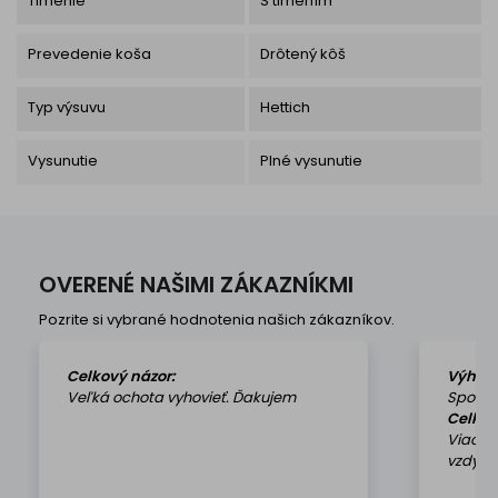
Tlmenie
S tlmením
Prevedenie koša
Drôtený kôš
Typ výsuvu
Hettich
Vysunutie
Plné vysunutie
OVERENÉ NAŠIMI ZÁKAZNÍKMI
Pozrite si vybrané hodnotenia našich zákazníkov.
Celkový názor:
Výhod
Veľká ochota vyhovieť. Ďakujem
Spokoj
Celkov
Viackr
vzdy k 