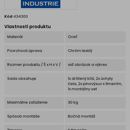
Kód
434300
Vlastnosti produktu
Materiál
Oceľ
Povrchová úprava
Chróm lesklý
Rozmer produktu / Š x H x V /
viď obrázok a výkres
Sada obsahuje
1x drôtený kôš, 2x úchyty
čela, 2x plnovýsuv s tlmením,
1x montážny set
Maximálne zaťaženie
30 kg
Spôsob montáže
Bočná montáž