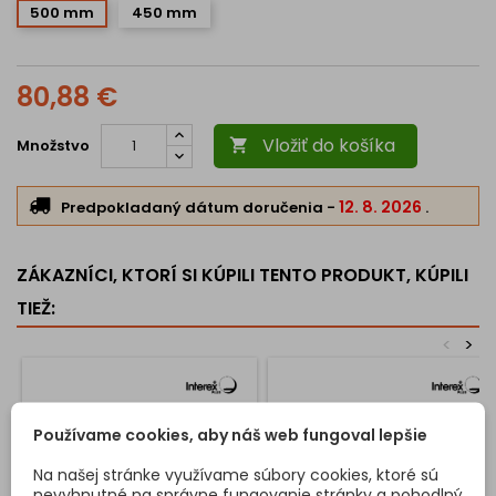
500 mm
450 mm
80,88 €
Vložiť do košíka
Množstvo

12. 8. 2026
Predpokladaný dátum doručenia
-
.
ZÁKAZNÍCI, KTORÍ SI KÚPILI TENTO PRODUKT, KÚPILI
TIEŽ:
<
>
Používame cookies, aby náš web fungoval lepšie
Na našej stránke využívame súbory cookies, ktoré sú
nevyhnutné na správne fungovanie stránky a pohodlný