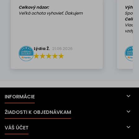
Celkový názor:
Výhod
Veľká ochota vyhovieť. Ďakujem
Spokoj
Celkov
Viackr
vzdy k 
Lýdia Ž.
21.06.2026

INFORMÁCIE

ŽIADOSTI K OBJEDNÁVKAM

VÁŠ ÚČET