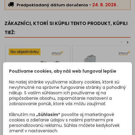
24. 8. 2026
Predpokladaný dátum doručenia
-
.
ZÁKAZNÍCI, KTORÍ SI KÚPILI TENTO PRODUKT, KÚPILI
TIEŽ:
<
>
Na objednávku
Používame cookies, aby náš web fungoval lepšie
Na našej stránke využívame súbory cookies, ktoré sú
nevyhnutné na správne fungovanie stránky a pohodlný
nákup. S vaším súhlasom ich používame aj na
prispôsobenie obsahu, zapamätanie nastavení a
zobrazovanie ponúk, ktoré vás môžu zaujímať.
SADA PVC KONCOVIEK NA
UCHYTENIE SO SKRUTKOU
Kliknutím na
„Súhlasím“
povolíte aj marketingové
PROFILY GOLA - C / NEREZ
NA PROFILY GOLA
cookies a zdieľanie údajov s našimi partnermi pre
personalizovanú reklamu. Súhlas môžete kedykoľvek
Príslušenstvo stredného
Držiak s rozpínacou skrutkou
zmeniť v nastaveniach.
profilu Gola medzi dvoje
pre profil Gola vám ponúka