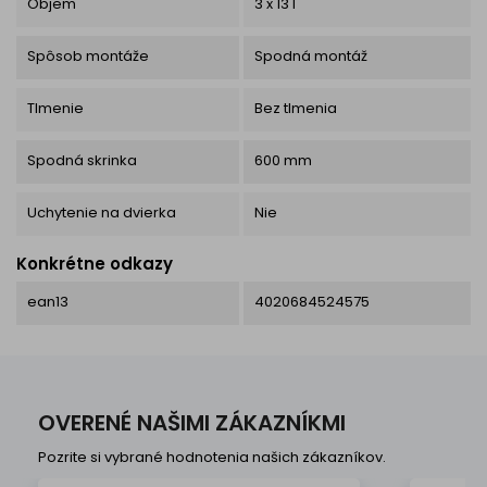
Objem
3 x 13 l
Spôsob montáže
Spodná montáž
Tlmenie
Bez tlmenia
Spodná skrinka
600 mm
Uchytenie na dvierka
Nie
Konkrétne odkazy
ean13
4020684524575
OVERENÉ NAŠIMI ZÁKAZNÍKMI
Pozrite si vybrané hodnotenia našich zákazníkov.