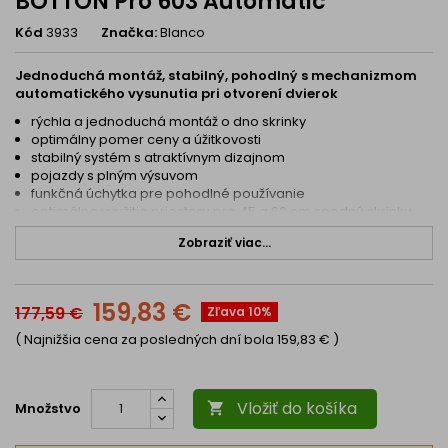
BOTTON Pro 603 Automatic
Kód
3933
Značka:
Blanco
Jednoduchá montáž, stabilný, pohodlný s mechanizmom
automatického vysunutia pri otvorení dvierok
rýchla a jednoduchá montáž o dno skrinky
optimálny pomer ceny a úžitkovosti
stabilný systém s atraktívnym dizajnom
pojazdy s plným výsuvom
funkčná úchytka pre pohodlné používanie
optimálne využitie priestoru pre 45 a 60 cm spodnú skrinku
Technické parametre:
Zobraziť viac...
Montážny návod pre BLANCO BOTTON Pro Automatic:
dvierka sa musia dať otvoriť min. do 100°
159,83 €
177,59 €
maximálna šírka pántov 35 mm
Zľava 10%
hĺbka montáže: 400 mm
( Najnižšia cena za posledných dní bola
159,83 €
)
výška montáže: 350 mm
Vložiť do košíka
Množstvo
