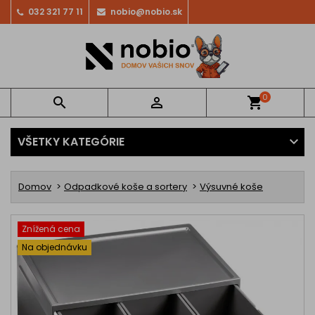
032 321 77 11
nobio@nobio.sk
0


shopping_cart
VŠETKY KATEGÓRIE
Domov
Odpadkové koše a sortery
Výsuvné koše
Znížená cena
Na objednávku