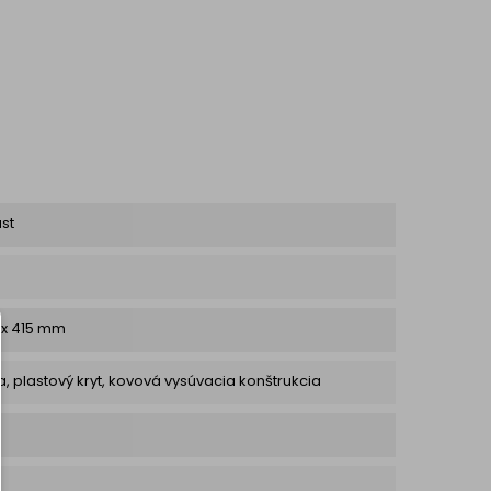
 podložku s pred
ontovanými...
ast
 x 415 mm
, plastový kryt, kovová vysúvacia konštrukcia