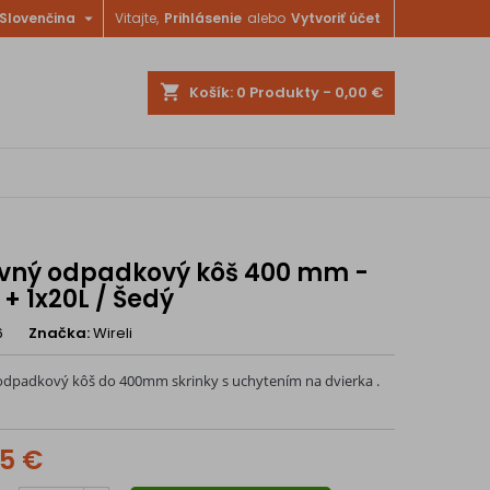

Slovenčina
Vitajte,
Prihlásenie
alebo
Vytvoriť účet
shopping_cart
Košík:
0
Produkty - 0,00 €
vný odpadkový kôš 400 mm -
 + 1x20L / Šedý
6
Značka:
Wireli
dpadkový kôš do 400mm skrinky s uchytením na dvierka .
75 €