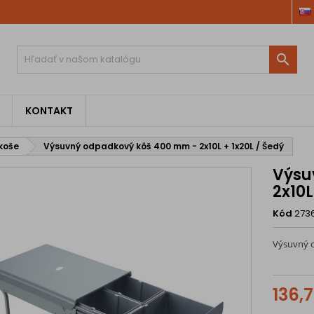

KONTAKT
koše
Výsuvný odpadkový kôš 400 mm - 2x10L + 1x20L / Šedý
Výsu
2x10L
Kód
273
Výsuvný o
136,