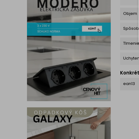
Objem
Spôsob
Tlmeni
Uchyten
Konkré
ean13