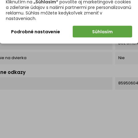
Kliknutím na
„Súhlasím“
povolíte aj marketingové cookies
a zdieľanie údajov s našimi partnermi pre personalizovanú
reklamu. Súhlas môžete kedykoľvek zmeniť v
2 x 10 + 1 x
nastaveniach.
 montáže
Na dno k
Podrobné nastavenie
Súhlasím
e
Bez tlmen
ie na dvierka
Nie
tne odkazy
8595060