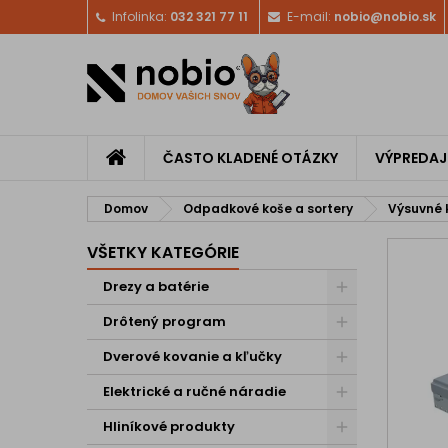
Infolinka:
032 321 77 11
E-mail:
nobio@nobio.sk
ČASTO KLADENÉ OTÁZKY
VÝPREDAJ
Domov
Odpadkové koše a sortery
Výsuvné 
VŠETKY KATEGÓRIE
Drezy a batérie
Drôtený program
Dverové kovanie a kľučky
Elektrické a ručné náradie
Hliníkové produkty