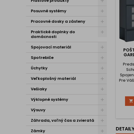
Plastové produkty
Posuvné systémy
Pracovné dosky a zásteny
Praktické doplnky do
domácnosti
Spojovací materiál
POŠ
GARD
Spotrebiče
Preds
Úchytky
Sch
Spojeni
Veľkoplošný materiál
Pre Vá
z neus
Vešiaky
po ot
alebo m
Výklopné systémy

nemu
schrán
Výsuvy
nielen 
vášm
Záhrada, voľný čas a zvieratá
absolút
DETAIL
poštu. 
Zámky