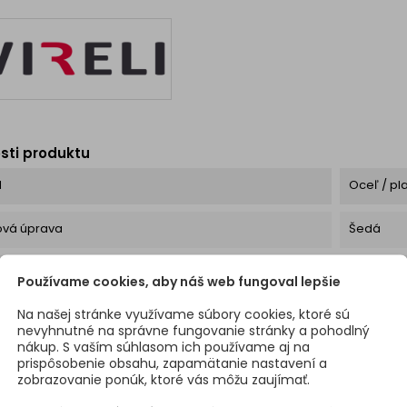
, aby odolávala
alebo
riazni počasia...
m
6
sti produktu
l
Oceľ / pl
ová úprava
Šedá
roduktu / Š x H x V /
345 x 480
Používame cookies, aby náš web fungoval lepšie
Na našej stránke využívame súbory cookies, ktoré sú
bsahuje
3x nádoba
nevyhnutné na správne fungovanie stránky a pohodlný
nákup. S vaším súhlasom ich používame aj na
lne zaťaženie
25 kg
prispôsobenie obsahu, zapamätanie nastavení a
zobrazovanie ponúk, ktoré vás môžu zaujímať.
na šírka skrinky
400 mm