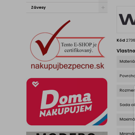
tak
nep
Závesy
Kód
273
Vlastno
Materiá
Povrch
Rozmer p
Sada o
Maximá
Minimál