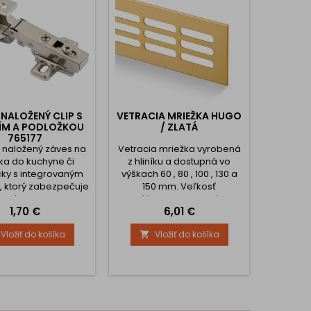
 NALOŽENÝ CLIP S
VETRACIA MRIEŽKA HUGO
DRŽIAK
ÍM A PODLOŽKOU
/ ZLATÁ
GLAS
765177
ý naložený záves na
Vetracia mriežka vyrobená
Exkluzív
ka do kuchyne či
z hliníku a dostupná vo
zo skla.
ky s integrovaným
výškach 60 , 80 , 100 , 130 a
4 mm do
, ktorý zabezpečuje
150 mm. Veľkosť
atváranie dvierok .
montážneho otvoru nájdete
Cena
Cena
1,70 €
6,01 €
 s podložkou je na
v obrázkoch. Možnosť
aknutie a tým je
výberu dĺžky až 2 metre.
Vložiť do košíka
Vložiť do košíka


aj demontáž veľmi
Vetracia mriežka je vhodná
uchá.. Položka pre
na odvetranie v kuchyni ako
ie závesu k skrinke
aj do dosiek nad radiátor.
sťou produktu a je
si vybrať podložku
morezné skrutky