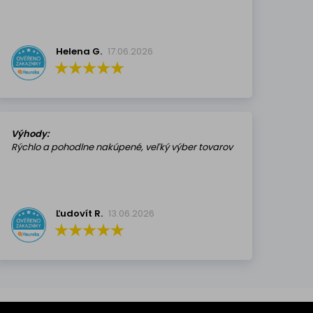
Helena G.
17.06.2026
Výhody:
Rýchlo a pohodlne nakúpené, veľký výber tovarov
Ľudovít R.
13.06.2026