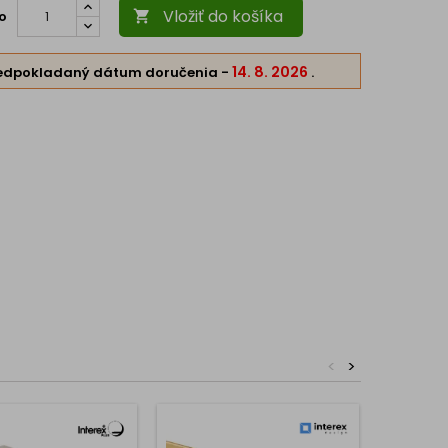
Vložiť do košíka
o

14. 8. 2026
edpokladaný dátum doručenia
-
.
<
>