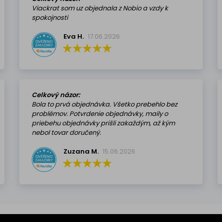
Viackrat som uz objednala z Nobio a vzdy k
spokojnosti
Eva H.
17.06.2026
Celkový názor:
Bola to prvá objednávka. Všetko prebehlo bez
problémov. Potvrdenie objednávky, maily o
priebehu objednávky prišli zakaždým, až kým
nebol tovar doručený.
Zuzana M.
15.06.2026