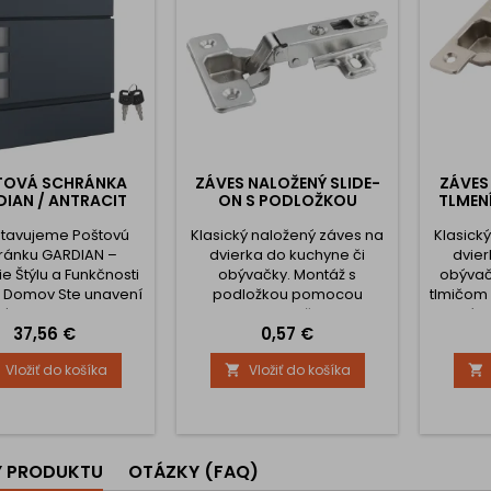
TOVÁ SCHRÁNKA
ZÁVES NALOŽENÝ SLIDE-
ZÁVES
IAN / ANTRACIT
ON S PODLOŽKOU
TLMEN
tavujeme Poštovú
Klasický naložený záves na
Klasick
ránku GARDIAN –
dvierka do kuchyne či
dvier
e Štýlu a Funkčnosti
obývačky. Montáž s
obývač
š Domov Ste unavení
podložkou pomocou
tlmičom 
táleho prekvapenia
skrutky. Položka pre
tiché z
Cena
Cena
37,56 €
0,57 €
vorení poškodenej
upevnenie závesu k skrinke
Montáž
okrej pošty? Už viac
je súčasťou produktu a je
nacv
Vložiť do košíka
Vložiť do košíka


síte. S poštovou
možné si vybrať podložku
montáž 
kou ALANOS získate
na samorezné skrutky
jednod
elegantný doplnok k
alebo podložku s pred
upevnen
u domovu, ale aj
montovanými
je súča
nu ochranu pre vašu
euroskrutkami.
možné 
Y PRODUKTU
OTÁZKY (FAQ)
GARDIAN je navrhnutá
na sa