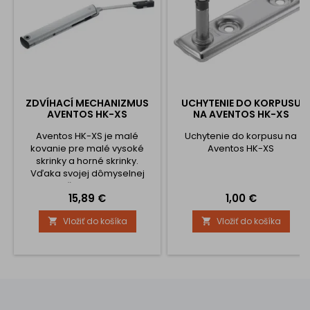
ZDVÍHACÍ MECHANIZMUS
UCHYTENIE DO KORPUSU
AVENTOS HK-XS
NA AVENTOS HK-XS
Aventos HK-XS je malé
Uchytenie do korpusu na
kovanie pre malé vysoké
Aventos HK-XS
skrinky a horné skrinky.
Vďaka svojej dômyselnej
konštrukcii tento
Cena
Cena
15,89 €
1,00 €
mechanizmus dáva
obrovské možnosti
Vložiť do košíka
Vložiť do košíka


prevedenia malých čiel
vysokých skríň a horných
skriniek. Môžete s ním
pohodlne vybaviť aj korpusy s
menšou hĺbkou napríklad
nad digestorom alebo nad
umývadlom v kúpelni.