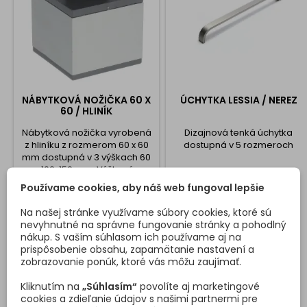
NÁBYTKOVÁ NOŽIČKA 60 X
ÚCHYTKA LESSIA / NEREZ
60 / HLINÍK
Nábytková nožička vyrobená
Dizajnová tenká úchytka
z hliníku z rozmerom 60 x 60
dostupná v 5 rozmeroch
mm dostupná v 3 výškach 60
,100 ,150 mm. Výškové
nastavenie je z hornej časti
Používame cookies, aby náš web fungoval lepšie
Cena
Cena
3,06 €
9,75 €
nožičky.
Na našej stránke využívame súbory cookies, ktoré sú
Vložiť do košíka
Vložiť do košíka


nevyhnutné na správne fungovanie stránky a pohodlný
nákup. S vaším súhlasom ich používame aj na
prispôsobenie obsahu, zapamätanie nastavení a
zobrazovanie ponúk, ktoré vás môžu zaujímať.
DETAILY PRODUKTU
OTÁZKY (FAQ)
Kliknutím na
„Súhlasím“
povolíte aj marketingové
cookies a zdieľanie údajov s našimi partnermi pre