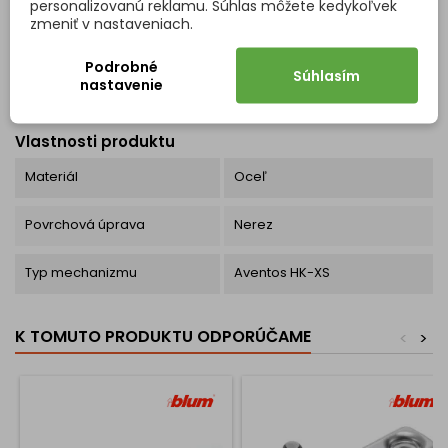
personalizovanú reklamu. Súhlas môžete kedykoľvek
zmeniť v nastaveniach.
Podrobné
Súhlasím
nastavenie
Kód
7256
Vlastnosti produktu
Materiál
Oceľ
Povrchová úprava
Nerez
Typ mechanizmu
Aventos HK-XS
K TOMUTO PRODUKTU ODPORÚČAME
<
>