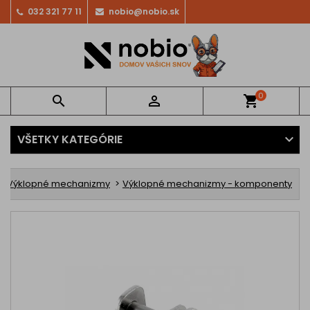
032 321 77 11
nobio@nobio.sk
0


shopping_cart
VŠETKY KATEGÓRIE
Výklopné mechanizmy
Výklopné mechanizmy - komponenty