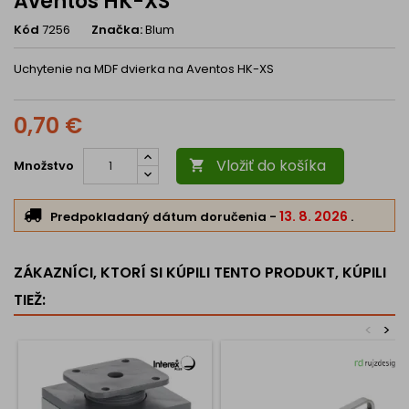
Aventos HK-XS
Kód
7256
Značka:
Blum
Uchytenie na MDF dvierka na Aventos HK-XS
0,70 €
Vložiť do košíka
Množstvo

13. 8. 2026
Predpokladaný dátum doručenia
-
.
ZÁKAZNÍCI, KTORÍ SI KÚPILI TENTO PRODUKT, KÚPILI
TIEŽ:
<
>