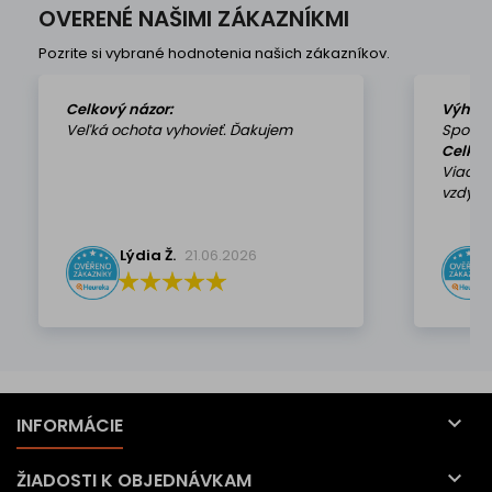
Symetrický dvíhač môžete
OVERENÉ NAŠIMI ZÁKAZNÍKMI
využívať na...
Pozrite si vybrané hodnotenia našich zákazníkov.
Celkový názor:
Výhod
Veľká ochota vyhovieť. Ďakujem
Spokoj
Celkov
Viackr
vzdy k 
Lýdia Ž.
21.06.2026

INFORMÁCIE

ŽIADOSTI K OBJEDNÁVKAM