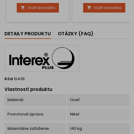
Vložiť do košíka
Vložiť do košíka


DETAILY PRODUKTU
OTÁZKY (FAQ)
Kód
10436
Vlastnosti produktu
Materiál
Oceľ
Povrchová úprava
Nikel
Maximálne zaťaženie
140 kg