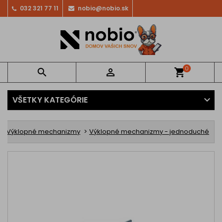
032 321 77 11
nobio@nobio.sk
0


shopping_cart
VŠETKY KATEGÓRIE
Výklopné mechanizmy
Výklopné mechanizmy - jednoduché