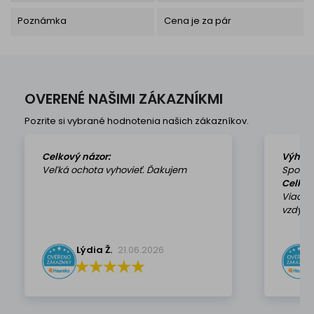
Poznámka
Cena je za pár
OVERENÉ NAŠIMI ZÁKAZNÍKMI
Pozrite si vybrané hodnotenia našich zákazníkov.
Celkový názor:
Výhod
Veľká ochota vyhovieť. Ďakujem
Spokoj
Celkov
Viackr
vzdy k 
Lýdia Ž.
21.06.2026