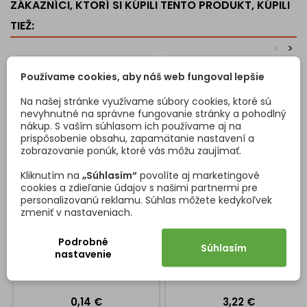
ZÁKAZNÍCI, KTORÍ SI KÚPILI TENTO PRODUKT, KÚPILI
TIEŽ:
<
>
Používame cookies, aby náš web fungoval lepšie
Na našej stránke využívame súbory cookies, ktoré sú
nevyhnutné na správne fungovanie stránky a pohodlný
nákup. S vaším súhlasom ich používame aj na
prispôsobenie obsahu, zapamätanie nastavení a
zobrazovanie ponúk, ktoré vás môžu zaujímať.
Kliknutím na
„Súhlasím“
povolíte aj marketingové
cookies a zdieľanie údajov s našimi partnermi pre
personalizovanú reklamu. Súhlas môžete kedykoľvek
PROTI PLECH NA ZÁMKY /
NÁBYTKOVÁ NOŽIČKA
zmeniť v nastaveniach.
NIKEL
OKRÚHLA 60 / HLINÍK
Protiplech k zámkom pre
Hliníková nábytková nožička s
Podrobné
Súhlasím
zamykanie.
výškovým nastavením z vrchu
nastavenie
a s priemerom 60 mm.
Cena
Cena
0,14 €
3,22 €