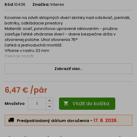
Kód
10436
Značka:
Interex
Kovanie na zdvih sklopných dverí skrinky nad odsávač, perinák,
botníky, odkládacie priestory
Materiál: oceľ, povrchovo upravené niklovaním - pružina
zaisťuje ľahké otváranie dverí - dvere bezpečne držia v
otvorenej polohe. Uhol otvorenia 75°
Ľahká a jednoduchá montáž .
Vŕtanie v rastru 32 mm
Cena je za pár
Zobraziť viac...
6,47 € /pár
Vložiť do košíka
Množstvo

17. 8. 2026
Predpokladaný dátum doručenia
-
.