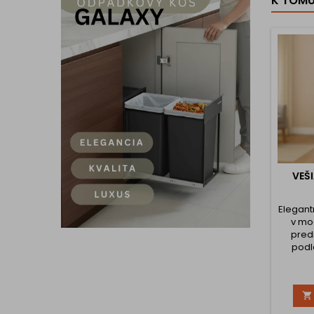
K TOM
VEŠ
Elegant
v mo
pred
podlo
jednod
pripev
hmož

(súčasť
sa na 