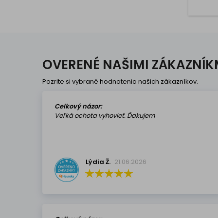
zos
skrutk
do mo
domácn
R
(vzdia
OVERENÉ NAŠIMI ZÁKAZNÍK
Pozrite si vybrané hodnotenia našich zákazníkov.
Celkový názor:
Veľká ochota vyhovieť. Ďakujem
Lýdia Ž.
21.06.2026