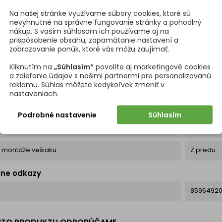
l
Oceľ
Na našej stránke využívame súbory cookies, ktoré sú
nevyhnutné na správne fungovanie stránky a pohodlný
nákup. S vaším súhlasom ich používame aj na
ová úprava
Nerez
prispôsobenie obsahu, zapamätanie nastavení a
zobrazovanie ponúk, ktoré vás môžu zaujímať.
52 mm
Kliknutím na
„Súhlasím“
povolíte aj marketingové cookies
a zdieľanie údajov s našimi partnermi pre personalizovanú
40 mm
reklamu. Súhlas môžete kedykoľvek zmeniť v
nastaveniach.
40 mm
Podrobné nastavenie
Súhlasím
mka
Skrutky s
 montáže vešiaku
Z predu
tne odkazy
8596492