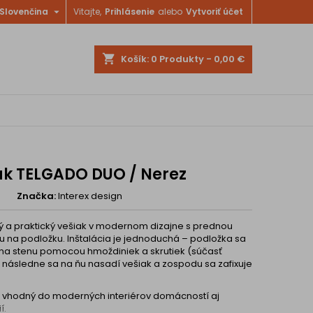

Slovenčina
Vitajte,
Prihlásenie
alebo
Vytvoriť účet
shopping_cart
Košík:
0
Produkty - 0,00 €
ak TELGADO DUO / Nerez
5
Značka:
Interex design
ý a praktický vešiak v modernom dizajne s prednou
 na podložku. Inštalácia je jednoduchá – podložka sa
 na stenu pomocou hmoždiniek a skrutiek (súčasť
, následne sa na ňu nasadí vešiak a zospodu sa zafixuje
e vhodný do moderných interiérov domácností aj
í.