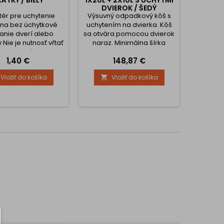
ÁTKY / BIELY
1X20L + 2X10L S ÚCHYTMI
DVIEROK / ŠEDÝ
ér pre uchytenie
Výsuvný odpadkový kôš s
Krásny 
 na bez úchytkové
uchytením na dvierka. Kôš
priem
anie dverí alebo
sa otvára pomocou dvierok
montá
 Nie je nutnosť vŕtať
naraz. Minimálna šírka
korpusu nábytku
skrinky je 450 mm a
Cena
Cena
1,40 €
148,87 €
obsahuje 3 nádoby s
objemom 1 x 20 litrov 2 x 10
Vložiť do košíka
Vložiť do košíka


litrov. Montáž koša je na dno
skrinky pomocou
samorezných skrutiek.