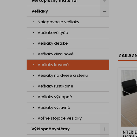
Veľkoplošný materiál
Vešiaky
Nalepovacie vešiaky
Vešiakové tyče
Vešiaky detské
Vešiaky dizajnové
ZÁKAZNÍ
Vešiaky kovové
Vešiaky na dvere a stenu
Vešiaky rustikálne
Vešiaky výklopné
Vešiaky výsuvné
Voľne stojace vešiaky
Výklopné systémy
INTER