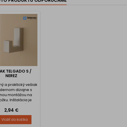
UTO PRODUKTU ODPORÚČAME
IAK TELGADO S /
NEREZ
ný a praktický vešiak
dernom dizajne s
nou montážou na
žku. Inštalácia je
uchá – podložka sa
Cena
2,94 €
ní na stenu pomocou
diniek a skrutiek
Vložiť do košíka
 balenia), následne
ňu nasadí vešiak a