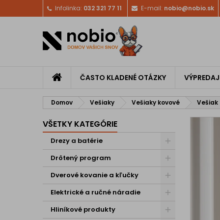
Infolinka:
032 321 77 11
E-mail:
nobio@nobio.sk
ČASTO KLADENÉ OTÁZKY
VÝPREDAJ
Domov
Vešiaky
Vešiaky kovové
Vešiak
VŠETKY KATEGÓRIE
Drezy a batérie
Drôtený program
Dverové kovanie a kľučky
Elektrické a ručné náradie
Hliníkové produkty