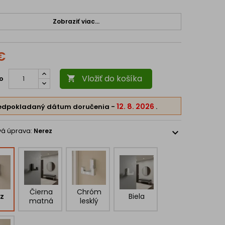
:
Zobraziť viac...
(vzdialenosť od steny):
40 mm
:
40 mm
€
52 mm
 materiál je súčasťou balenia.
Vložiť do košíka
o

12. 8. 2026
edpokladaný dátum doručenia
-
.
vá úprava:
Nerez
expand_more
Čierna
Chróm
z
Biela
matná
lesklý