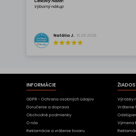
Celkový názor:
Výborný nákup
Natália J.
15.06.2026
INFORMÁCIE
ŽIADOS
GDPR - Ochrana osobných údajov
Výrobky 
Doručenie a doprava
Vrátenie 
Obchodné podmienky
Odstúpen
O nás
Výmena 
Reklamácie a vrátenie tovaru
Reklamác