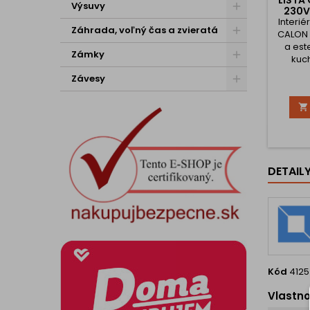
LIŠTA
Výsuvy
230V
Interié
Záhrada, voľný čas a zvieratá
CALON 
a est
Zámky
kuch
pracov
Závesy
Ponúk
prič

ro
nen
Zásuvka
štanda
kto
DETAIL
Sl
Francúz
Vlas
Kód
4125
Vlastno