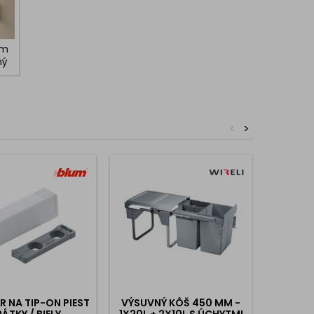
óm
ný
<
>
 NA TIP-ON PIEST
VÝSUVNÝ KÔŠ 450 MM -
VEŠIA