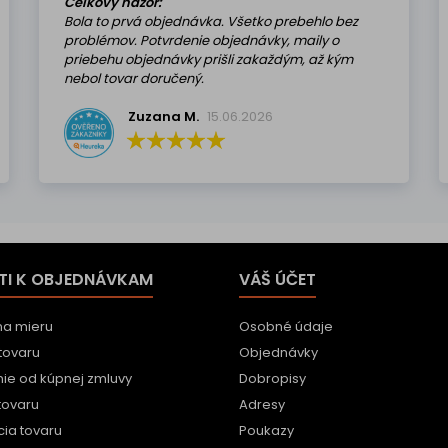
Celkový názor:
Bola to prvá objednávka. Všetko prebehlo bez
problémov. Potvrdenie objednávky, maily o
priebehu objednávky prišli zakaždým, až kým
nebol tovar doručený.
Zuzana M.
15.06.2026
TI K OBJEDNÁVKAM
VÁŠ ÚČET
na mieru
Osobné údaje
tovaru
Objednávky
ie od kúpnej zmluvy
Dobropisy
tovaru
Adresy
ia tovaru
Poukazy