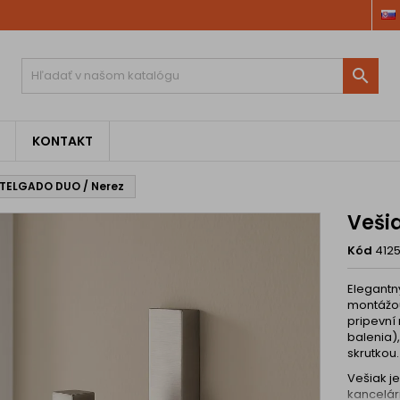

KONTAKT
 TELGADO DUO / Nerez
Veši
Kód
412
Elegantn
montážou
pripevní
balenia)
skrutkou.
Vešiak j
kancelári