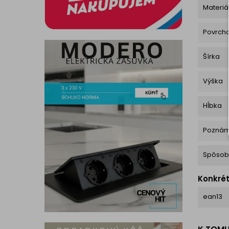
Materiá
Povrch
Šírka
Výška
Hĺbka
Pozná
Spôsob
Konkré
ean13