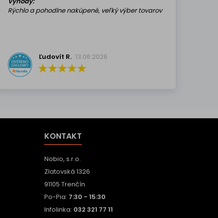
Výhody:
Rýchlo a pohodlne nakúpené, veľký výber tovarov
Ľudovít R.
13.06.2026
KONTAKT
Nobio, s.r.o.
Zlatovská 1326
91105 Trenčín
Po-Pia:
7:30 - 15:30
Infolinka:
032 321 77 11