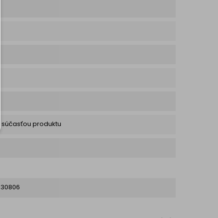
ú súčasťou produktu
030806