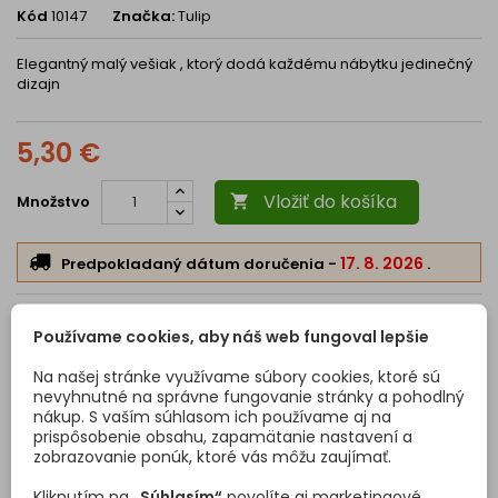
Kód
10147
Značka:
Tulip
Elegantný malý vešiak , ktorý dodá každému nábytku jedinečný
dizajn
5,30 €
Vložiť do košíka
Množstvo

17. 8. 2026
Predpokladaný dátum doručenia
-
.
Povrchová úprava:
Chróm lesklý
expand_more
Používame cookies, aby náš web fungoval lepšie
Na našej stránke využívame súbory cookies, ktoré sú
nevyhnutné na správne fungovanie stránky a pohodlný
nákup. S vaším súhlasom ich používame aj na
prispôsobenie obsahu, zapamätanie nastavení a
Chróm
zobrazovanie ponúk, ktoré vás môžu zaujímať.
lesklý
Kliknutím na
„Súhlasím“
povolíte aj marketingové