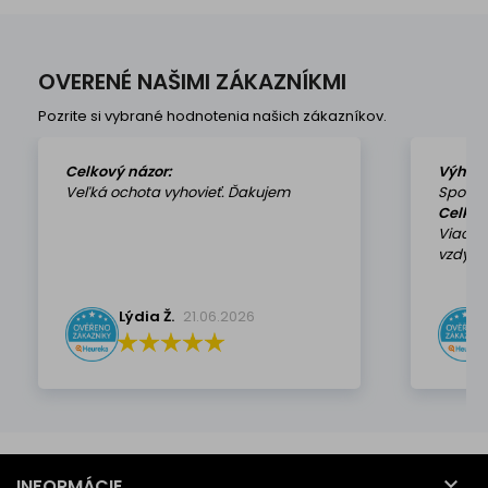
OVERENÉ NAŠIMI ZÁKAZNÍKMI
Pozrite si vybrané hodnotenia našich zákazníkov.
Celkový názor:
Výhod
Veľká ochota vyhovieť. Ďakujem
Spokoj
Celkov
Viackr
vzdy k 
Lýdia Ž.
21.06.2026

INFORMÁCIE