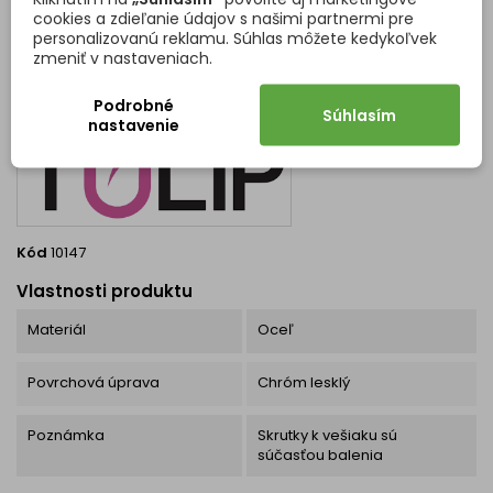
cookies a zdieľanie údajov s našimi partnermi pre
personalizovanú reklamu. Súhlas môžete kedykoľvek
zmeniť v nastaveniach.
DETAILY PRODUKTU
OTÁZKY (FAQ)
Podrobné
Súhlasím
nastavenie
Kód
10147
Vlastnosti produktu
Materiál
Oceľ
Povrchová úprava
Chróm lesklý
Poznámka
Skrutky k vešiaku sú
súčasťou balenia