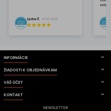
Viackr
vzdy k 
Lýdia Ž.
21.06.2026

INFORMÁCIE

ŽIADOSTI K OBJEDNÁVKAM

VÁŠ ÚČET

KONTAKT
NEWSLETTER