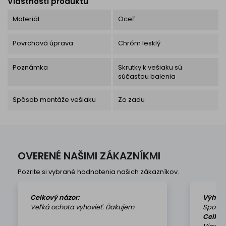
Vlastnosti produktu
Materiál
Oceľ
Povrchová úprava
Chróm lesklý
Poznámka
Skrutky k vešiaku sú
súčasťou balenia
Spôsob montáže vešiaku
Zo zadu
OVERENÉ NAŠIMI ZÁKAZNÍKMI
Pozrite si vybrané hodnotenia našich zákazníkov.
Celkový názor:
Výhod
Veľká ochota vyhovieť. Ďakujem
Spokoj
Celkov