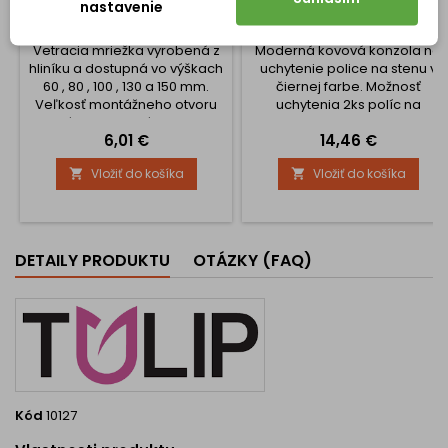
VETRACIA MRIEŽKA HUGO /
DRŽIAK POLICE VIGO /
nastavenie
BRÚSENÝ HLINÍK
ČIERNA MATNÁ
Vetracia mriežka vyrobená z
Moderná kovová konzola na
hliníku a dostupná vo výškach
uchytenie police na stenu v
60 , 80 , 100 , 130 a 150 mm.
čiernej farbe. Možnosť
Veľkosť montážneho otvoru
uchytenia 2ks políc na
nájdete v obrázkoch.
konzolu. Cena je za 1 kus.
Cena
Cena
6,01 €
14,46 €
Možnosť výberu dĺžky až 2
Súčasťou produktu sú aj
metre. Vetracia mriežka je
skrutky a inštalačný materiál.
Vložiť do košíka
Vložiť do košíka


vhodná na odvetranie v
kuchyni ako aj do dosiek nad
radiátor.
DETAILY PRODUKTU
OTÁZKY (FAQ)
Kód
10127