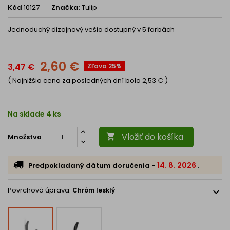
Kód
10127
Značka:
Tulip
Jednoduchý dizajnový vešia dostupný v 5 farbách
2,60 €
3,47 €
Zľava 25%
( Najnižšia cena za posledných dní bola
2,53 €
)
Na sklade
4 ks
Vložiť do košíka
Množstvo

14. 8. 2026
Predpokladaný dátum doručenia
-
.
Povrchová úprava:
Chróm lesklý
expand_more