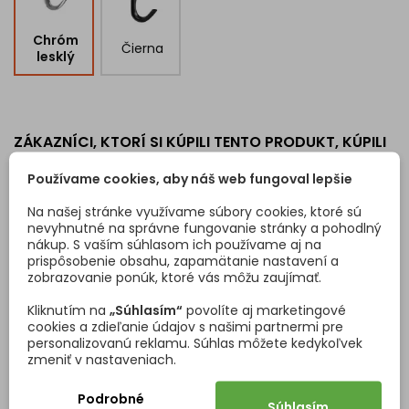
Chróm
Čierna
lesklý
ZÁKAZNÍCI, KTORÍ SI KÚPILI TENTO PRODUKT, KÚPILI
TIEŽ:
Používame cookies, aby náš web fungoval lepšie
<
>
Na našej stránke využívame súbory cookies, ktoré sú
nevyhnutné na správne fungovanie stránky a pohodlný
nákup. S vaším súhlasom ich používame aj na
prispôsobenie obsahu, zapamätanie nastavení a
zobrazovanie ponúk, ktoré vás môžu zaujímať.
Kliknutím na
„Súhlasím“
povolíte aj marketingové
cookies a zdieľanie údajov s našimi partnermi pre
personalizovanú reklamu. Súhlas môžete kedykoľvek
zmeniť v nastaveniach.
Podrobné
Súhlasím