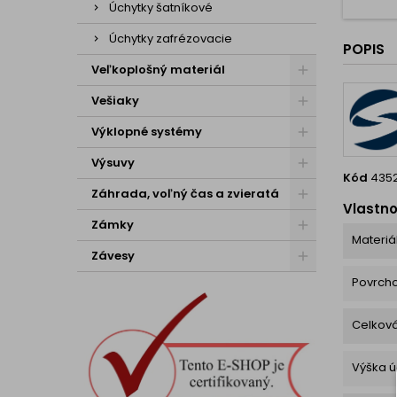
M
Úchytky šatníkové
preved
životno
Úchytky zafrézovacie
POPIS
pr
použ
Veľkoplošný materiál
kuchyne
či kú
Vešiaky
Výklopné systémy
Výsuvy
Kód
435
Záhrada, voľný čas a zvieratá
Vlastno
Zámky
Materiá
Závesy
Povrch
Celková
Výška ú