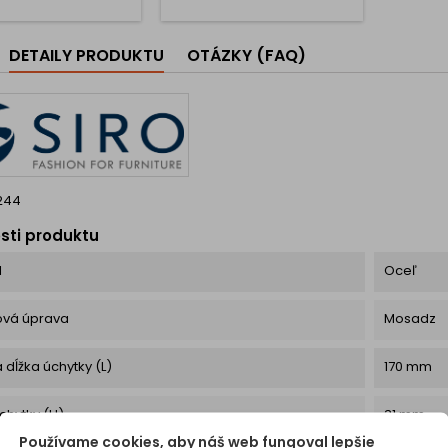
asívne kovové
enie zaručuje dlhú
sť a vysokú odolnosť
DETAILY PRODUKTU
OTÁZKY (FAQ)
i každodennom
ívaní. Ideálna pre
, obývačky, šatníky
peľňový nábytok –
všade...
244
sti produktu
l
Oceľ
ová úprava
Mosadz
 dĺžka úchytky (L)
170 mm
chytky (H)
31 mm
Používame cookies, aby náš web fungoval lepšie