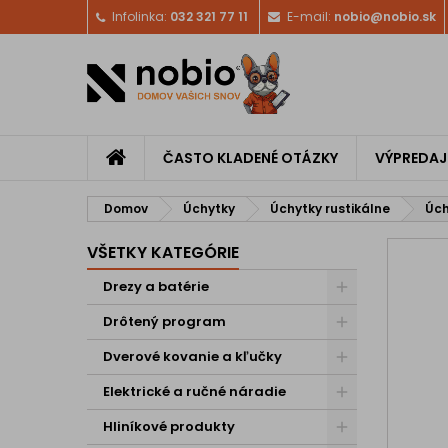
Infolinka:
032 321 77 11
E-mail:
nobio@nobio.sk
ČASTO KLADENÉ OTÁZKY
VÝPREDAJ
Domov
Úchytky
Úchytky rustikálne
Úch
VŠETKY KATEGÓRIE
Drezy a batérie
Drôtený program
Dverové kovanie a kľučky
Elektrické a ručné náradie
Hliníkové produkty