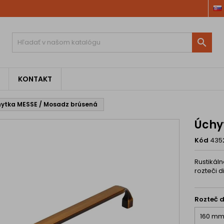

KONTAKT
ytka MESSE / Mosadz brúsená
Úchy
Kód
435
Rustikál
rozteči 
Rozteč d