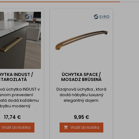
YTKA INDUST /
ÚCHYTKA SPACE /
STAROZLATÁ
MOSADZ BRÚSENÁ
vá úchytka INDUST v
Dizajnová úchytka , ktorá
usnom prevedení
dodá nábytku luxusný
latá dodá každému
elegantný dojem.
bytku moderný
riálny aj elegantný
Cena
Cena
17,74 €
9,95 €
rakter. Ryhovaný
nurled) povrch
Vložiť do košíka
Vložiť do košíka

zpečuje prémiový
ad a pevný úchop.