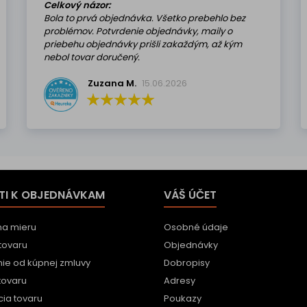
Celkový názor:
Bola to prvá objednávka. Všetko prebehlo bez
problémov. Potvrdenie objednávky, maily o
priebehu objednávky prišli zakaždým, až kým
nebol tovar doručený.
Zuzana M.
15.06.2026
TI K OBJEDNÁVKAM
VÁŠ ÚČET
na mieru
Osobné údaje
tovaru
Objednávky
ie od kúpnej zmluvy
Dobropisy
tovaru
Adresy
ia tovaru
Poukazy