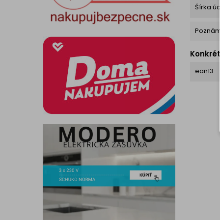
Šírka ú
Pozná
Konkré
ean13