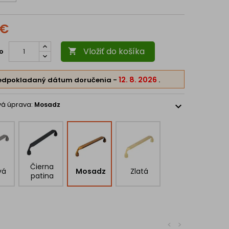
 €
Vložiť do košíka
o

12. 8. 2026
edpokladaný dátum doručenia
-
.
vá úprava:
Mosadz
expand_more
Čierna
vá
Mosadz
Zlatá
patina
<
>