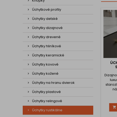
Knopky
Úchytkové profily
Úchytky detské
Úchytky dizajnové
Úchytky drevené
Úchytky hliníkové
Úchytky keramické
ÚCH
Úchytky kovové
Úchytky kožené
Dizajno
lux
Úchytky na hranu dvierok
staroz
ná
Úchytky plastové
indust
cha
Úchytky relingové
(k

zabe
Úchytky rustikálne
vzhľ