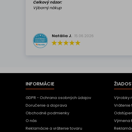
Celkový názor:
Výborný nákup
Natália J.
15.06.2026
INFORMÁCIE
ŽIADOS
GDPR - Ochrana osobných údajov
Výrobky 
Doručenie a doprava
Vrátenie 
Obchodné podmienky
Odstúpen
O nás
Výmena 
Reklamácie a vrátenie tovaru
Reklamác