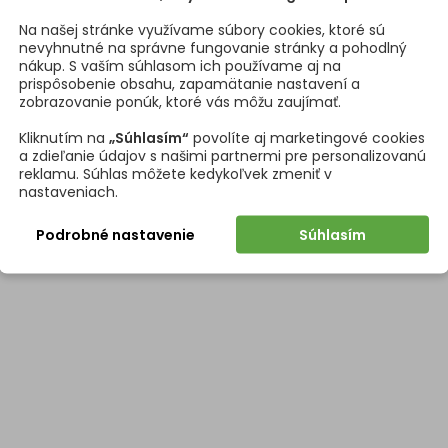
chytky (D)
15 mm
Na našej stránke využívame súbory cookies, ktoré sú
nevyhnutné na správne fungovanie stránky a pohodlný
mka
Skrutky s
nákup. S vaším súhlasom ich používame aj na
prispôsobenie obsahu, zapamätanie nastavení a
zobrazovanie ponúk, ktoré vás môžu zaujímať.
tne odkazy
Kliknutím na
„Súhlasím“
povolíte aj marketingové cookies
90028434
a zdieľanie údajov s našimi partnermi pre personalizovanú
reklamu. Súhlas môžete kedykoľvek zmeniť v
nastaveniach.
Podrobné nastavenie
Súhlasím