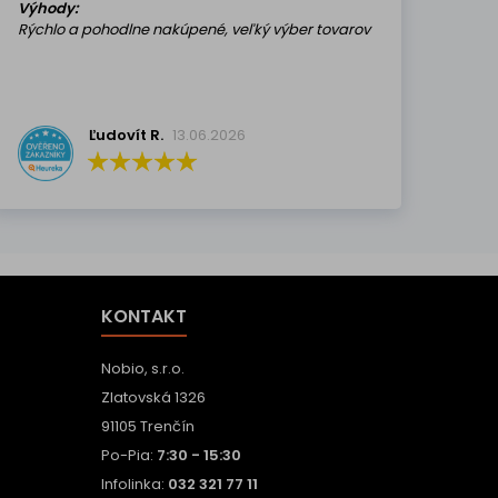
Výhody:
Rýchlo a pohodlne nakúpené, veľký výber tovarov
Ľudovít R.
13.06.2026
KONTAKT
Nobio, s.r.o.
Zlatovská 1326
91105 Trenčín
Po-Pia:
7:30 - 15:30
Infolinka:
032 321 77 11