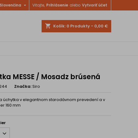

Slovenčina
Vitajte,
Prihlásenie
alebo
Vytvoriť účet
shopping_cart
Košík:
0
Produkty - 0,00 €
tka MESSE / Mosadz brúsená
244
Značka:
Siro
na úchytka v elegantnom starodávnom prevedení a v
dier 160 mm
ier